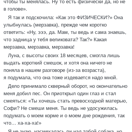
чтобы ты менялась. Ну то есть физически да, но не
в голове».
Я так и подскочила: «Как это ФИЗИЧЕСКИ?» Она
улыбнулась (мерзавка), прежде чем коротко
ответить: «Ну, эээ, да. Мам, ты ведь и сама знаешь,
что задница у тебя великовата? Так?» Какая
мерзавка, мерзавка, мерзавка!
Луна, с высоты своих 18 месяцев, смогла лишь
выдать короткий смешок, и хотя она ничего не
поняла в нашем разговоре (из-за возраста),
я подумала, что она тоже издевается надо мной.
Дело принимало скверный оборот, но окончательно
меня добил пес. Он приоткрыл один глаз и стал
смеяться: «Ты хочешь стать превосходной матерью,
Софи? Не смеши меня. Ты ведь не удосужилась
подумать о моем корме и о моем дне рождения, так
что… ха-ха-ха!»
Я не знаю, насмехалась ли над тобой собака, но