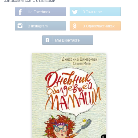
ознакомиться с отзывами.
На Facebook
В Твиттере
В Instagram
В Одноклассниках
Мы Вконтакте