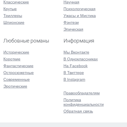
Классические
Научная
Крутые
Психологическая
Триллеры
Ужасы и Мистика
Шпионские
Фэнтези
Эпическая
Любовные романы
Информация
Исторические
Мы Вконтакте
Короткие
В Одноклассниках
Фантастические
На Facebook
Остросюжетные
В Твиттере
Современные
В Instagram
Эротические
Правообладателям
Политика
конфиденциальности
Обратная связь