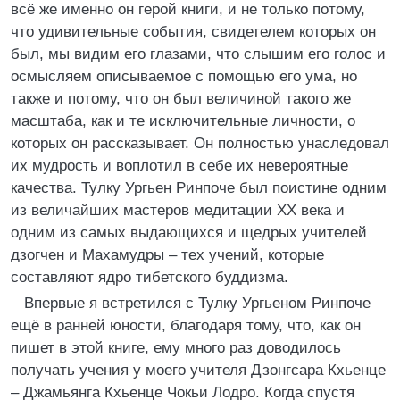
всё же именно он герой книги, и не только потому,
что удивительные события, свидетелем которых он
был, мы видим его глазами, что слышим его голос и
осмысляем описываемое с помощью его ума, но
также и потому, что он был величиной такого же
масштаба, как и те исключительные личности, о
которых он рассказывает. Он полностью унаследовал
их мудрость и воплотил в себе их невероятные
качества. Тулку Ургьен Ринпоче был поистине одним
из величайших мастеров медитации XX века и
одним из самых выдающихся и щедрых учителей
дзогчен и Махамудры – тех учений, которые
составляют ядро тибетского буддизма.
Впервые я встретился с Тулку Ургьеном Ринпоче
ещё в ранней юности, благодаря тому, что, как он
пишет в этой книге, ему много раз доводилось
получать учения у моего учителя Дзонгсара Кхьенце
– Джамьянга Кхьенце Чокьи Лодро. Когда спустя