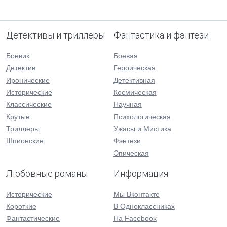
Детективы и триллеры
Фантастика и фэнтези
Боевик
Боевая
Детектив
Героическая
Иронические
Детективная
Исторические
Космическая
Классические
Научная
Крутые
Психологическая
Триллеры
Ужасы и Мистика
Шпионские
Фэнтези
Эпическая
Любовные романы
Информация
Исторические
Мы Вконтакте
Короткие
В Одноклассниках
Фантастические
На Facebook