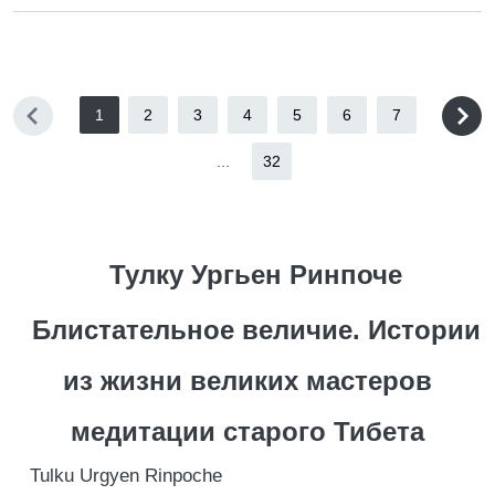
1
2
3
4
5
6
7
...
32
Тулку Ургьен Ринпоче
Блистательное величие. Истории
из жизни великих мастеров
медитации старого Тибета
Tulku Urgyen Rinpoche