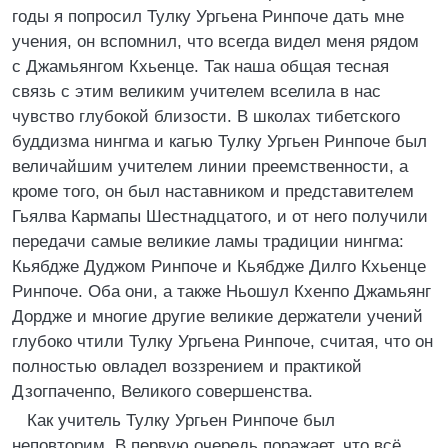
годы я попросил Тулку Ургьена Ринпоче дать мне
учения, он вспомнил, что всегда видел меня рядом
с Джамьянгом Кхьенце. Так наша общая тесная
связь с этим великим учителем вселила в нас
чувство глубокой близости. В школах тибетского
буддизма нингма и кагью Тулку Ургьен Ринпоче был
величайшим учителем линии преемственности, а
кроме того, он был наставником и представителем
Гьялва Кармапы Шестнадцатого, и от него получили
передачи самые великие ламы традиции нингма:
Кьябдже Дуджом Ринпоче и Кьябдже Дилго Кхьенце
Ринпоче. Оба они, а также Ньошул Кхенпо Джамьянг
Дордже и многие другие великие держатели учений
глубоко чтили Тулку Ургьена Ринпоче, считая, что он
полностью овладел воззрением и практикой
Дзогпаченпо, Великого совершенства.
Как учитель Тулку Ургьен Ринпоче был
неповторим. В первую очередь поражает, что всё,