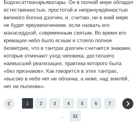
Бодхисаттвачарьяватары. Он в полной мере обладал
естественностью, простотой и непринуждённостью
великого йогина дзогчен, и, считаю, ни в коей мере
не будет преувеличением, если назвать его
махасиддхой, современным святым. Во время его
кремации небо было ясным и стояло полное
безветрие, что в тантрах дзогчен считается знаками,
которые отмечают уход человека, достигшего
наивысшей реализации, практика которого была
«без признаков». Как говорится в этих тантрах,
«высоко в небе нет ни облачка, а ниже, над землёй,
нет ни пылинки».
1
2
3
4
5
6
7
...
32