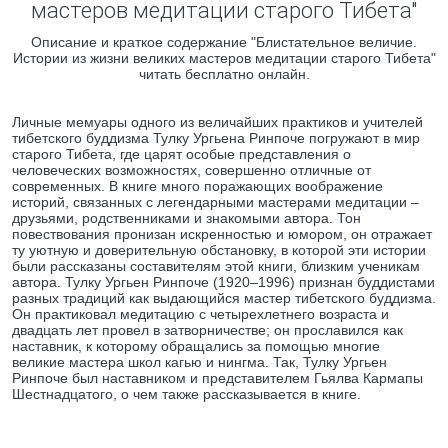
мастеров медитации старого Тибета"
Описание и краткое содержание "Блистательное величие.
Истории из жизни великих мастеров медитации старого Тибета"
читать бесплатно онлайн.
Личные мемуары одного из величайших практиков и учителей
тибетского буддизма Тулку Ургьена Ринпоче погружают в мир
старого Тибета, где царят особые представления о
человеческих возможностях, совершенно отличные от
современных. В книге много поражающих воображение
историй, связанных с легендарными мастерами медитации –
друзьями, родственниками и знакомыми автора. Тон
повествования пронизан искренностью и юмором, он отражает
ту уютную и доверительную обстановку, в которой эти истории
были рассказаны составителям этой книги, близким ученикам
автора. Тулку Ургьен Ринпоче (1920–1996) признан буддистами
разных традиций как выдающийся мастер тибетского буддизма.
Он практиковал медитацию с четырехлетнего возраста и
двадцать лет провел в затворничестве; он прославился как
наставник, к которому обращались за помощью многие
великие мастера школ кагью и нингма. Так, Тулку Ургьен
Ринпоче был наставником и представителем Гьялва Кармапы
Шестнадцатого, о чем также рассказывается в книге.