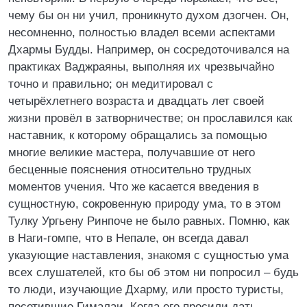
чему бы он ни учил, проникнуто духом дзогчен. Он,
несомненно, полностью владел всеми аспектами
Дхармы Будды. Например, он сосредоточивался на
практиках Ваджраяны, выполняя их чрезвычайно
точно и правильно; он медитировал с
четырёхлетнего возраста и двадцать лет своей
жизни провёл в затворничестве; он прославился как
наставник, к которому обращались за помощью
многие великие мастера, получавшие от него
бесценные пояснения относительно трудных
моментов учения. Что же касается введения в
сущностную, сокровенную природу ума, то в этом
Тулку Ургьену Ринпоче не было равных. Помню, как
в Наги-гомпе, что в Непале, он всегда давал
указующие наставления, знакомя с сущностью ума
всех слушателей, кто бы об этом ни попросил – будь
то люди, изучающие Дхарму, или просто туристы,
посетившие Гималаи. Когда его просили дать