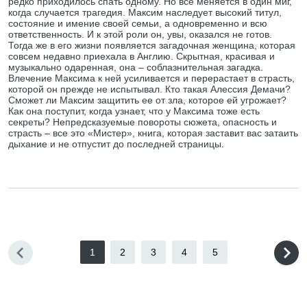
редко приходилось спать одному. Но все меняется в один миг,
когда случается трагедия. Максим наследует высокий титул,
состояние и имение своей семьи, а одновременно и всю
ответственность. И к этой роли он, увы, оказался не готов.
Тогда же в его жизни появляется загадочная женщина, которая
совсем недавно приехала в Англию. Скрытная, красивая и
музыкально одаренная, она – соблазнительная загадка.
Влечение Максима к ней усиливается и перерастает в страсть,
которой он прежде не испытывал. Кто такая Алессия Демачи?
Сможет ли Максим защитить ее от зла, которое ей угрожает?
Как она поступит, когда узнает, что у Максима тоже есть
секреты? Непредсказуемые повороты сюжета, опасность и
страсть – все это «Мистер», книга, которая заставит вас затаить
дыхание и не отпустит до последней страницы.
1
2
3
4
5