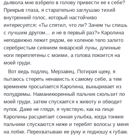
дьявола мне взбрело в голову привести ее к себе?
Прикрыв глаза, я старательно заглушаю тихий
внутренний голос, который настойчиво
интересуется: «Ты спятил, что ли? Зачем ты спишь
с лучшим другом… и не в первый раз?» Каролина
неподвижно лежит рядом, ее холеное тело залито
серебристым сиянием январской луны, длинные
ноги переплетены с моими, а голова покоится на
моей груди.
Вот ведь подлец. Мерзавец. Потирая щеку, я
пытаюсь стереть ненависть к самому себе, а тем
временем просыпается Каролина, выныривает из
полудремы. Наманикюренный пальчик скользит по
моей груди, затем спускается к животу и обводит
пупок. Даже не глядя, я чувствую, как на лице
Каролины расцветает сонная улыбка, когда тонкие
пальчики спускаются ниже и теребят волосы у меня
на лобке. Перехватываю ее руку и подношу к губам.