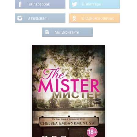
На Facebook
В Твиттере
В Instagram
В Одноклассниках
Мы Вконтакте