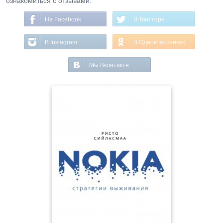
ознакомиться с отзывами.
На Facebook
В Твиттере
В Instagram
В Одноклассниках
Мы Вконтакте