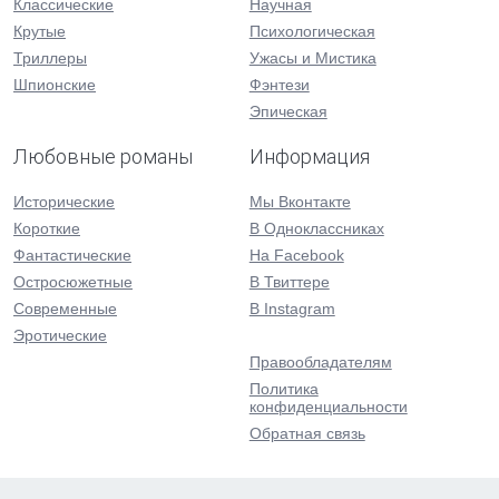
Классические
Научная
Крутые
Психологическая
Триллеры
Ужасы и Мистика
Шпионские
Фэнтези
Эпическая
Любовные романы
Информация
Исторические
Мы Вконтакте
Короткие
В Одноклассниках
Фантастические
На Facebook
Остросюжетные
В Твиттере
Современные
В Instagram
Эротические
Правообладателям
Политика
конфиденциальности
Обратная связь