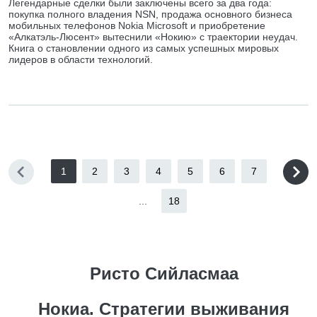
Легендарные сделки были заключены всего за два года:
покупка полного владения NSN, продажа основного бизнеса
мобильных телефонов Nokia Microsoft и приобретение
«Алкатэль-Люсент» вытеснили «Нокию» с траектории неудач.
Книга о становлении одного из самых успешных мировых
лидеров в области технологий.
1
2
3
4
5
6
7
...
18
Ристо Сийласмаа
Нокиа. Стратегии выживания