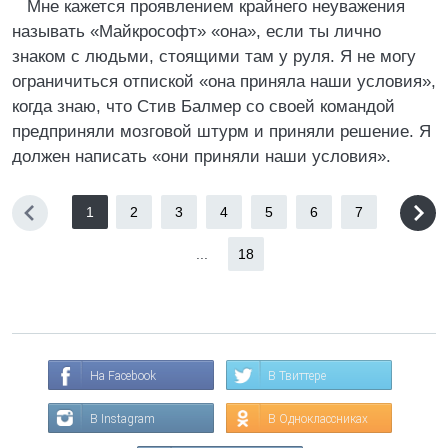
Мне кажется проявлением крайнего неуважения
называть «Майкрософт» «она», если ты лично
знаком с людьми, стоящими там у руля. Я не могу
ограничиться отпиской «она приняла наши условия»,
когда знаю, что Стив Балмер со своей командой
предприняли мозговой штурм и приняли решение. Я
должен написать «они приняли наши условия».
1
2
3
4
5
6
7
...
18
На Facebook
В Твиттере
В Instagram
В Одноклассниках