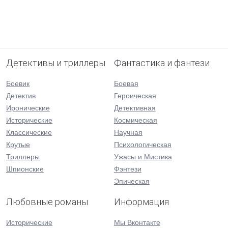
Детективы и триллеры
Фантастика и фэнтези
Боевик
Боевая
Детектив
Героическая
Иронические
Детективная
Исторические
Космическая
Классические
Научная
Крутые
Психологическая
Триллеры
Ужасы и Мистика
Шпионские
Фэнтези
Эпическая
Любовные романы
Информация
Исторические
Мы Вконтакте