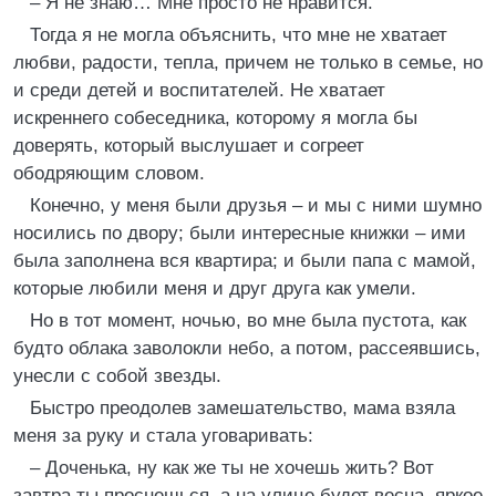
– Я не знаю… Мне просто не нравится.
Тогда я не могла объяснить, что мне не хватает
любви, радости, тепла, причем не только в семье, но
и среди детей и воспитателей. Не хватает
искреннего собеседника, которому я могла бы
доверять, который выслушает и согреет
ободряющим словом.
Конечно, у меня были друзья – и мы с ними шумно
носились по двору; были интересные книжки – ими
была заполнена вся квартира; и были папа с мамой,
которые любили меня и друг друга как умели.
Но в тот момент, ночью, во мне была пустота, как
будто облака заволокли небо, а потом, рассеявшись,
унесли с собой звезды.
Быстро преодолев замешательство, мама взяла
меня за руку и стала уговаривать:
– Доченька, ну как же ты не хочешь жить? Вот
завтра ты проснешься, а на улице будет весна, яркое