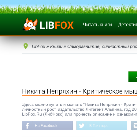
Читать книги
Детекти
LibFox
»
Книги
»
Саморазвитие, личностный ро
Никита Непряхин - Критическое мы
Здесь можно купить и скачать "Никита Непряхин - Критич
личностный рост, издательство Литагент Альпина, год 2
LibFox.Ru (ЛибФокс) или прочесть описание и ознакомит
На Facebook
В Твиттере