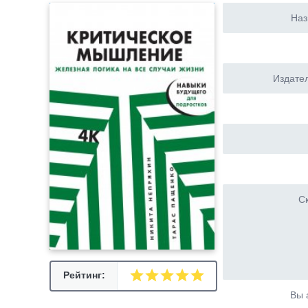
Наз
Издател
Ск
Рейтинг:
Вы 