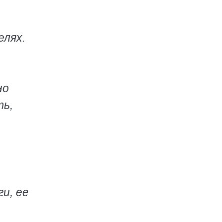
елях.
но
ть,
и, ее