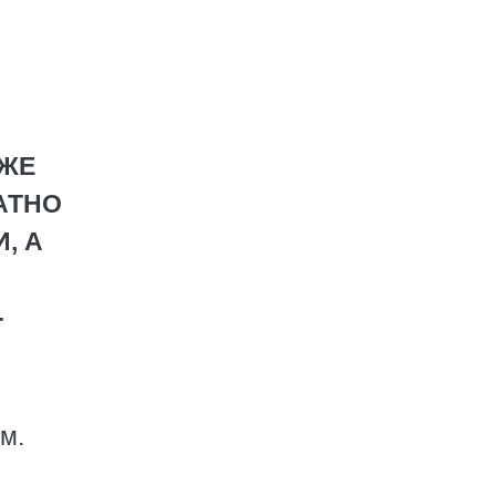
УЖЕ
АТНО
, А
-
м.