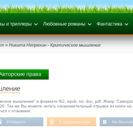
вы и триллеры
Любовные романы
Фантастика
ст
» Никита Непряхин - Критическое мышление
Авторские права
шление
еское мышление" в формате fb2, epub, txt, doc, pdf. Жанр: Самора
020. Так же Вы можете читать ознакомительный отрывок из книги на
ься с отзывами.
В Instagram
В Одноклассниках
Мы Вконтак