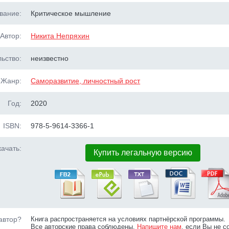
вание:
Критическое мышление
Автор:
Никита Непряхин
ьство:
неизвестно
Жанр:
Саморазвитие, личностный рост
Год:
2020
ISBN:
978-5-9614-3366-1
ачать:
Купить легальную версию
автор?
Книга распространяется на условиях партнёрской программы.
Все авторские права соблюдены.
Напишите нам
, если Вы не с