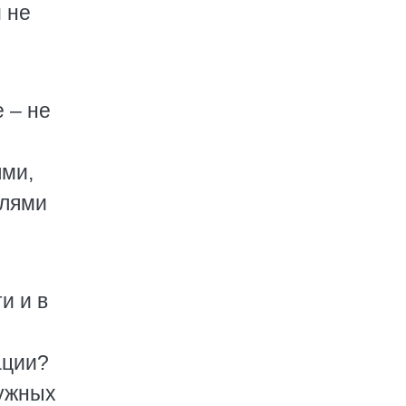
 не
 – не
ями,
елями
и и в
ации?
нужных