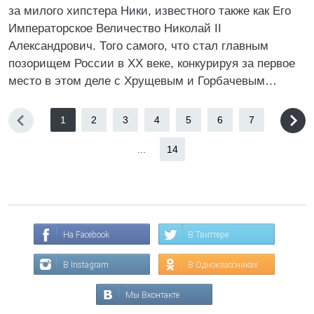
за милого хипстера Ники, известного также как Его
Императорское Величество Николай II
Александрович. Того самого, что стал главным
позорищем России в XX веке, конкурируя за первое
место в этом деле с Хрущевым и Горбачевым…
1
2
3
4
5
6
7
...
14
На Facebook
В Твиттере
В Instagram
В Одноклассниках
Мы Вконтакте