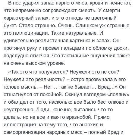
В нос ударил запас парного мяса, крови и нечистот,
что непременно сопровождают смерть. У смерти
характерный запах, и это отнюдь не цветочный
букет. Стало страшно. Очень. Слишком уж странные
это галлюцинации. Такие натуральные. И
удивительно реалистичная картинка и запах. Он
протянул руку и провел пальцами по обломку доски,
подспудно отмечая, что тактильные ощущения также
на очень высоком уровне.
«Так это что получается? Неужели это не сон?
Неужели это реальность? – остро прозвучала в его
голове мысль. – Нет… так не бывает… Бред…» Он
отшатнулся от покойной. Окинул взглядом «поляну»
и обалдел от того, насколько все было бестолково и
неустроенно. Люди, конечно, пытались что-то
делать, но не все и как-то вразнобой. Прямо
иллюстрация на тему того, что анархия и
самоорганизация народных масс – полный бред и