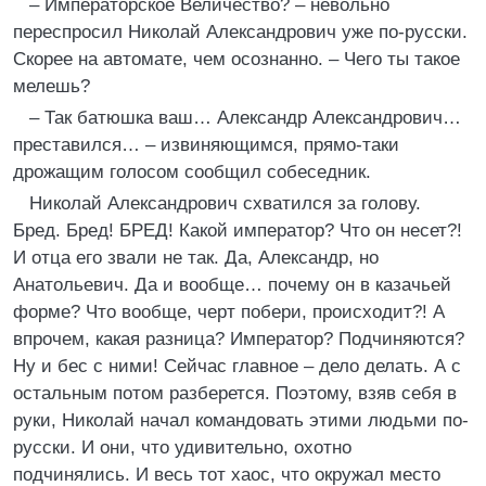
– Императорское Величество? – невольно
переспросил Николай Александрович уже по-русски.
Скорее на автомате, чем осознанно. – Чего ты такое
мелешь?
– Так батюшка ваш… Александр Александрович…
преставился… – извиняющимся, прямо-таки
дрожащим голосом сообщил собеседник.
Николай Александрович схватился за голову.
Бред. Бред! БРЕД! Какой император? Что он несет?!
И отца его звали не так. Да, Александр, но
Анатольевич. Да и вообще… почему он в казачьей
форме? Что вообще, черт побери, происходит?! А
впрочем, какая разница? Император? Подчиняются?
Ну и бес с ними! Сейчас главное – дело делать. А с
остальным потом разберется. Поэтому, взяв себя в
руки, Николай начал командовать этими людьми по-
русски. И они, что удивительно, охотно
подчинялись. И весь тот хаос, что окружал место