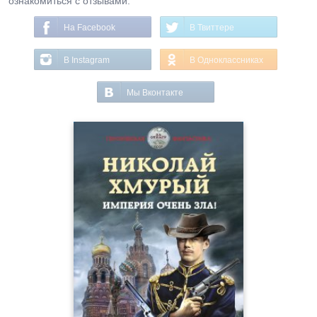
ознакомиться с отзывами.
На Facebook
В Твиттере
В Instagram
В Одноклассниках
Мы Вконтакте