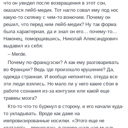
что он увидел после возвращения в этот сон,
оказался лейб-медик. Тот нагло совал ему под нос
какую-то склянку с чем-то вонючим. Почему он
решил, что перед ним лейб-медик? Ну так форма
была характерная, да и знал он его… почему-то…
Наконец, поморщившись, Николай Александрович
выдавил из себя:
– Merde.
Почему по-французски? А как ему разговаривать
во Франции? Ведь где произошло крушение? Да,
одежда странная. И вообще непонятно, откуда все
эти люди взялись. Но мало ли у него какие сбои в
работе сознания из-за контузии или какой еще
травмы мозга?
Кто-то что-то буркнул в сторону, и его начали куда-
то укладывать. Вроде как даже на
импровизированные носилки. «Этого еще не
хватало!» – пронеслась в голове шальная мысль.