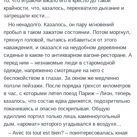
то, что играючи вжало его в кресло до такой
крайности, что, казалось, перехватило дыхание и
затрещали кости…
Но ненадолго. Казалось, он пару мгновений
пробыл в таком зажатом состоянии. Потом моргнул,
тряхнул головой, пытаясь избавиться от этого
наваждения, и оказался на неудобном деревянном
сиденье в каком-то антикварном вагоне-ресторане. А
перед ним – незнакомые люди в старомодной
одежде, напряженно смотрящие на него с
беспокойством в глазах. За окном же медленно
ползли пейзажи. После порядка трехсот километров
в час, с которыми летел поезд Париж – Лион, теперь
казалось, что состав едва движется, подозрительно
покачиваясь и опасно поскрипывая. Общую
идиллию портил только лишь каменноугольный
дым, «аромат» которого угадывался в воздухе…
– Avec toi tout est bien? – поинтересовалась юная