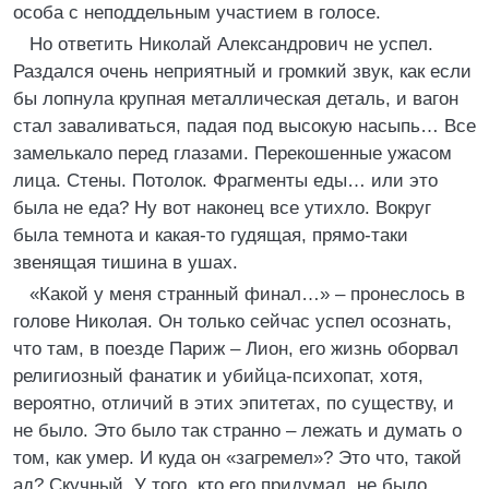
особа с неподдельным участием в голосе.
Но ответить Николай Александрович не успел.
Раздался очень неприятный и громкий звук, как если
бы лопнула крупная металлическая деталь, и вагон
стал заваливаться, падая под высокую насыпь… Все
замелькало перед глазами. Перекошенные ужасом
лица. Стены. Потолок. Фрагменты еды… или это
была не еда? Ну вот наконец все утихло. Вокруг
была темнота и какая-то гудящая, прямо-таки
звенящая тишина в ушах.
«Какой у меня странный финал…» – пронеслось в
голове Николая. Он только сейчас успел осознать,
что там, в поезде Париж – Лион, его жизнь оборвал
религиозный фанатик и убийца-психопат, хотя,
вероятно, отличий в этих эпитетах, по существу, и
не было. Это было так странно – лежать и думать о
том, как умер. И куда он «загремел»? Это что, такой
ад? Скучный. У того, кто его придумал, не было