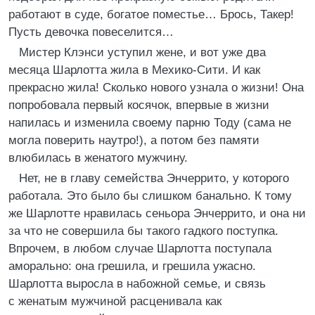
работают в суде, богатое поместье… Брось, Такер!
Пусть девочка повеселится…
Мистер Клэнси уступил жене, и вот уже два
месяца Шарлотта жила в Мехико-Сити. И как
прекрасно жила! Сколько нового узнала о жизни! Она
попробовала первый косячок, впервые в жизни
напилась и изменила своему парню Тоду (сама не
могла поверить наутро!), а потом без памяти
влюбилась в женатого мужчину.
Нет, не в главу семейства Энчеррито, у которого
работала. Это было бы слишком банально. К тому
же Шарлотте нравилась сеньора Энчеррито, и она ни
за что не совершила бы такого гадкого поступка.
Впрочем, в любом случае Шарлотта поступала
аморально: она грешила, и грешила ужасно.
Шарлотта выросла в набожной семье, и связь
с женатым мужчиной расценивала как