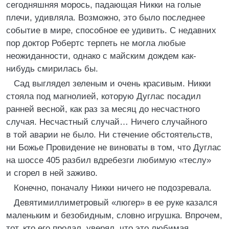
сегодняшняя морось, падающая Никки на голые
плечи, удивляла. Возможно, это было последнее
событие в мире, способное ее удивить. С недавних
пор доктор Робертс терпеть не могла любые
неожиданности, однако с майским дождем как-
нибудь смирилась бы.
Сад выглядел зеленым и очень красивым. Никки
стояла под магнолией, которую Дуглас посадил
ранней весной, как раз за месяц до несчастного
случая. Несчастный случай… Ничего случайного
в той аварии не было. Ни стечение обстоятельств,
ни Божье Провидение не виноваты в том, что Дуглас
на шоссе 405 разбил вдребезги любимую «теслу»
и сгорел в ней заживо.
Конечно, поначалу Никки ничего не подозревала.
Девятимиллиметровый «люгер» в ее руке казался
маленьким и безобидным, словно игрушка. Впрочем,
тот, кто его продал, уверял, что это любимая