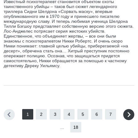
Извеcтный психотерапевт становится объектом охоты
таинственного убийцы – таков был сюжет легендарного
триллера Сидни Шелдона «Сорвать маску», впервые
опубликованного им в 1970 году и принесшего писателю
международную славу. И теперь любимая ученица Шелдона
Тилли Бэгшоу представляет собственную версию этого сюжета.
Лос-Анджелес потрясает серия жестоких убийств.
Единственное, что объединяет жертвы, – все они были
знакомы с психотерапевтом Никки Робертс. И очень скоро
Никки понимает: главной целью убийцы, приберегаемой «на
десерт», обречена стать она… Хитрый преступник постоянно
опережает полицию. Осознав, что защищаться придется
самостоятельно, Никки обращается за помощью к частному
детективу Дереку Уильямсу.
1
2
3
4
5
6
7
...
18