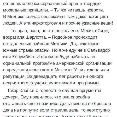
объясняло его консервативный нрав и твердые
моральные принципы. – Ты же читаешь новости.
В Мексике сейчас неспокойно, там даже похищают
людей. А эта наркоторговля и прочие ужасные вещи!
– Ты прав, папа, но это не касается Мехико-Сити, –
возразила Шарлотта. – Подобное происходит
в отдаленных районах Мексики. Да, некоторые
южные страны опасны. Но я же еду не в Сальвадор
или Колумбию. И потом, я буду работать по
официальной программе американской организации
с представительством в Мексике. У них идеальная
репутация. За двенадцать лет работы ни одного
неприятного случая с участниками программы.
Такер Клэнси с гордостью слушал аргументы
дочери. Ему нравилось, что она способна
отстаивать свою позицию. Дочь никогда не бросала
дела на полпути: если ставила цель, то неотступно
добивалась ее достижения. Кроме того, Шарлотта