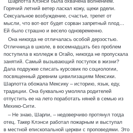
Шарлотта Клэнси была охвачена волнением.
Горячий летний ветер ласкал кожу, щеки рдели.
Сексуальное возбуждение, счастье, трепет от
мысли, что вот-вот будет сорван запретный плод…
Ей было страшно и весело одновременно.
Она никогда не отличалась особой дерзостью.
Отличница в школе, в восемнадцать без проблем
поступила в колледж в Огайо, никогда не пропускала
занятий. Самый вызывающий поступок в жизни?
Дала подружке списать курсовик по социологии,
посвященный древним цивилизациям Мексики.
Шарлотта обожала Мексику – историю, язык, еду,
традиции. Она буквально умоляла родителей
отпустить ее на лето поработать няней в семью из
Мехико-Сити.
– Не знаю, Шарли, – недоверчиво протянул тогда
отец. Такер Клэнси работал пожарным и выступал
в местной епископальной церкви с проповедями. Это