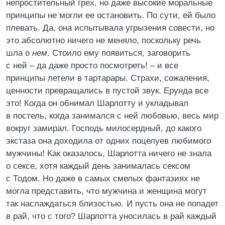
непростительный грех, но даже высокие моральные
принципы не могли ее остановить. По сути, ей было
плевать. Да, она испытывала угрызения совести, но
это абсолютно ничего не меняло, поскольку речь
шла о
нем
. Стоило ему появиться, заговорить
с ней – да даже просто посмотреть! – и все
принципы летели в тартарары. Страхи, сожаления,
ценности превращались в пустой звук. Ерунда все
это! Когда он обнимал Шарлотту и укладывал
в постель, когда занимался с ней любовью, весь мир
вокруг замирал. Господь милосердный, до какого
экстаза она доходила от одних поцелуев любимого
мужчины! Как оказалось, Шарлотта ничего не знала
о сексе, хотя каждый день занималась сексом
с Тодом. Но даже в самых смелых фантазиях не
могла представить, что мужчина и женщина могут
так наслаждаться близостью. И пусть она не попадет
в рай, что с того? Шарлотта уносилась в рай каждый