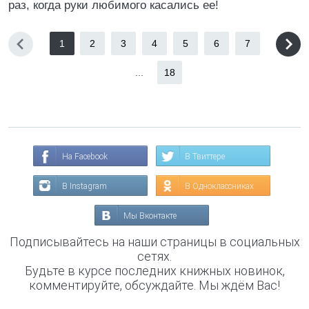
раз, когда руки любимого касались ее!
1
2
3
4
5
6
7
...
18
На Facebook
В Твиттере
В Instagram
В Одноклассниках
Мы Вконтакте
Подписывайтесь на наши страницы в социальных
сетях.
Будьте в курсе последних книжных новинок,
комментируйте, обсуждайте. Мы ждём Вас!