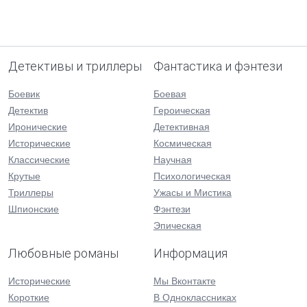
Детективы и триллеры
Фантастика и фэнтези
Боевик
Боевая
Детектив
Героическая
Иронические
Детективная
Исторические
Космическая
Классические
Научная
Крутые
Психологическая
Триллеры
Ужасы и Мистика
Шпионские
Фэнтези
Эпическая
Любовные романы
Информация
Исторические
Мы Вконтакте
Короткие
В Одноклассниках