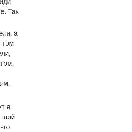
 иди
е. Так
ели, а
в том
ели,
том,
иям.
ут я
ошлой
-то