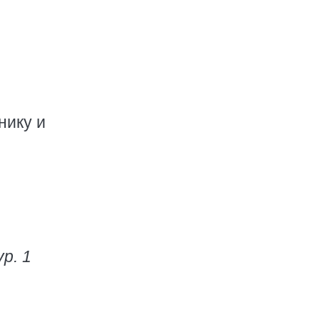
нику и
р. 1