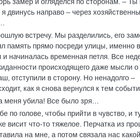
орь замер и огляделся по сторонам. – Ты
я двинусь направо – через хозяйственны
и…
прошлую встречу. Мы разделились, его зам
ял память прямо посреди улицы, именно 
и и начиналась временная петля. Все нед
иданности происходящего даже мысли о 
ш, отступили в сторону. Но ненадолго –
ходит, как я снова вернулся к тем событ
а меня убила! Все было зря…
е по голове, чтобы прийти в чувство, и т
ке висит что-то тяжелое. Перчатка из пр
тавила на мне, а потом связала нас какой