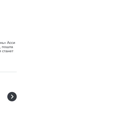
нь» Асси
ь, пошла
и станет