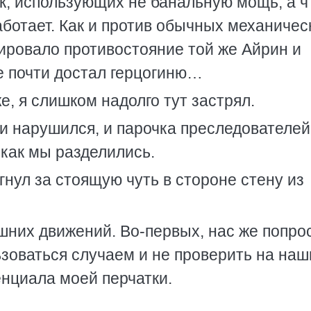
ик, использующих не банальную мощь, а ч
аботает. Как и против обычных механичес
ировало противостояние той же Айрин и
ге почти достал герцогиню…
е, я слишком надолго тут застрял.
и нарушился, и парочка преследователей
 как мы разделились.
ыгнул за стоящую чуть в стороне стену из
ишних движений. Во-первых, нас же попро
ьзоваться случаем и не проверить на наш
енциала моей перчатки.