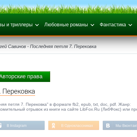
вы и триллеры
Любовные романы
Фантастика
гей Савинов - Последняя петля 7. Перековка
Авторские права
. Перековка
я петля 7. Перековка" в формате fb2, epub, txt, doc, pdf. Жанр:
омительный отрывок из книги на сайте LibFox.Ru (ЛибФокс) или пр
В Instagram
В Одноклассниках
Мы Вконтак