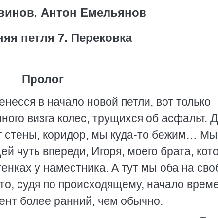
винов, Антон Емельянов
яя петля 7. Перековка
Пролог
енесся в начало новой петли, вот только
ого визга колес, трущихся об асфальт. Д
уг стены, коридор, мы куда-то бежим… М
й чуть впереди, Игоря, моего брата, кот
енках у наместника. А тут мы оба на сво
что, судя по происходящему, начало врем
мент более ранний, чем обычно.