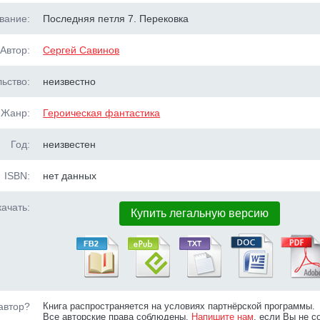
вание:
Последняя петля 7. Перековка
Автор:
Сергей Савинов
ьство:
неизвестно
Жанр:
Героическая фантастика
Год:
неизвестен
ISBN:
нет данных
ачать:
Купить легальную версию
автор?
Книга распространяется на условиях партнёрской программы.
Все авторские права соблюдены.
Напишите нам
, если Вы не с