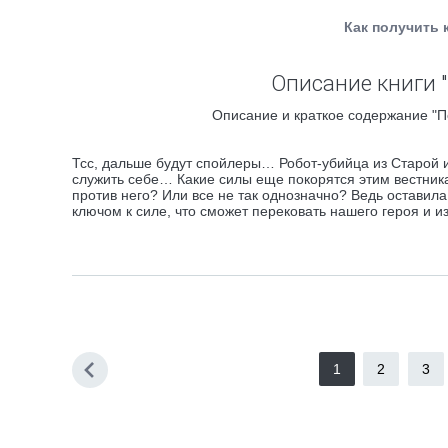
Как получить 
Описание книги "
Описание и краткое содержание "По
Тсс, дальше будут спойлеры… Робот-убийца из Старой
служить себе… Какие силы еще покорятся этим вестникам
против него? Или все не так однозначно? Ведь оставила
ключом к силе, что сможет перековать нашего героя и
1
2
3