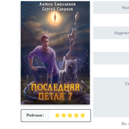
Наз
Издател
Ск
Рейтинг:
Вы 