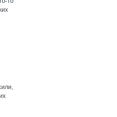
то-то
ких
сили,
их