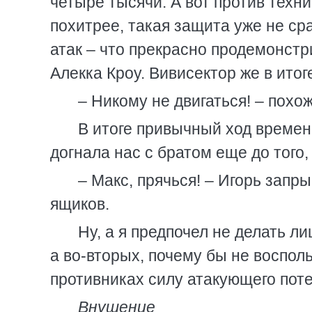
четыре тысячи. А вот против техн
похитрее, такая защита уже не ср
атак – что прекрасно продемонстр
Алекка Кроу. Вивисектор же в ито
– Никому не двигаться! – похож
В итоге привычный ход времен
догнала нас с братом еще до того,
– Макс, прячься! – Игорь запр
ящиков.
Ну, а я предпочел не делать л
а во-вторых, почему бы не воспол
противниках силу атакующего пот
Внушение