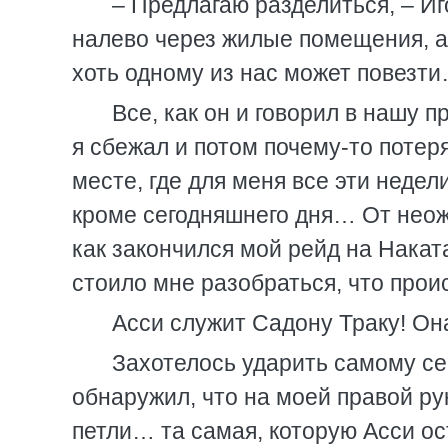
– Предлагаю разделиться, – Иг
налево через жилые помещения, а 
хоть одному из нас может повезт
Все, как он и говорил в нашу 
я сбежал и потом почему-то потер
месте, где для меня все эти недел
кроме сегодняшнего дня… От неож
как закончился мой рейд на Наката
стоило мне разобраться, что проис
Асси служит Садону Траку! Он
Захотелось ударить самому себ
обнаружил, что на моей правой ру
петли… та самая, которую Асси ос