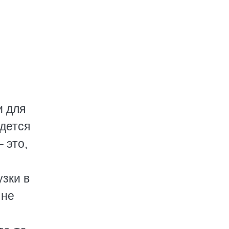
и для
йдется
 это,
зки в
 не