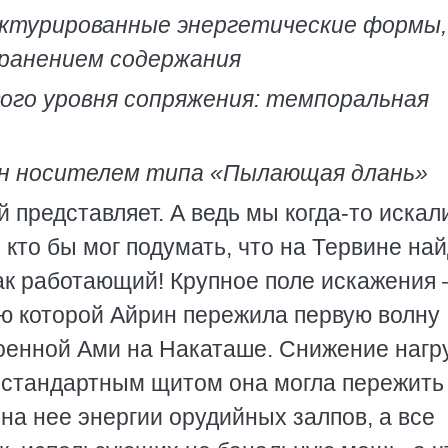
уктурированные энергетические формы,
хранением содержания
ого уровня сопряжения: темпоральная
ен носителем типа «Пылающая длань»
ой представляет. А ведь мы когда-то искал
 кто бы мог подумать, что на Тервине на
к работающий! Крупное поле искажения –
ью которой Айрин пережила первую волну
оенной Ами на Накаташе. Снижение нагру
м стандартным щитом она могла пережить
на нее энергии орудийных залпов, а все