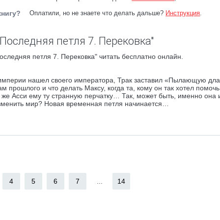
книгу?
Оплатили, но не знаете что делать дальше?
Инструкция
.
Последняя петля 7. Перековка"
следняя петля 7. Перековка" читать бесплатно онлайн.
 империи нашел своего императора, Трак заставил «Пылающую дла
 прошлого и что делать Максу, когда та, кому он так хотел помоч
 же Асси ему ту странную перчатку… Так, может быть, именно она 
 изменить мир? Новая временная петля начинается…
4
5
6
7
...
14