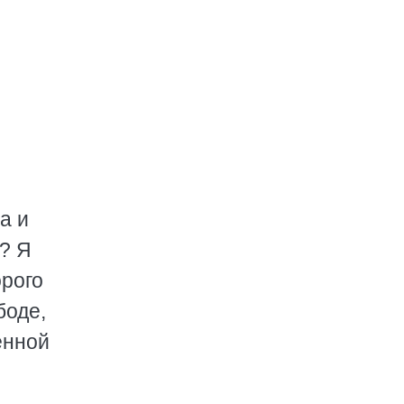
а и
ы? Я
орого
боде,
енной