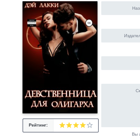
Наз
Издател
Ск
Рейтинг:
Вы 