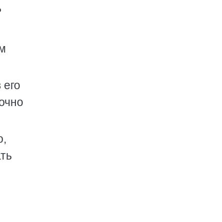
?
ем
 его
точно
о,
ать