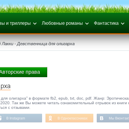
вы и триллеры
Любовные романы
Фантастика
 Лакки - Девственница для олигарха
Авторские права
арха
для олигарха" в формате fb2, epub, txt, doc, pdf. Жанр: Эротическа
од 2020. Так же Вы можете читать ознакомительный отрывок из книги 
ься с отзывами.
В Instagram
В Одноклассниках
Мы Вконтак