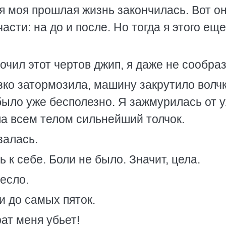
ся моя прошлая жизнь закончилась. Вот он
части: на до и после. Но тогда я этого еще
кочил этот чертов джип, я даже не сообра
ко затормозила, машину закрутило волч
 было уже бесполезно. Я зажмурилась от 
ла всем телом сильнейший толчок.
залась.
 к себе. Боли не было. Значит, цела.
есло.
и до самых пяток.
рат меня убьет!