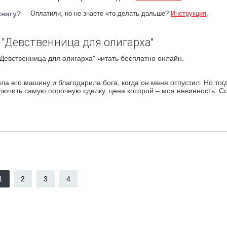
книгу?
Оплатили, но не знаете что делать дальше?
Инструкция
.
 "Девственница для олигарха"
Девственница для олигарха" читать бесплатно онлайн.
а его машину и благодарила бога, когда он меня отпустил. Но тог
аключить самую порочную сделку, цена которой – моя невинность. С
1
2
3
4