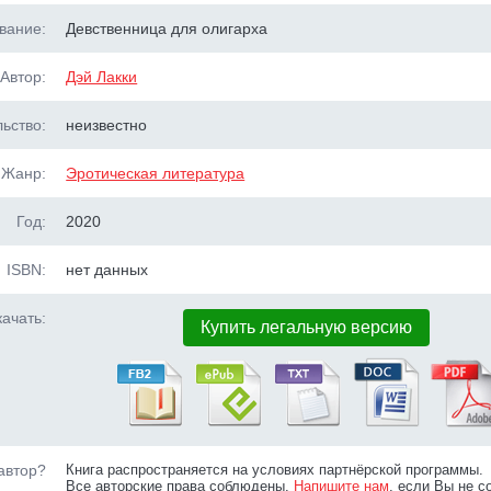
вание:
Девственница для олигарха
Автор:
Дэй Лакки
ьство:
неизвестно
Жанр:
Эротическая литература
Год:
2020
ISBN:
нет данных
ачать:
Купить легальную версию
автор?
Книга распространяется на условиях партнёрской программы.
Все авторские права соблюдены.
Напишите нам
, если Вы не с