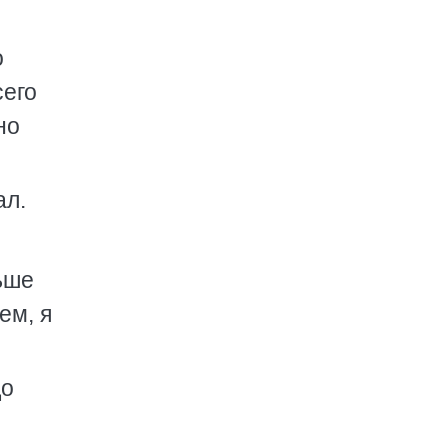
о
сего
но
ал.
ьше
ем, я
до