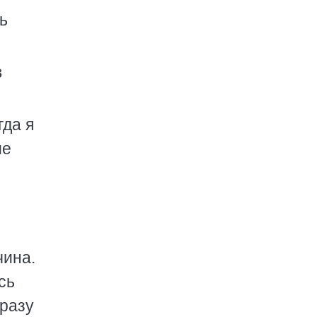
ь
в
гда я
ие
чина.
сь
сразу