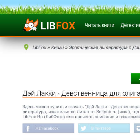
Читать книги
Детекти
LibFox
»
Книги
»
Эротическая литература
» Дэй
Дэй Лакки - Девственница для олиг
Здесь можно купить и скачать "Дэй Лакки - Девственница 
литература, издательство Литагент Selfpub.ru (искл), г
LibFox.Ru (ЛибФокс) или прочесть описание и ознакомит
На Facebook
В Твиттере