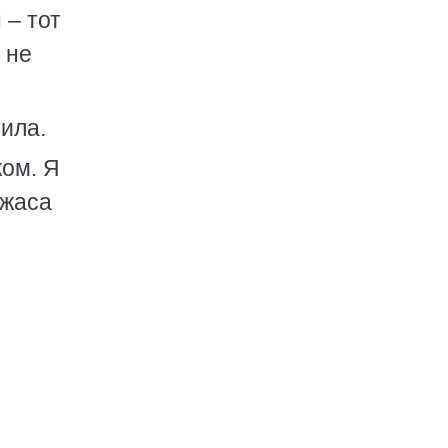
 – тот
 не
зила.
ком. Я
ужаса