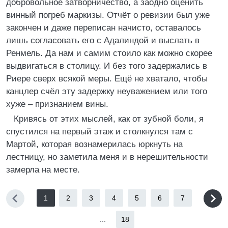
добровольное затворничество, а заодно оценить
винный погреб маркизы. Отчёт о ревизии был уже
закончен и даже переписан начисто, оставалось
лишь согласовать его с Адалиндой и выслать в
Ренмель. Да нам и самим стоило как можно скорее
выдвигаться в столицу. И без того задержались в
Риере сверх всякой меры. Ещё не хватало, чтобы
канцлер счёл эту задержку неуважением или того
хуже – признанием вины.
Кривясь от этих мыслей, как от зубной боли, я
спустился на первый этаж и столкнулся там с
Мартой, которая вознамерилась юркнуть на
лестницу, но заметила меня и в нерешительности
замерла на месте.
1
2
3
4
5
6
7
...
18