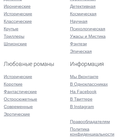
Иронические
Детективная
Исторические
Космическая
Классические
Научная
Крутые
Психологическая
Триллеры
Ужасы и Мистика
Шпионские
Фэнтези
Эпическая
Любовные романы
Информация
Исторические
Мы Вконтакте
Короткие
В Одноклассниках
Фантастические
На Facebook
Остросюжетные
В Твиттере
Современные
В Instagram
Эротические
Правообладателям
Политика
конфиденциальности