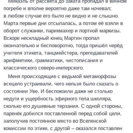
Микаэль от рассвета до заката пропадал в винном
погребе и вполне вероятно даже там ночевал;
в любом случае его было не видно и не слышно.
Марта первые дни отсыпалась, а потом её взяли в
оборот служанки, парикмахер и портной маркизы.
Вскоре нескладный юнец Мартин пропал
окончательно и бесповоротно, тогда пришёл черёд
учителя этикета, танцмейстера, преподавателей
арифметики, грамматики, чистописания и
классического северо-имперского.
Меня происходящие с ведьмой метаморфозы
всецело устраивали, чего нельзя было сказать о
состоянии Уве. И беспокоили даже не столько
недуги и ущербность эфирного тела школяра,
сколько его душевные терзания. С одной стороны,
паренёк добился поставленной перед собой цели,
заполучив постоянное место во Вселенской
комиссии по этике, с другой – оказался поставлен