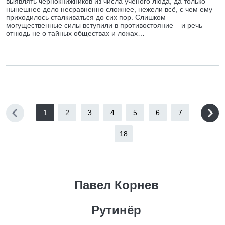
выявлять чернокнижников из числа учёного люда, да только
нынешнее дело несравненно сложнее, нежели всё, с чем ему
приходилось сталкиваться до сих пор. Слишком
могущественные силы вступили в противостояние – и речь
отнюдь не о тайных обществах и ложах…
1
2
3
4
5
6
7
...
18
Павел Корнев
Рутинёр