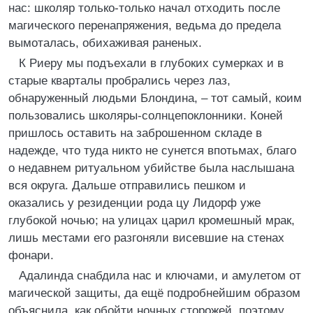
нас: школяр только-только начал отходить после
магического перенапряжения, ведьма до предела
вымоталась, обихаживая раненых.
К Риеру мы подъехали в глубоких сумерках и в
старые кварталы пробрались через лаз,
обнаруженный людьми Блондина, – тот самый, коим
пользовались школяры-солнцепоклонники. Коней
пришлось оставить на заброшенном складе в
надежде, что туда никто не сунется впотьмах, благо
о недавнем ритуальном убийстве была наслышана
вся округа. Дальше отправились пешком и
оказались у резиденции рода цу Лидорф уже
глубокой ночью; на улицах царил кромешный мрак,
лишь местами его разгоняли висевшие на стенах
фонари.
Адалинда снабдила нас и ключами, и амулетом от
магической защиты, да ещё подробнейшим образом
объяснила, как обойти ночных сторожей, поэтому