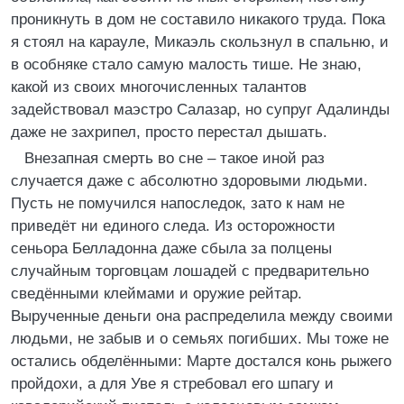
проникнуть в дом не составило никакого труда. Пока
я стоял на карауле, Микаэль скользнул в спальню, и
в особняке стало самую малость тише. Не знаю,
какой из своих многочисленных талантов
задействовал маэстро Салазар, но супруг Адалинды
даже не захрипел, просто перестал дышать.
Внезапная смерть во сне – такое иной раз
случается даже с абсолютно здоровыми людьми.
Пусть не помучился напоследок, зато к нам не
приведёт ни единого следа. Из осторожности
сеньора Белладонна даже сбыла за полцены
случайным торговцам лошадей с предварительно
сведёнными клеймами и оружие рейтар.
Вырученные деньги она распределила между своими
людьми, не забыв и о семьях погибших. Мы тоже не
остались обделёнными: Марте достался конь рыжего
пройдохи, а для Уве я стребовал его шпагу и