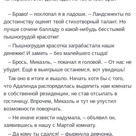
– Браво! – похлопал я в ладоши. – Ландскнехты по
достоинству оценят твой стихотворный талант. Но
лучше сочини балладу о какой-нибудь бесстыжей
пышногрудой красотке!
– Пышногрудая красотка заграбастала наши
денежки! И заметь – без малейшего стыда!
– Брось, Микаэль, – покачал я головой. – От нас не
убудет. Ещё в выигрыше останемся, вот увидишь!
Так оно в итоге и вышло. Начать хотя бы с того,
что Адалинда распорядилась выделить нам комнаты
в собственной резиденции, не став отсылать в
гостиницу. Впрочем, Микаэль и тут не упустил
возможности поворчать.
– Не иначе извести надумала, – объявил он,
заявившись в нашу с Мартой комнату.
– Да кому ты сдался! – фыркнула девчонка,