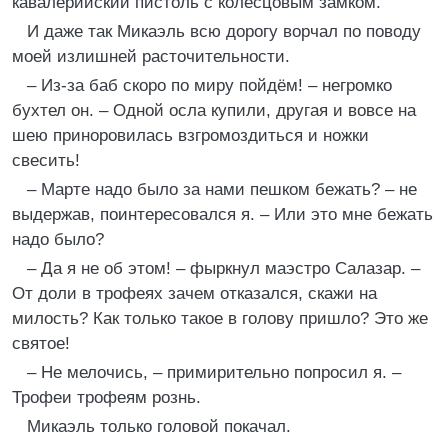
кавалерийский пистоль с колесцовым замком.
И даже так Микаэль всю дорогу ворчал по поводу
моей излишней расточительности.
– Из-за баб скоро по миру пойдём! – негромко
бухтел он. – Одной осла купили, другая и вовсе на
шею приноровилась взгромоздиться и ножки
свесить!
– Марте надо было за нами пешком бежать? – не
выдержав, поинтересовался я. – Или это мне бежать
надо было?
– Да я не об этом! – фыркнул маэстро Салазар. –
От доли в трофеях зачем отказался, скажи на
милость? Как только такое в голову пришло? Это же
святое!
– Не мелочись, – примирительно попросил я. –
Трофеи трофеям рознь.
Микаэль только головой покачал.