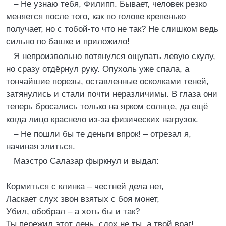
– Не узнаю тебя, Филипп. Бывает, человек резко
меняется после того, как по голове крепенько
получает, но с тобой-то что не так? Не слишком ведь
сильно по башке и приложило!
Я непроизвольно потянулся ощупать левую скулу,
но сразу отдёрнул руку. Опухоль уже спала, а
тончайшие порезы, оставленные осколками теней,
затянулись и стали почти неразличимы. В глаза они
теперь бросались только на ярком солнце, да ещё
когда лицо краснело из-за физических нагрузок.
– Не пошли бы те деньги впрок! – отрезал я,
начиная злиться.
Маэстро Салазар фыркнул и выдал:
Кормиться с клинка – честней дела нет,
Ласкает слух звон взятых с боя монет,
Убил, обобрал – а хоть бы и так?
Ты пережил этот день, сдох не ты, а твой враг!