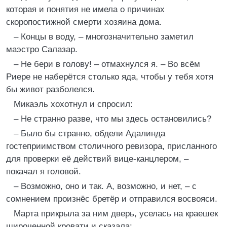
которая и понятия не имела о причинах
скоропостижной смерти хозяина дома.
– Концы в воду, – многозначительно заметил
маэстро Салазар.
– Не бери в голову! – отмахнулся я. – Во всём
Риере не наберётся столько яда, чтобы у тебя хотя
бы живот разболелся.
Микаэль хохотнул и спросил:
– Не странно разве, что мы здесь остановились?
– Было бы странно, обдели Адалинда
гостеприимством столичного ревизора, присланного
для проверки её действий вице-канцлером, –
покачал я головой.
– Возможно, оно и так. А, возможно, и нет, – с
сомнением произнёс бретёр и отправился восвояси.
Марта прикрыла за ним дверь, уселась на краешек
широченной кровати и сказала: