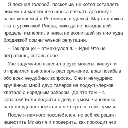
Я покачал головой, поскольку не хотел оставлять
никому ни малейшего шанса связать девчонку с
разыскиваемой в Рёгенмаре ведьмой. Марта должна
стать уроженкой Риера, никогда не покидавшей
пределы империи, а никак не возникшей из ниоткуда
бродяжкой сомнительной репутации.
– Так проще! – отмахнулся я. – Иди! Что не
потратишь, оставь себе.
Уве задумчиво взвесил в руке монеты, кивнул и
отправился выполнять распоряжение, враз позабыв
обо всех неудобных вопросах. Оно и немудрено:
вручённых мной двух талеров на подкуп клерков
хватало с изрядным запасом. Да что там – с
запасом! Если подойти к делу с умом, чиновники
ратуши удовлетворятся и четвертью этой суммы.
После я немного поколебался, но всё же решил
навестить Микаэля и проверить, как проходит его