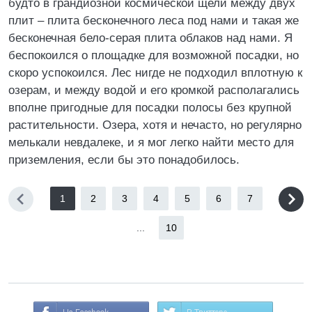
будто в грандиозной космической щели между двух
плит – плита бесконечного леса под нами и такая же
бесконечная бело-серая плита облаков над нами. Я
беспокоился о площадке для возможной посадки, но
скоро успокоился. Лес нигде не подходил вплотную к
озерам, и между водой и его кромкой располагались
вполне пригодные для посадки полосы без крупной
растительности. Озера, хотя и нечасто, но регулярно
мелькали невдалеке, и я мог легко найти место для
приземления, если бы это понадобилось.
1
2
3
4
5
6
7
...
10