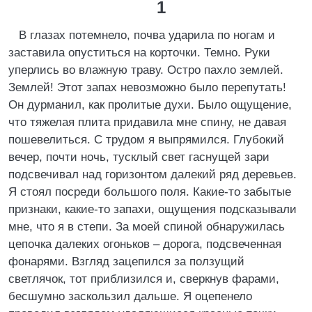
1
В глазах потемнело, почва ударила по ногам и
заставила опуститься на корточки. Темно. Руки
уперлись во влажную траву. Остро пахло землей.
Землей! Этот запах невозможно было перепутать!
Он дурманил, как пролитые духи. Было ощущение,
что тяжелая плита придавила мне спину, не давая
пошевелиться. С трудом я выпрямился. Глубокий
вечер, почти ночь, тусклый свет гаснущей зари
подсвечивал над горизонтом далекий ряд деревьев.
Я стоял посреди большого поля. Какие-то забытые
признаки, какие-то запахи, ощущения подсказывали
мне, что я в степи. За моей спиной обнаружилась
цепочка далеких огоньков – дорога, подсвеченная
фонарями. Взгляд зацепился за ползущий
светлячок, тот приблизился и, сверкнув фарами,
бесшумно заскользил дальше. Я оцепенело