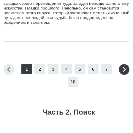
загадки своего перемещения туда, загадки неподвластного ему
искусства, загадки прошлого. Невольно, он сам становится
носителем этого вируса, который заставляет менять жизненный
путь даже тех людей, чья судьба была предопределена
рождением и талантом.
1
2
3
4
5
6
7
...
10
Часть 2. Поиск