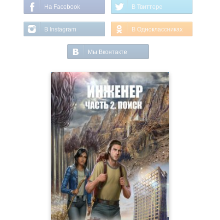
На Facebook
В Твиттере
В Instagram
В Одноклассниках
Мы Вконтакте