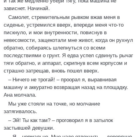
и так же медленно убери тягу, пока машина не
зависнет. Начинай.
Самолет, стремительным рывком вжав меня в
сиденье, устремился вверх, впереди меня что-то
пискнуло, и мои внутренности, повиснув в
невесомости, защекотали мне живот, когда он рухнул
обратно, собираясь шлепнуться со всеми
последствиями о грунт. Я едва успел сдвинуть рычаг
тяги обратно, и аппарат, скрипнув всем корпусом и
страшно затрещав, вновь пошел вверх.
– Ничего не трогай! – проорал я, выравнивая
машину и аккуратно возвращая назад на площадку.
Ана молчала.
Мы уже стояли на точке, но молчание
затягивалось.
– Эй! Ты как там? – проговорил я в затылок
застывшей девушки.
– Я – нормально. Мне надо отдохнуть, – деревянно