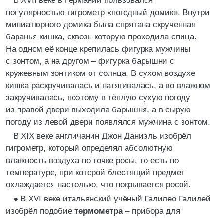
В XVII веке в Германии пользовался
популярностью гигрометр «погодный домик». Внутри
миниатюрного домика была спрятана скрученная
баранья кишка, сквозь которую проходила спица.
На одном её конце крепилась фигурка мужчины
с зонтом, а на другом – фигурка барышни с
кружевным зонтиком от солнца. В сухом воздухе
кишка раскручивалась и натягивалась, а во влажном
закручивалась, поэтому в тёплую сухую погоду
из правой двери выходила барышня, а в сырую
погоду из левой двери появлялся мужчина с зонтом.
В XIX веке англичанин Джон Даниэль изобрёл
гигрометр, который определял абсолютную
влажность воздуха по точке росы, то есть по
температуре, при которой блестящий предмет
охлаждается настолько, что покрывается росой.
● В XVI веке итальянский учёный Галилео Галилей
изобрёл подобие
термометра
– прибора для