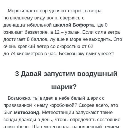
Моряки часто определяют скорость ветра
по внешнему виду волн, сверяясь с
двенадцатибалльной
шкалой Б
о
форта
, где 0
означает безветрие, а 12 – ураган. Если сила ветра
достигает 8 баллов, лучше в море не выходить. Это
очень крепкий ветер со скоростью от 62
до 74 километров в час. Бескозырку вмиг унесёт!
3 Давай запустим воздушный
шарик?
Возможно, ты видел в небе белый шарик с
привязанной к нему коробочкой? Скорее всего, это
был
метеозонд
. Метеостанции запускают такие
зонды дважды в день, чтобы определять состояние
атмосферы. Шар метеозонда, наполненный гелием,