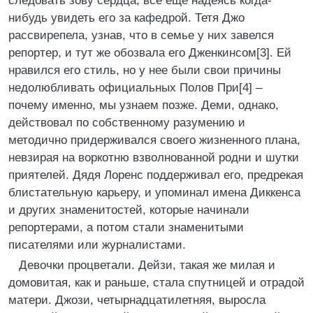
следовать зову сердца, все еще надеясь когда-
нибудь увидеть его за кафедрой. Тетя Джо
рассвирепела, узнав, что в семье у них завелся
репортер, и тут же обозвала его Дженкинсом[3]. Ей
нравился его стиль, но у нее были свои причины
недолюбливать официальных Полов При[4] –
почему именно, мы узнаем позже. Деми, однако,
действовал по собственному разумению и
методично придерживался своего жизненного плана,
невзирая на воркотню взволнованной родни и шутки
приятелей. Дядя Лоренс поддерживал его, предрекая
блистательную карьеру, и упоминал имена Диккенса
и других знаменитостей, которые начинали
репортерами, а потом стали знаменитыми
писателями или журналистами.
Девочки процветали. Дейзи, такая же милая и
домовитая, как и раньше, стала спутницей и отрадой
матери. Джози, четырнадцатилетняя, выросла