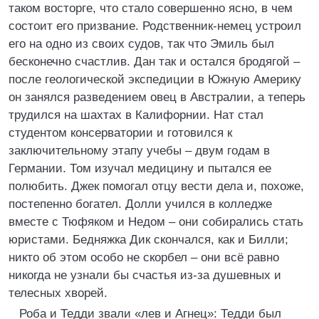
таком восторге, что стало совершенно ясно, в чем
состоит его призвание. Родственник-немец устроил
его на одно из своих судов, так что Эмиль был
бесконечно счастлив. Дан так и остался бродягой –
после геологической экспедиции в Южную Америку
он занялся разведением овец в Австралии, а теперь
трудился на шахтах в Калифорнии. Нат стал
студентом консерватории и готовился к
заключительному этапу учебы – двум годам в
Германии. Том изучал медицину и пытался ее
полюбить. Джек помогал отцу вести дела и, похоже,
постепенно богател. Долли учился в колледже
вместе с Тюфяком и Недом – они собирались стать
юристами. Бедняжка Дик скончался, как и Билли;
никто об этом особо не скорбел – они всё равно
никогда не узнали бы счастья из-за душевных и
телесных хворей.
Роба и Тедди звали «лев и Агнец»: Тедди был