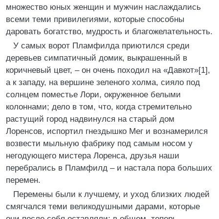
множество юных женщин и мужчин наслаждались
всеми теми привилегиями, которые способны
даровать богатство, мудрость и благожелательность.
У самых ворот Пламфилда приютился среди
деревьев симпатичный домик, выкрашенный в
коричневый цвет, – он очень походил на «Давкот»[1],
а к западу, на вершине зеленого холма, сияло под
солнцем поместье Лори, окруженное белыми
колоннами; дело в том, что, когда стремительно
растущий город надвинулся на старый дом
Лоренсов, испортил гнездышко Мег и вознамерился
возвести мыльную фабрику под самым носом у
негодующего мистера Лоренса, друзья наши
перебрались в Пламфилд – и настала пора больших
перемен.
Перемены были к лучшему, и уход близких людей
смягчался теми великодушными дарами, которые
они после себя оставляли; в общем, теперь