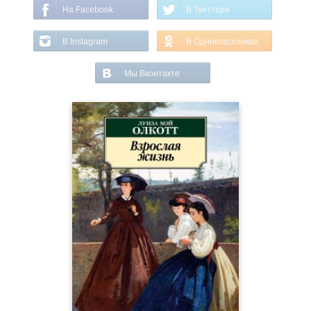
На Facebook
В Твиттере
В Instagram
В Одноклассниках
Мы Вконтакте