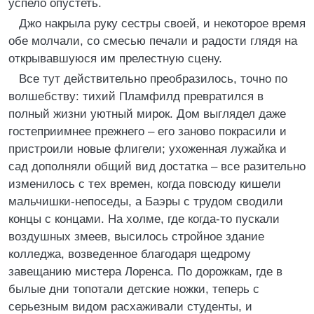
успело опустеть.
Джо накрыла руку сестры своей, и некоторое время
обе молчали, со смесью печали и радости глядя на
открывавшуюся им прелестную сцену.
Все тут действительно преобразилось, точно по
волшебству: тихий Пламфилд превратился в
полный жизни уютный мирок. Дом выглядел даже
гостеприимнее прежнего – его заново покрасили и
пристроили новые флигели; ухоженная лужайка и
сад дополняли общий вид достатка – все разительно
изменилось с тех времен, когда повсюду кишели
мальчишки-непоседы, а Баэры с трудом сводили
концы с концами. На холме, где когда-то пускали
воздушных змеев, высилось стройное здание
колледжа, возведенное благодаря щедрому
завещанию мистера Лоренса. По дорожкам, где в
былые дни топотали детские ножки, теперь с
серьезным видом расхаживали студенты, и