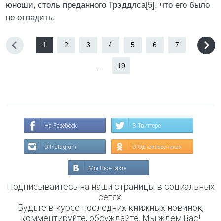
юноши, столь преданного Трэддлса[5], что его было
не отвадить.
1
2
3
4
5
6
7
...
19
На Facebook
В Твиттере
В Instagram
В Одноклассниках
Мы Вконтакте
Подписывайтесь на наши страницы в социальных
сетях.
Будьте в курсе последних книжных новинок,
комментируйте, обсуждайте. Мы ждём Вас!