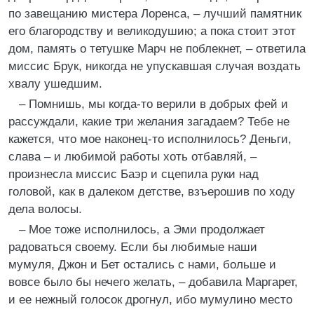
по завещанию мистера Лоренса, – лучший памятник
его благородству и великодушию; а пока стоит этот
дом, память о тетушке Марч не поблекнет, – ответила
миссис Брук, никогда не упускавшая случая воздать
хвалу ушедшим.
– Помнишь, мы когда-то верили в добрых фей и
рассуждали, какие три желания загадаем? Тебе не
кажется, что мое наконец-то исполнилось? Деньги,
слава – и любимой работы хоть отбавляй, –
произнесла миссис Баэр и сцепила руки над
головой, как в далеком детстве, взъерошив по ходу
дела волосы.
– Мое тоже исполнилось, а Эми продолжает
радоваться своему. Если бы любимые наши
мумуля, Джон и Бет остались с нами, больше и
вовсе было бы нечего желать, – добавила Маргарет,
и ее нежный голосок дрогнул, ибо мумулино место