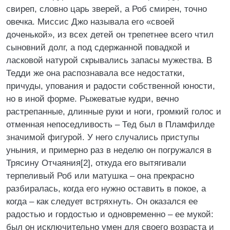
свиреп, словно царь зверей, а Роб смирен, точно
овечка. Миссис Джо называла его «своей
доченькой», из всех детей он трепетнее всего чтил
сыновний долг, а под сдержанной повадкой и
ласковой натурой скрывались запасы мужества. В
Тедди же она распознавала все недостатки,
причуды, упования и радости собственной юности,
но в иной форме. Рыжеватые кудри, вечно
растрепанные, длинные руки и ноги, громкий голос и
отменная непоседливость – Тед был в Пламфилде
значимой фигурой. У него случались приступы
уныния, и примерно раз в неделю он погружался в
Трясину Отчаяния[2], откуда его вытягивали
терпеливый Роб или матушка – она прекрасно
разбиралась, когда его нужно оставить в покое, а
когда – как следует встряхнуть. Он оказался ее
радостью и гордостью и одновременно – ее мукой:
был он исключительно умен для своего возраста и