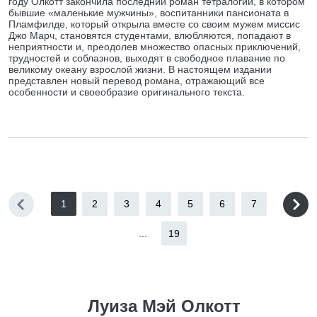
году Олкотт закончила последний роман тетралогии, в котором
бывшие «маленькие мужчины», воспитанники пансионата в
Пламфилде, который открыла вместе со своим мужем миссис
Джо Марч, становятся студентами, влюбляются, попадают в
неприятности и, преодолев множество опасных приключений,
трудностей и соблазнов, выходят в свободное плавание по
великому океану взрослой жизни. В настоящем издании
представлен новый перевод романа, отражающий все
особенности и своеобразие оригинального текста.
1
2
3
4
5
6
7
...
19
Луиза Мэй Олкотт