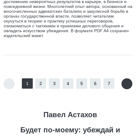
достижению невероятных результатов в карьере, в бизнесе и
повседневной жизни. Многолетний опыт автора, основанный на
многочисленных адвокатских баталиях и закулисной борьбе в
органах государственной власти, позволяет читателям
окунуться в теорию и практику успешных переговоров,
ознакомиться с тактиками и приемами делового общения и
овладеть искусством убеждения. В формате PDF A4 сохранен
издательский макет.
1
2
3
4
5
6
7
Павел Астахов
Будет по-моему: убеждай и