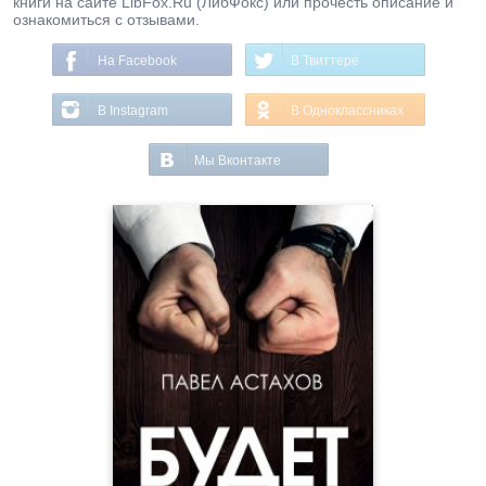
книги на сайте LibFox.Ru (ЛибФокс) или прочесть описание и
ознакомиться с отзывами.
На Facebook
В Твиттере
В Instagram
В Одноклассниках
Мы Вконтакте