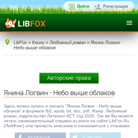
Войти
Регистрация
LibFox
»
Книги
»
Любовный роман
» Янина Логвин -
Небо выше облаков
Авторские права
Янина Логвин - Небо выше облаков
Здесь можно купить и скачать "Янина Логвин - Небо выше
облаков" в формате fb2, epub, txt, doc, pdf. Жанр: Любовный
роман, издательство Литагент АСТ, год 2020. Так же Вы можете
читать ознакомительный отрывок из книги на сайте LibFox.Ru
(ЛибФокс) или прочесть описание и ознакомиться с отзывами.
На Facebook
В Твиттере