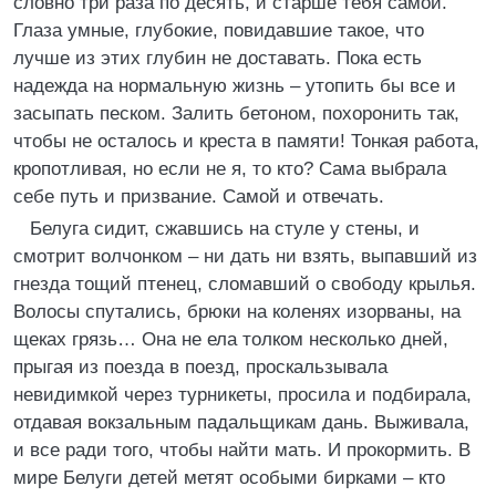
словно три раза по десять, и старше тебя самой.
Глаза умные, глубокие, повидавшие такое, что
лучше из этих глубин не доставать. Пока есть
надежда на нормальную жизнь – утопить бы все и
засыпать песком. Залить бетоном, похоронить так,
чтобы не осталось и креста в памяти! Тонкая работа,
кропотливая, но если не я, то кто? Сама выбрала
себе путь и призвание. Самой и отвечать.
Белуга сидит, сжавшись на стуле у стены, и
смотрит волчонком – ни дать ни взять, выпавший из
гнезда тощий птенец, сломавший о свободу крылья.
Волосы спутались, брюки на коленях изорваны, на
щеках грязь… Она не ела толком несколько дней,
прыгая из поезда в поезд, проскальзывала
невидимкой через турникеты, просила и подбирала,
отдавая вокзальным падальщикам дань. Выживала,
и все ради того, чтобы найти мать. И прокормить. В
мире Белуги детей метят особыми бирками – кто