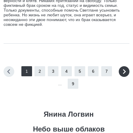
верности и клятв. Никаких притязаний на свободу. Только
фиктивный брак сроком на год, статус и видимость семьи.
Только документы, способные помочь Светлане усыновить
ребенка. Но жизнь не любит шуток, она играет всерьез, и
неожиданно эти двое понимают, что их брак оказывается
совсем не фикцией.
1
2
3
4
5
6
7
...
9
Янина Логвин
Небо выше облаков