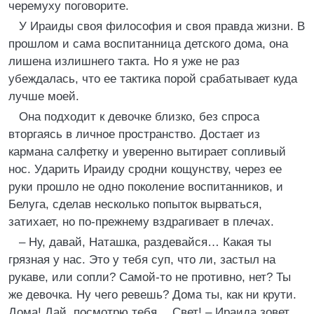
черемуху поговорите.
У Ираиды своя философия и своя правда жизни. В
прошлом и сама воспитанница детского дома, она
лишена излишнего такта. Но я уже не раз
убеждалась, что ее тактика порой срабатывает куда
лучше моей.
Она подходит к девочке близко, без спроса
вторгаясь в личное пространство. Достает из
кармана салфетку и уверенно вытирает сопливый
нос. Ударить Ираиду сродни кощунству, через ее
руки прошло не одно поколение воспитанников, и
Белуга, сделав несколько попыток вырваться,
затихает, но по-прежнему вздрагивает в плечах.
– Ну, давай, Наташка, раздевайся… Какая ты
грязная у нас. Это у тебя суп, что ли, застыл на
рукаве, или сопли? Самой-то не противно, нет? Ты
же девочка. Ну чего ревешь? Дома ты, как ни крути.
Дома! Дай, посмотрю тебя… Свет! – Ираида зовет