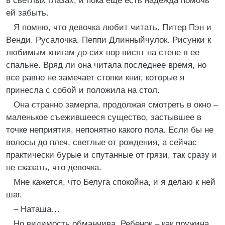
в светлых глазах, и пока еще есть надежда помочь
ей забыть.
Я помню, что девочка любит читать. Питер Пэн и
Венди. Русалочка. Пеппи Длинныйчулок. Рисунки к
любимым книгам до сих пор висят на стене в ее
спальне. Вряд ли она читала последнее время, но
все равно не замечает стопки книг, которые я
принесла с собой и положила на стол.
Она странно замерла, продолжая смотреть в окно –
маленькое съежившееся существо, застывшее в
точке неприятия, непонятно какого пола. Если бы не
волосы до плеч, светлые от рождения, а сейчас
практически бурые и спутанные от грязи, так сразу и
не сказать, что девочка.
Мне кажется, что Белуга спокойна, и я делаю к ней
шаг.
– Наташа…
Но видимость обманчива. Ребенок – как пружина,