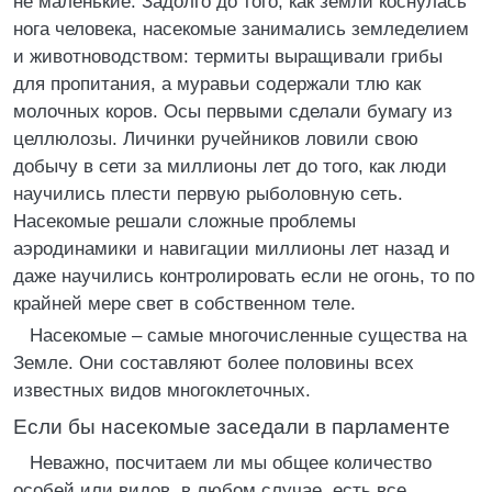
не маленькие. Задолго до того, как земли коснулась
нога человека, насекомые занимались земледелием
и животноводством: термиты выращивали грибы
для пропитания, а муравьи содержали тлю как
молочных коров. Осы первыми сделали бумагу из
целлюлозы. Личинки ручейников ловили свою
добычу в сети за миллионы лет до того, как люди
научились плести первую рыболовную сеть.
Насекомые решали сложные проблемы
аэродинамики и навигации миллионы лет назад и
даже научились контролировать если не огонь, то по
крайней мере свет в собственном теле.
Насекомые – самые многочисленные существа на
Земле. Они составляют более половины всех
известных видов многоклеточных.
Если бы насекомые заседали в парламенте
Неважно, посчитаем ли мы общее количество
особей или видов, в любом случае, есть все