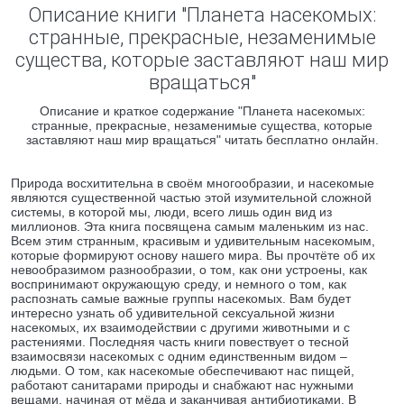
Описание книги "Планета насекомых:
странные, прекрасные, незаменимые
существа, которые заставляют наш мир
вращаться"
Описание и краткое содержание "Планета насекомых:
странные, прекрасные, незаменимые существа, которые
заставляют наш мир вращаться" читать бесплатно онлайн.
Природа восхитительна в своём многообразии, и насекомые
являются существенной частью этой изумительной сложной
системы, в которой мы, люди, всего лишь один вид из
миллионов. Эта книга посвящена самым маленьким из нас.
Всем этим странным, красивым и удивительным насекомым,
которые формируют основу нашего мира. Вы прочтёте об их
невообразимом разнообразии, о том, как они устроены, как
воспринимают окружающую среду, и немного о том, как
распознать самые важные группы насекомых. Вам будет
интересно узнать об удивительной сексуальной жизни
насекомых, их взаимодействии с другими животными и с
растениями. Последняя часть книги повествует о тесной
взаимосвязи насекомых с одним единственным видом –
людьми. О том, как насекомые обеспечивают нас пищей,
работают санитарами природы и снабжают нас нужными
вещами, начиная от мёда и заканчивая антибиотиками. В