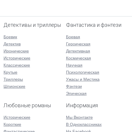
Детективы и триллеры
Фантастика и фэнтези
Боевик
Боевая
Детектив
Героическая
Иронические
Детективная
Исторические
Космическая
Классические
Научная
Крутые
Психологическая
Триллеры
Ужасы и Мистика
Шпионские
Фэнтези
Эпическая
Любовные романы
Информация
Исторические
Мы Вконтакте
Короткие
В Одноклассниках
Фантастические
На Facebook