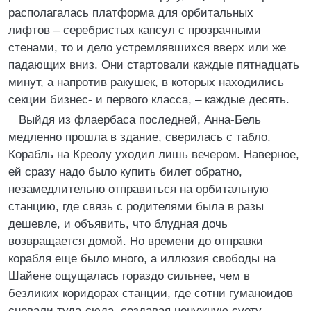
располагалась платформа для орбитальных
лифтов – серебристых капсул с прозрачными
стенами, то и дело устремлявшихся вверх или же
падающих вниз. Они стартовали каждые пятнадцать
минут, а напротив ракушек, в которых находились
секции бизнес- и первого класса, – каждые десять.
Выйдя из флаербаса последней, Анна-Бель
медленно прошла в здание, сверилась с табло.
Корабль на Креолу уходил лишь вечером. Наверное,
ей сразу надо было купить билет обратно,
незамедлительно отправиться на орбитальную
станцию, где связь с родителями была в разы
дешевле, и объявить, что блудная дочь
возвращается домой. Но времени до отправки
корабля еще было много, а иллюзия свободы на
Шайене ощущалась гораздо сильнее, чем в
безликих коридорах станции, где сотни гуманоидов
сновали туда-сюда, создавая ненужную суету.