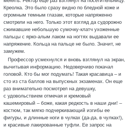
менять. Ректор еще раз взглянул на посетительницу.
Креолка. Это было сразу видно по бледной коже и
огромным темным глазам, которые напряженно
смотрели на него. Только этот взгляд да судорожно
сжимавшие небольшую сумочку-клатч ухоженные
пальцы с ярко-алым лаком на ногтях выдавали ее
напряжение. Кольца на пальце не было. Значит, не
замужем.
Профессор усмехнулся и вновь взглянул на экран,
вычитывая информацию. Недоверчиво покачал
головой. Кто бы мог подумать! Такая красавица – и
сто из ста баллов на выпускных экзаменах. Он еще
раз внимательно посмотрел на девушку,
с удовольствием отмечая и кремовый
кашемировый – боже, какая редкость в наши дни! –
костюм, так мягко подчеркивающий изгибы ее
фигуры, и длинные ноги в чулках (да-да, в чулках!),
и красивые лакированные туфли. Ее запрос на