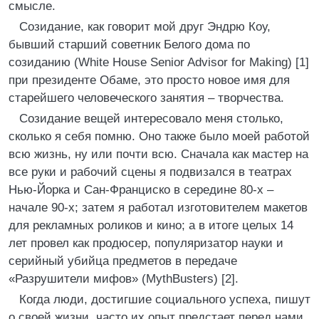
смысле.
Созидание, как говорит мой друг Эндрю Коу,
бывший старший советник Белого дома по
созиданию (White House Senior Advisor for Making) [1]
при президенте Обаме, это просто новое имя для
старейшего человеческого занятия – творчества.
Созидание вещей интересовало меня столько,
сколько я себя помню. Оно также было моей работой
всю жизнь, ну или почти всю. Сначала как мастер на
все руки и рабочий сцены я подвизался в театрах
Нью-Йорка и Сан-Франциско в середине 80-х –
начале 90-х; затем я работал изготовителем макетов
для рекламных роликов и кино; а в итоге целых 14
лет провел как продюсер, популяризатор науки и
серийный убийца предметов в передаче
«Разрушители мифов» (MythBusters) [2].
Когда люди, достигшие социального успеха, пишут
о своей жизни, часто их опыт предстает перед нами