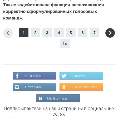
Также задействована функция распознавания
корректно сформулированных голосовых
команд».
1
2
3
4
5
6
7
...
14
На Facebook
В Твиттере
В Instagram
В Одноклассниках
Мы Вконтакте
Подписывайтесь на наши страницы в социальных
сетях.