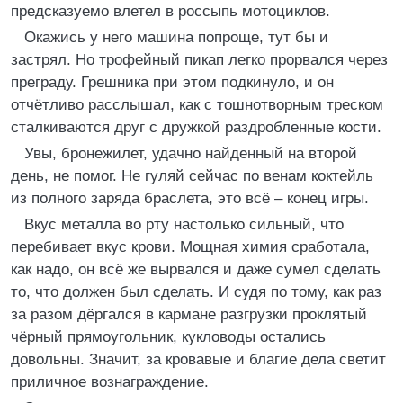
предсказуемо влетел в россыпь мотоциклов.
Окажись у него машина попроще, тут бы и
застрял. Но трофейный пикап легко прорвался через
преграду. Грешника при этом подкинуло, и он
отчётливо расслышал, как с тошнотворным треском
сталкиваются друг с дружкой раздробленные кости.
Увы, бронежилет, удачно найденный на второй
день, не помог. Не гуляй сейчас по венам коктейль
из полного заряда браслета, это всё – конец игры.
Вкус металла во рту настолько сильный, что
перебивает вкус крови. Мощная химия сработала,
как надо, он всё же вырвался и даже сумел сделать
то, что должен был сделать. И судя по тому, как раз
за разом дёргался в кармане разгрузки проклятый
чёрный прямоугольник, кукловоды остались
довольны. Значит, за кровавые и благие дела светит
приличное вознаграждение.