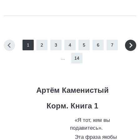
1
2
3
4
5
6
7
...
14
Артём Каменистый
Корм. Книга 1
«Я тот, кем вы
подавитесь».
Эта фраза якобы