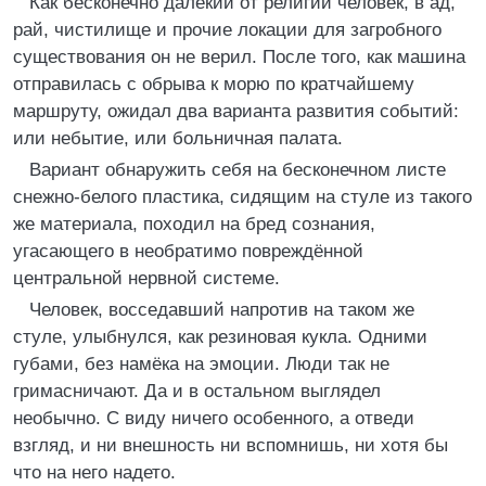
Как бесконечно далёкий от религии человек, в ад,
рай, чистилище и прочие локации для загробного
существования он не верил. После того, как машина
отправилась с обрыва к морю по кратчайшему
маршруту, ожидал два варианта развития событий:
или небытие, или больничная палата.
Вариант обнаружить себя на бесконечном листе
снежно-белого пластика, сидящим на стуле из такого
же материала, походил на бред сознания,
угасающего в необратимо повреждённой
центральной нервной системе.
Человек, восседавший напротив на таком же
стуле, улыбнулся, как резиновая кукла. Одними
губами, без намёка на эмоции. Люди так не
гримасничают. Да и в остальном выглядел
необычно. С виду ничего особенного, а отведи
взгляд, и ни внешность ни вспомнишь, ни хотя бы
что на него надето.