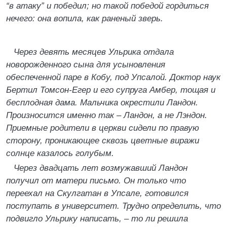
“в атаку” и победил; но такой победой гордиться
нечего: она вопила, как раненый зверь.
Через девять месяцев Ульрика отдала
новорожденного сына для усыновления
обеспеченной паре в Кобу, под Упсалой. Доктор наук
Бертил Томсон-Егер и его супруга Амбер, тощая и
бесплодная дама. Мальчика окрестили Ландон.
Произносится именно так – Ландон, а не Лэндон.
Приемные родители в церкви сидели по правую
сторону, проникающее сквозь цветные виражи
солнце казалось голубым.
Через двадцать лет возмужавший Ландон
получил от матери письмо. Он только что
переехал на Скулгатан в Упсале, готовился
поступать в университет. Трудно определить, что
подвигло Ульрику написать, – то ли решила