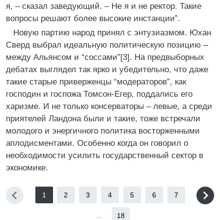
я, – сказал заведующий. – Не я и не ректор. Такие
вопросы решают более высокие инстанции”.
Новую партию народ принял с энтузиазмом. Юхан
Сверд выбрал идеальную политическую позицию –
между Альянсом и “соссами”[3]. На предвыборных
дебатах выглядел так ярко и убедительно, что даже
такие старые приверженцы “модераторов”, как
господин и госпожа Томсон-Егер, поддались его
харизме. И не только консерваторы – левые, а среди
приятелей Ландона были и такие, тоже встречали
молодого и энергичного политика восторженными
аплодисментами. Особенно когда он говорил о
необходимости усилить государственный сектор в
экономике.
1
2
3
4
5
6
7
...
18