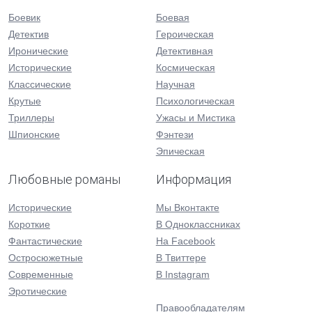
Боевик
Боевая
Детектив
Героическая
Иронические
Детективная
Исторические
Космическая
Классические
Научная
Крутые
Психологическая
Триллеры
Ужасы и Мистика
Шпионские
Фэнтези
Эпическая
Любовные романы
Информация
Исторические
Мы Вконтакте
Короткие
В Одноклассниках
Фантастические
На Facebook
Остросюжетные
В Твиттере
Современные
В Instagram
Эротические
Правообладателям