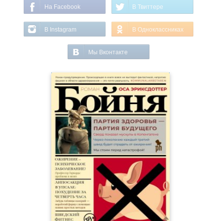
На Facebook
В Твиттере
В Instagram
В Одноклассниках
Мы Вконтакте