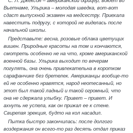
С. Л. Джексон – американский офицер, воюет во
Вьетнаме, Ульрика – молодая шведка, вот-вот
сдаст выпускной экзамен на медсестру. Приехала
навестить подругу, с которой не виделась после
начальной школы.
Представьте: весна, розовые облака цветущих
вишен. Природные красоты на том и кончаются,
смотреть особенно не на что, кроме американской
военной базы. Ульрика выходит по вечерам
погулять, она очень привлекательна в коротком
сарафанчике без бретелек. Американцы вообще-то
ей не особенно нравятся, народ неотесанный, но
этот был такой ладный и такой огромный, что
она не сдержала улыбку. Привет – привет. И
ахнуть не успела, как он прижал ее к стене.
Свирепая эрекция, будто на кол насадил.
Пытка быстро закончилась: после долгого
воздержания он всего-то раз десять отдал приказ