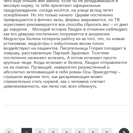
чего еще отныне вне закона. Если ты не укладываешься в
весовую норму, то тебе прилетают официальные
предупреждения, соседи косятся, на улице вслед летят
оскорбления. Но это только начало. Церкви постепенно
превращаются в фитнес-залы, фермы закрываются, по ТВ
агрессивно рекламируются все способы сбросить вес – от диет
до хирургии… Молодой историк Ландон в отчаянии наблюдает,
как его девушка постепенно погружается в анорексию.
Медсестра Хелена потеряла работу из-за того, что, по новым
установкам, медсестры с избыточным весом плохо
воздействуют на пациентов. Писательница Глория попадает в
ловушку, расставленную Партией Здоровья. Толстяки
постепенно начинают исчезать. А потом исчезают просто
крупные люди. Когда исчезает и Хелена, Ландон отправляется
на ее поиски. Пугающий, невероятно реалистичный и
абсолютно затягивающий в себя роман Осы Эриксдоттер –
страшное видение того, как дискриминация может
стремительно стать нормой, как с человека слетает
цивилизованность, как легко нас всех обмануть.