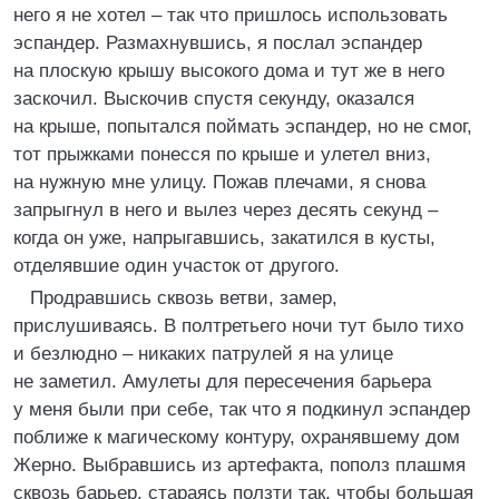
него я не хотел – так что пришлось использовать
эспандер. Размахнувшись, я послал эспандер
на плоскую крышу высокого дома и тут же в него
заскочил. Выскочив спустя секунду, оказался
на крыше, попытался поймать эспандер, но не смог,
тот прыжками понесся по крыше и улетел вниз,
на нужную мне улицу. Пожав плечами, я снова
запрыгнул в него и вылез через десять секунд –
когда он уже, напрыгавшись, закатился в кусты,
отделявшие один участок от другого.
Продравшись сквозь ветви, замер,
прислушиваясь. В полтретьего ночи тут было тихо
и безлюдно – никаких патрулей я на улице
не заметил. Амулеты для пересечения барьера
у меня были при себе, так что я подкинул эспандер
поближе к магическому контуру, охранявшему дом
Жерно. Выбравшись из артефакта, пополз плашмя
сквозь барьер, стараясь ползти так, чтобы большая