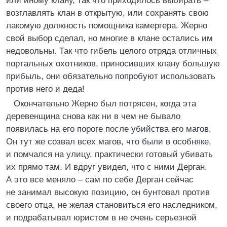
или иному клану, так что приходилось выбирать –
возглавлять клан в открытую, или сохранять свою
лакомую должность помощника камергера. Жерно
свой выбор сделал, но многие в клане остались им
недовольны. Так что гибель целого отряда отличных
портальных охотников, приносивших клану большую
прибыль, они обязательно попробуют использовать
против него и деда!
Окончательно Жерно был потрясен, когда эта
деревенщина снова как ни в чем не бывало
появилась на его пороге после убийства его магов.
Он тут же созвал всех магов, что были в особняке,
и помчался на улицу, практически готовый убивать
их прямо там. И вдруг увидел, что с ними Дерган.
А это все меняло – сам по себе Дерган сейчас
не занимал высокую позицию, он бунтовал против
своего отца, не желая становиться его наследником,
и подрабатывал юристом в не очень серьезной