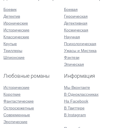
Боевик
Боевая
Детектив
Героическая
Иронические
Детективная
Исторические
Космическая
Классические
Научная
Крутые
Психологическая
Триллеры
Ужасы и Мистика
Шпионские
Фэнтези
Эпическая
Любовные романы
Информация
Исторические
Мы Вконтакте
Короткие
В Одноклассниках
Фантастические
На Facebook
Остросюжетные
В Твиттере
Современные
В Instagram
Эротические