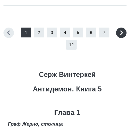
1
2
3
4
5
6
7
...
12
Серж Винтеркей
Антидемон. Книга 5
Глава 1
Граф Жерно, столица