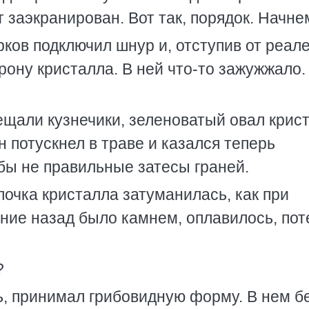
т заэкранирован. Вот так, порядок. Начне
ков подключил шнур и, отступив от реале
рону кристалла. В ней что-то зажужжало.
ещали кузнечики, зеленоватый овал крис
 потускнел в траве и казался теперь
ы не правильные затесы граней.
лочка кристалла затуманилась, как при
ние назад было камнем, оплавилось, пот
?
ь, принимал грибовидную форму. В нем 