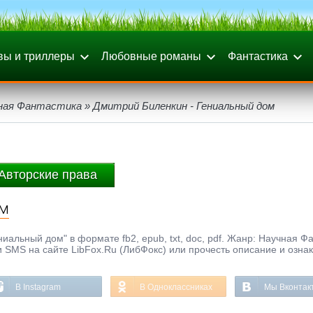
вы и триллеры
Любовные романы
Фантастика
ная Фантастика
» Дмитрий Биленкин - Гениальный дом
Авторские права
ом
иальный дом" в формате fb2, epub, txt, doc, pdf. Жанр: Научная Фа
и SMS на сайте LibFox.Ru (ЛибФокс) или прочесть описание и озна
В Instagram
В Одноклассниках
Мы Вконтак