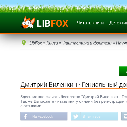
Читать книги
Детекти
LibFox
»
Книги
»
Фантастика и фэнтези
»
Науч
Дмитрий Биленкин - Гениальный д
Здесь можно скачать бесплатно "Дмитрий Биленкин - Ген
Так же Вы можете читать книгу онлайн без регистрации 
с отзывами.
На Facebook
В Твиттере