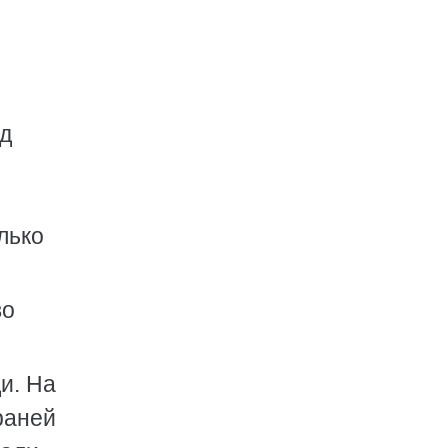
од
лько
во
и. На
раней