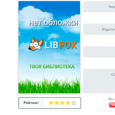
Наз
Издател
Ск
Вы 
Рейтинг:
Ж