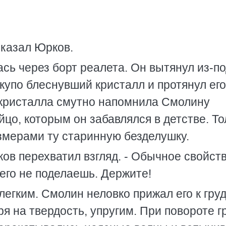
оказал Юрков.
сь через борт реалета. Он вытянул из-п
скупо блеснувший кристалл и протянул его
 кристалла смутно напомнила Смолину
йцо, которым он забавлялся в детстве. То
змерами ту старинную безделушку.
рков перехватил взгляд. - Обычное свойст
его не поделаешь. Держите!
егким. Смолин неловко прижал его к груд
я на твердость, упругим. При повороте г