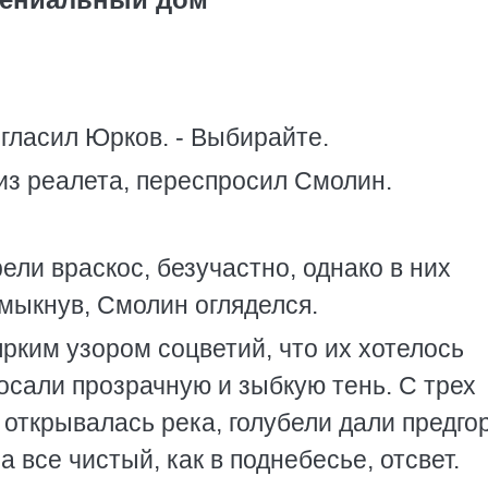
игласил Юрков. - Выбирайте.
 из реалета, переспросил Смолин.
ли враскос, безучастно, однако в них
мыкнув, Смолин огляделся.
ярким узором соцветий, что их хотелось
росали прозрачную и зыбкую тень. С трех
 открывалась река, голубели дали предго
 все чистый, как в поднебесье, отсвет.