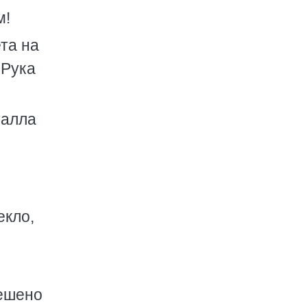
м!
та на
 Рука
талла
екло,
бешено