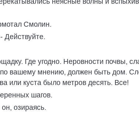
 перекатывались неясные волны и вспыхи
ормотал Смолин.
 - Действуйте.
щадку. Где угодно. Неровности почвы, с
е, по вашему мнению, должен быть дом. С
ва или куста было метров десять. Все!
веренных шагов.
 он, озираясь.