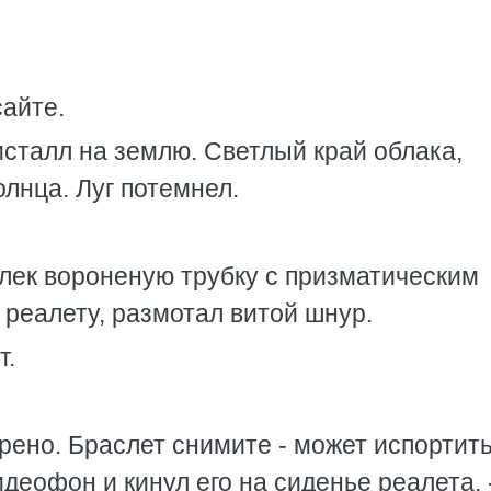
сайте.
сталл на землю. Светлый край облака,
олнца. Луг потемнел.
влек вороненую трубку с призматическим
 реалету, размотал витой шнур.
т.
трено. Браслет снимите - может испортить
деофон и кинул его на сиденье реалета. 