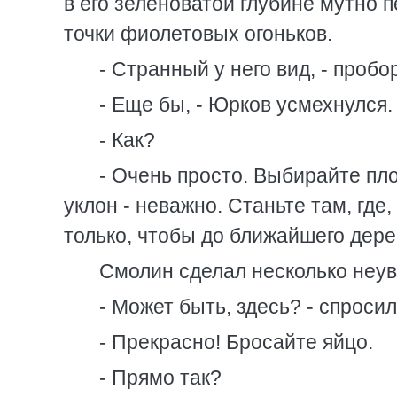
в его зеленоватой глубине мутно
точки фиолетовых огоньков.
- Странный у него вид, - проб
- Еще бы, - Юрков усмехнулся.
- Как?
- Очень просто. Выбирайте пло
уклон - неважно. Станьте там, гд
только, чтобы до ближайшего дере
Смолин сделал несколько неу
- Может быть, здесь? - спросил
- Прекрасно! Бросайте яйцо.
- Прямо так?