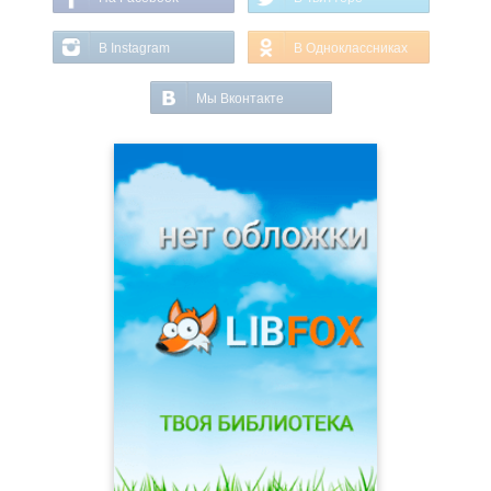
В Instagram
В Одноклассниках
Мы Вконтакте