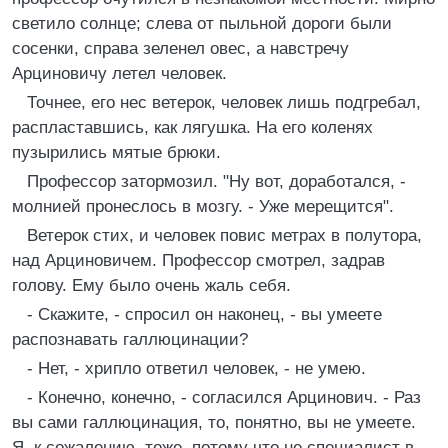
светило солнце; слева от пыльной дороги были
сосенки, справа зеленел овес, а навстречу
Арциновичу летел человек.
Точнее, его нес ветерок, человек лишь подгребал,
распластавшись, как лягушка. На его коленях
пузырились мятые брюки.
Профессор затормозил. "Ну вот, доработался, -
молнией пронеслось в мозгу. - Уже мерещится".
Ветерок стих, и человек повис метрах в полутора,
над Арциновичем. Профессор смотрел, задрав
голову. Ему было очень жаль себя.
- Скажите, - спросил он наконец, - вы умеете
распознавать галлюцинации?
- Нет, - хрипло ответил человек, - не умею.
- Конечно, конечно, - согласился Арцинович. - Раз
вы сами галлюцинация, то, понятно, вы не умеете.
Я, к сожалению, тоже, потому что не специалист в