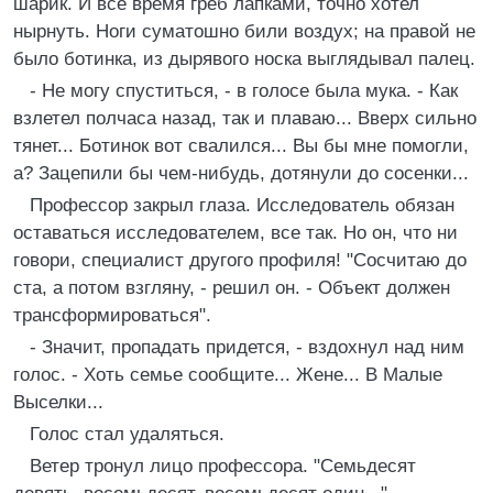
шарик. И все время греб лапками, точно хотел
нырнуть. Ноги суматошно били воздух; на правой не
было ботинка, из дырявого носка выглядывал палец.
- Не могу спуститься, - в голосе была мука. - Как
взлетел полчаса назад, так и плаваю... Вверх сильно
тянет... Ботинок вот свалился... Вы бы мне помогли,
а? Зацепили бы чем-нибудь, дотянули до сосенки...
Профессор закрыл глаза. Исследователь обязан
оставаться исследователем, все так. Но он, что ни
говори, специалист другого профиля! "Сосчитаю до
ста, а потом взгляну, - решил он. - Объект должен
трансформироваться".
- Значит, пропадать придется, - вздохнул над ним
голос. - Хоть семье сообщите... Жене... В Малые
Выселки...
Голос стал удаляться.
Ветер тронул лицо профессора. "Семьдесят