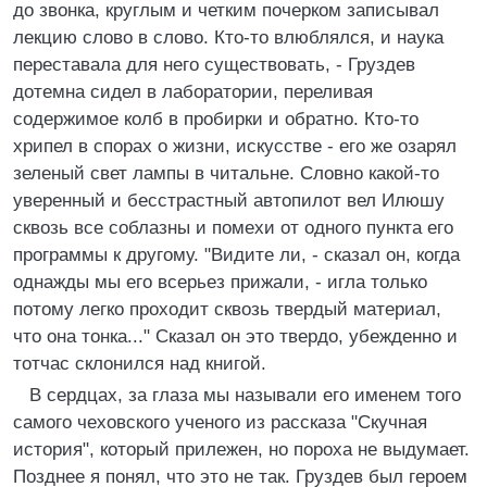
до звонка, круглым и четким почерком записывал
лекцию слово в слово. Кто-то влюблялся, и наука
переставала для него существовать, - Груздев
дотемна сидел в лаборатории, переливая
содержимое колб в пробирки и обратно. Кто-то
хрипел в спорах о жизни, искусстве - его же озарял
зеленый свет лампы в читальне. Словно какой-то
уверенный и бесстрастный автопилот вел Илюшу
сквозь все соблазны и помехи от одного пункта его
программы к другому. "Видите ли, - сказал он, когда
однажды мы его всерьез прижали, - игла только
потому легко проходит сквозь твердый материал,
что она тонка..." Сказал он это твердо, убежденно и
тотчас склонился над книгой.
В сердцах, за глаза мы называли его именем того
самого чеховского ученого из рассказа "Скучная
история", который прилежен, но пороха не выдумает.
Позднее я понял, что это не так. Груздев был героем