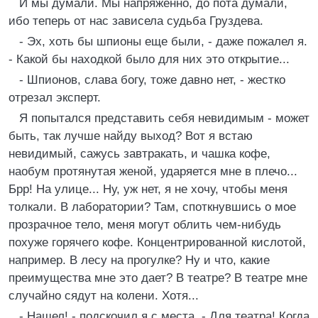
И мы думали. Мы напряженно, до пота думали,
ибо теперь от нас зависела судьба Груздева.
- Эх, хоть бы шпионы еще были, - даже пожалел я.
- Какой бы находкой было для них это открытие...
- Шпионов, слава богу, тоже давно нет, - жестко
отрезал эксперт.
Я попытался представить себя невидимым - может
быть, так лучше найду выход? Вот я встаю
невидимый, сажусь завтракать, и чашка кофе,
наобум протянутая женой, ударяется мне в плечо...
Брр! На улице... Ну, уж нет, я не хочу, чтобы меня
толкали. В лаборатории? Там, споткнувшись о мое
прозрачное тело, меня могут облить чем-нибудь
похуже горячего кофе. Концентрированной кислотой,
например. В лесу на прогулке? Ну и что, какие
преимущества мне это дает? В театре? В театре мне
случайно сядут на колени. Хотя...
- Нашел! - подскочил я с места. - Для театра! Когда