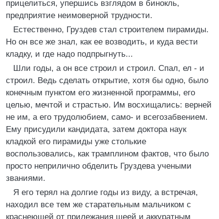
прицелиться, упершись взглядом в бинокль,
предприятие неимоверной трудности.
Естественно, Груздев стал строителем пирамиды.
Но он все же знал, как ее возводить, и куда вести
кладку, и где надо подпрыгнуть...
Шли годы, а он все строил и строил. Спал, ел - и
строил. Ведь сделать открытие, хотя бы одно, было
конечным пунктом его жизненной программы, его
целью, мечтой и страстью. Им восхищались: верней
не им, а его трудолюбием, само- и всегозабвением.
Ему присудили кандидата, затем доктора наук
кладкой его пирамиды уже столькие
воспользовались, как трамплином фактов, что было
просто неприлично обделить Груздева учеными
званиями.
Я его терял на долгие годы из виду, а встречая,
находил все тем же старательным мальчиком с
краснеющей от прилежания шеей и аккуратным