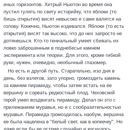
иных горизонтов. Хитрый Ньютон во время она
пустил гулять по свету историйку, что яблоки (то
бишь открытия) висят невысоко и сами валятся на
голову. Конечно, Ньютон издевался. Яблоки (то есть
открытия) висят так высоко, что до них запросто не
дотянешься. Кто-то гениальный умеет сбивать их
ловко заброшенным в поднебесье камнем
эксперимента или теории. Для этого, кроме гибкой
руки, нужен, очевидно, необычный глазомер.
Но есть и другой путь. Старательно, изо дня в
день, без взлетов, зато упорно, громоздить камень
за камнем пирамиду, чтобы затем встать на ее
вершину и сорвать редкостный плод. Чеховский
герой умел воздвигать пирамиду. Делал он это с
прилежанием муравья, но и с сообразительностью
муравья. Пирамида громоздилась наобум, вершина
ее была нацелена в "белый свет, как в копеечку". Но
даже если бы ее острие случайно и коснулось