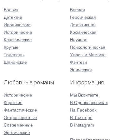
Боевик
Боевая
Детектив
Героическая
Иронические
Детективная
Исторические
Космическая
Классические
Научная
Крутые
Психологическая
Триллеры
Ужасы и Мистика
Шпионские
Фэнтези
Эпическая
Любовные романы
Информация
Исторические
Мы Вконтакте
Короткие
В Одноклассниках
Фантастические
На Facebook
Остросюжетные
В Твиттере
Современные
В Instagram
Эротические