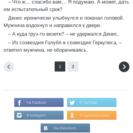
– Что ж… спасибо вам… Я подумаю. А может, дать
им испытательный срок?
Денис иронически улыбнулся и покачал головой.
Мужчина вздохнул и направился к двери.
– А куда груз-то везете? – не удержался Денис.
– Из созвездия Голубя в созвездие Геркулеса, –
ответил мужчина, не оборачиваясь.
1
2
На Facebook
В Твиттере
В Instagram
В Одноклассниках
Мы Вконтакте