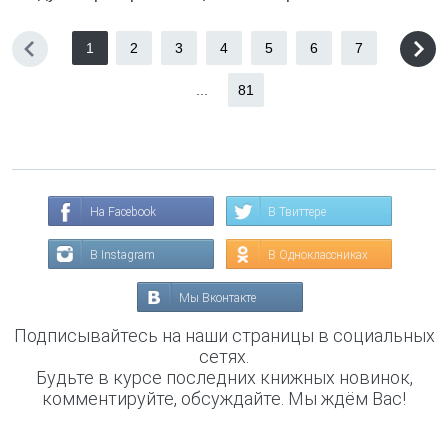
1
2
3
4
5
6
7
...
81
На Facebook
В Твиттере
В Instagram
В Одноклассниках
Мы Вконтакте
Подписывайтесь на наши страницы в социальных
сетях.
Будьте в курсе последних книжных новинок,
комментируйте, обсуждайте. Мы ждём Вас!