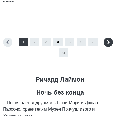
мечем.
1
2
3
4
5
6
7
...
81
Ричард Лаймон
Ночь без конца
Посвящается друзьям: Лэрри Мори и Джоан
Парсонс, хранителям Музея Причудливого и
Удивительного