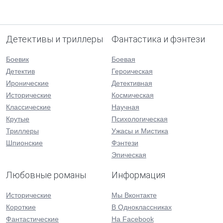
Детективы и триллеры
Фантастика и фэнтези
Боевик
Боевая
Детектив
Героическая
Иронические
Детективная
Исторические
Космическая
Классические
Научная
Крутые
Психологическая
Триллеры
Ужасы и Мистика
Шпионские
Фэнтези
Эпическая
Любовные романы
Информация
Исторические
Мы Вконтакте
Короткие
В Одноклассниках
Фантастические
На Facebook