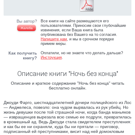
Вы автор?
Все книги на сайте размещаются его
пользователями. Приносим свои глубочайшие
Жалоба
извинения, если Ваша книга была
опубликована без Вашего на то согласия.
Напишите нам
, и мы в срочном порядке
примем меры.
Как получить
Оплатили, но не знаете что делать дальше?
Инструкция
.
книгу?
Описание книги "Ночь без конца"
Описание и краткое содержание "Ночь без конца" читать
бесплатно онлайн.
Джоуди Фарго, шестнадцатилетней дочери полицейского из Лос
— Анджелеса, повезло: она чудом вырвалась из рук убийц. Но
жизнь девушки после той страшной ночи, когда банда маньяков
— извращенцев вырезала всю семью ее подруги, превратилась
в кромешный ад. Ведь Джоуди стала свидетелем преступления:
и как бы ее ни охраняли, куда бы ни прятали — приговор,
подписанный ей преступниками, висит над ней домокловым