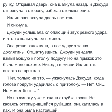
ручку. Открывая дверь, она шагнула назад, и Джоуди
отпрянула в сторону, избегая столкновения.
Ивлин распахнула дверь настежь.
И ойкнула.
Джоуди услышала хлюпающий звук резкого удара,
и что-то кольнуло ее в живот.
Она резко вздохнула, в нос ударил запах
дохлятины. Отшатнувшись, Джоуди увидела
взмывающую к потолку подругу Но на прыжок это
было мало похоже. Никогда в жизни Ивлин так
высоко не прыгала.
"Нет, только не это, — ужаснулась Джоуди, когда
голова подруги ударилась о притолоку. — Нет. Ой...
Не может быть... "
Но по животу уже стекала струйка крови. Не
касаясь оттопырившейся рубашки, она катилась в
пах. И она была настоящей.