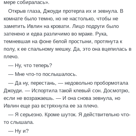
мере собиралась».
Открыв глаза, Джоуди протерла их и зевнула. В
комнате было темно, но не настолько, чтобы не
заметить Ивлин на кровати. Лицо подруги было
затенено и едва различимо во мраке. Рука,
темневшая на фоне белой простыни, протянута к
полу, к ее спальному мешку. Да, это она вцепилась в
плечо.
— Ну, что теперь?
— Мне что-то послышалось.
— Да ну, перестань, — недовольно пробормотала
Джоуди. — Испортила такой клевый сон. Досмотрю,
если не возражаешь. — И она снова зевнула, но
Ивлин еще раз встряхнула ее за плечо.
— Я серьезно. Кроме шуток. Я действительно что-
то слышала.
— Ну и?