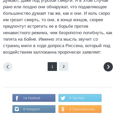
думают, даже под угрозой смерти. А в этом случае
рано или поздно они обнаружат, что подавляющее
большинство думает так же, как и они. И коль скоро
им грозит смерть, то они, в конце концов, скорее
предпочтут встретить ее в борьбе против
ненавистного режима, чем безропотно погибнуть, как
телята на бойне. Именно эта мысль звучит со
страниц книги в ходе допроса Риссена, который под
воздействием каллокаина пророчески заявляет:
1
2
На Facebook
В Твиттере
В Instagram
В Одноклассниках