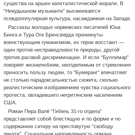
существа на аршин капиталистической морали. В
“Никудышном музыканте” высмеивается
псевдопопулярная культура, насаждаемая на Западе.
Рассказы молодых норвежских писателей Юна
Бинга и Тура Оге Бринсвярда проникнуты
воинствующим гуманизмом, их герои восстают —
один против несправедливости природы, другой
против расовой дискриминации. И если “Буллимар”
покоряет жизнелюбием, неотделимым от стремления
приносить пользу людям, то “Бумеранг” впечатляет
не столько парадоксальностью сюжета, сколько
реалистическим изображением чувства социального
протеста, овладевшего негритянским населением
США.
Роман Пера Валё “Гибель 31-го отдела”
представляет собой блестящую и по форме и по
содержанию сатиру на пресловутую “свободу
печати”. Социальная направленность романа