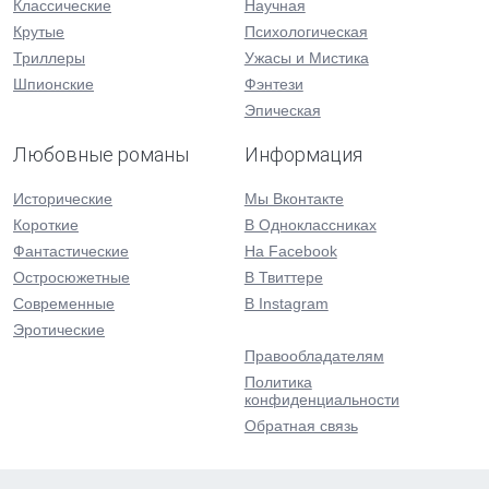
Классические
Научная
Крутые
Психологическая
Триллеры
Ужасы и Мистика
Шпионские
Фэнтези
Эпическая
Любовные романы
Информация
Исторические
Мы Вконтакте
Короткие
В Одноклассниках
Фантастические
На Facebook
Остросюжетные
В Твиттере
Современные
В Instagram
Эротические
Правообладателям
Политика
конфиденциальности
Обратная связь