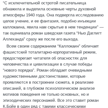
“С исключительной остротой писательница
обнажила и выделила основные черты духовной
атмосферы 1940 года. Она подвергла исследованию
целое учение, и ее фантазия, подобно инъекции
каллокаина, явила нам скрытые в нем тенденции” —
так оценивала роман шведская газета “Ныо Даглигт
Аллеханда” сразу же после его выхода.
Всем своим содержанием “Каллокаин” обличает
фашистский тоталитарно-корпоративный режим,
предостерегает читателя об опасностях для
человечества и цивилизации в случае победы
“нового порядка”. Роман обладает очевидными
художественными достоинствами, которые
проявляются в построении сюжета, в реализме
описаний, в глубоком психологическом анализе
мотивов поведения не только основных, но и
эпизодических персонажей. Все это ставит роман
К.Бойе в один ряд с такими классическими