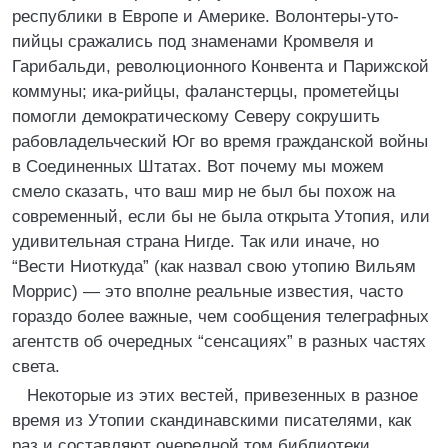
республики в Европе и Америке. Волонтеры-уто-
пийцы сражались под знаменами Кромвеля и
Гарибальди, революционного Конвента и Парижской
коммуны; ика-рийцы, фаланстерцы, прометейцы
помогли демократическому Северу сокрушить
рабовладельческий Юг во время гражданской войны
в Соединенных Штатах. Вот почему мы можем
смело сказать, что ваш мир не был бы похож на
современный, если бы не была открыта Утопия, или
удивительная страна Нигде. Так или иначе, но
“Вести Ниоткуда” (как назвал свою утопию Вильям
Моррис) — это вполне реальные известия, часто
гораздо более важные, чем сообщения телеграфных
агентств об очередных “сенсациях” в разных частях
света.
Некоторые из этих вестей, привезенных в разное
время из Утопии скандинавскими писателями, как
раз и составляют очередной том библиотеки