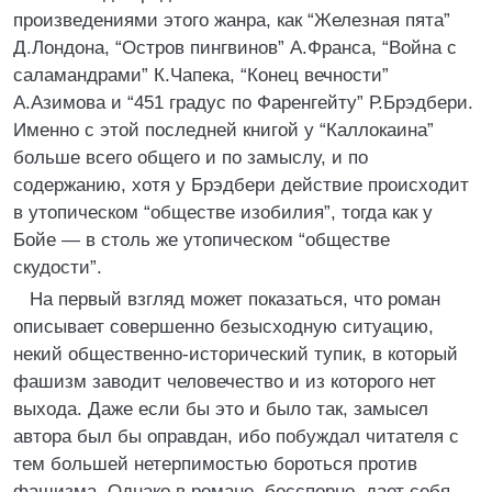
произведениями этого жанра, как “Железная пята”
Д.Лондона, “Остров пингвинов” А.Франса, “Война с
саламандрами” К.Чапека, “Конец вечности”
А.Азимова и “451 градус по Фаренгейту” Р.Брэдбери.
Именно с этой последней книгой у “Каллокаина”
больше всего общего и по замыслу, и по
содержанию, хотя у Брэдбери действие происходит
в утопическом “обществе изобилия”, тогда как у
Бойе — в столь же утопическом “обществе
скудости”.
На первый взгляд может показаться, что роман
описывает совершенно безысходную ситуацию,
некий общественно-исторический тупик, в который
фашизм заводит человечество и из которого нет
выхода. Даже если бы это и было так, замысел
автора был бы оправдан, ибо побуждал читателя с
тем большей нетерпимостью бороться против
фашизма. Однако в романе, бесспорно, дает себя