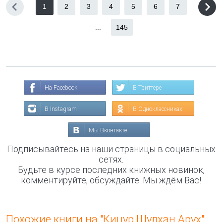
1
2
3
4
5
6
7
...
145
На Facebook
В Твиттере
В Instagram
В Одноклассниках
Мы Вконтакте
Подписывайтесь на наши страницы в социальных
сетях.
Будьте в курсе последних книжных новинок,
комментируйте, обсуждайте. Мы ждём Вас!
Похожие книги на "Кицур Шулхан Арух"