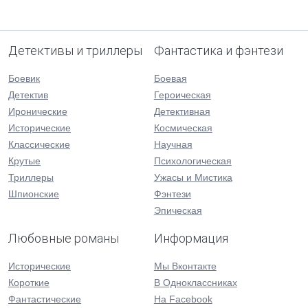
Детективы и триллеры
Фантастика и фэнтези
Боевик
Боевая
Детектив
Героическая
Иронические
Детективная
Исторические
Космическая
Классические
Научная
Крутые
Психологическая
Триллеры
Ужасы и Мистика
Шпионские
Фэнтези
Эпическая
Любовные романы
Информация
Исторические
Мы Вконтакте
Короткие
В Одноклассниках
Фантастические
На Facebook