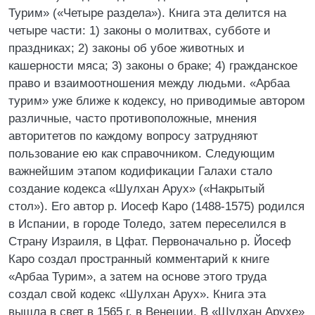
Турим» («Четыре раздела»). Книга эта делится на
четыре части: 1) законы о молитвах, субботе и
праздниках; 2) законы об убое животных и
кашерности мяса; 3) законы о браке; 4) гражданское
право и взаимоотношения между людьми. «Арбаа
турим» уже ближе к кодексу, но приводимые автором
различные, часто противоположные, мнения
авторитетов по каждому вопросу затрудняют
пользование ею как справочником. Следующим
важнейшим этапом кодификации Галахи стало
создание кодекса «Шулхан Арух» («Накрытый
стол»). Его автор р. Иосеф Каро (1488-1575) родился
в Испании, в городе Толедо, затем переселился в
Страну Израиля, в Цфат. Первоначально р. Йосеф
Каро создал пространный комментарий к книге
«Арбаа Турим», а затем на основе этого труда
создал свой кодекс «Шулхан Арух». Книга эта
вышла в свет в 1565 г. в Венеции. В «Шулхан Арухе»