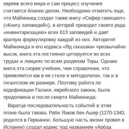
евреев всего мира и сам процесс изучения
считается благим делом. Необходимо отметить еще,
что Маймонид создал также книгу «Сефер гамицвот»
(«Книгу заповедей»), в которой приводит своего рода
«инвентаризацию» всех 613 заповедей и дает
краткую формулировку каждой из них. Авторитет
Маймонида и его кодекса «Яд гахазака» чрезвычайно
высок, книга эта постоянно цитируется во всех
трудах и лекциях по всем разделам Торы. Однако
книга эта скорее учебник, чем справочник, что
проявляется как в ее стиле и методологии, так и в
гигантском ее размере. Поэтому работа по
кодификации Галахи, еврейского закона, была
продолжена и после смерти Маймонида.
Вкратце последовательность событий в этом
плане была такова. Раби Яаков бен Ашер (1270-1340,
родился в Германии, большую часть жизни провел в
Испании) создал кодекс под названием «Арбаа