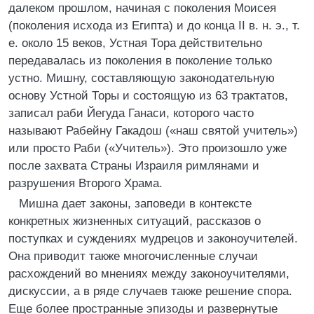
далеком прошлом, начиная с поколения Моисея
(поколения исхода из Египта) и до конца II в. н. э., т.
е. около 15 веков, Устная Тора действительно
передавалась из поколения в поколение только
устно. Мишну, составляющую законодательную
основу Устной Торы и состоящую из 63 трактатов,
записал раби Йегуда Ганаси, которого часто
называют Рабейну Гакадош («наш святой учитель»)
или просто Раби («Учитель»). Это произошло уже
после захвата Страны Израиля римлянами и
разрушения Второго Храма.
Мишна дает законы, заповеди в контексте
конкретных жизненных ситуаций, рассказов о
поступках и суждениях мудрецов и законоучителей.
Она приводит также многочисленные случаи
расхождений во мнениях между законоучителями,
дискуссии, а в ряде случаев также решение спора.
Еще более пространные эпизоды и развернутые