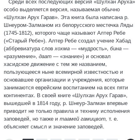
Среди всех последующих версий «Шулхан Аруха»
особо выделяется версия, называемая обычно
«Шулхан Арух Гарав». Эта книга была написана р.
Шнеуром-Залманом из белорусского местечка Ляды
(1745-1812), которого чаще называют Алтер Ребе
(«Старый Ребе»). Алтер Ребе создал учение Хабад
(аббревиатура слов
хохма
— «мудрость»,
бина
—
«разумение»,
даат
— «знание») и основал
хасидское движение с тем же названием,
пользующееся ныне всемирной известностью и
основавшее организации и учреждения, которые
занимаются еврейским воспитанием на всех пяти
континентах. В своей книге «Шулхан Арух Гарав»,
вышедшей в 1814 году, р. Шнеур-Залман впервые
приводит не только правила и технику исполнения
заповедей, но также и
таамей гамицвот,
т. е.
объясняет смысл и значение заповедей.