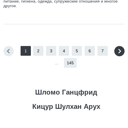
питание, гигиена, одежда, супружеские отношения и многое
другое.
1
2
3
4
5
6
7
...
145
Шломо Ганцфрид
Кицур Шулхан Арух