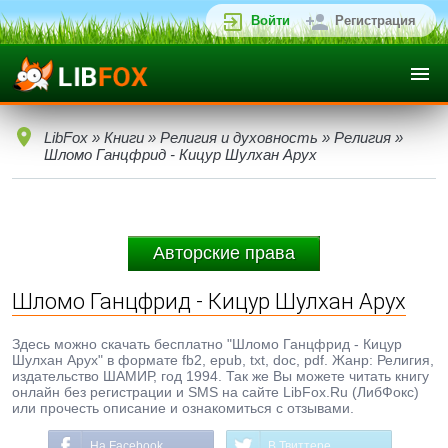
Войти
Регистрация
LibFox
»
Книги
»
Религия и духовность
»
Религия
»
Шломо Ганцфрид - Кицур Шулхан Арух
Авторские права
Шломо Ганцфрид - Кицур Шулхан Арух
Здесь можно скачать бесплатно "Шломо Ганцфрид - Кицур
Шулхан Арух" в формате fb2, epub, txt, doc, pdf. Жанр: Религия,
издательство ШАМИР, год 1994. Так же Вы можете читать книгу
онлайн без регистрации и SMS на сайте LibFox.Ru (ЛибФокс)
или прочесть описание и ознакомиться с отзывами.
На Facebook
В Твиттере