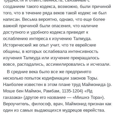
Трудности и ответственность, связанные с
созданием такого кодекса, возможно, были причиной
того, что в течение ряда веков такой кодекс не был
написан. Весьма вероятно, однако, что еще более
важной причиной были опасения, что наличие
доступного и удобного кодекса приведет к
ослаблению интереса к изучению Талмуда.
Исторический же опыт учит, что те еврейские
общины, в которых ослабевала интенсивность
изучения Талмуда или изучение прекращалось
вовсе, распадались, ассимилировались и исчезали.
В средние века было все же предпринято
несколько попыток кодификации законов Торы.
Наиболее известен в этом плане труд Маймонида (р.
Моше бен Маймон, Рамбам, 1135-1204) «Яд
гахазака» (другое его название — «Мишнэ Тора»).
Вероучитель, философ, врач, Маймонид признан как
один из самых выдающихся мудрецов еврейства.