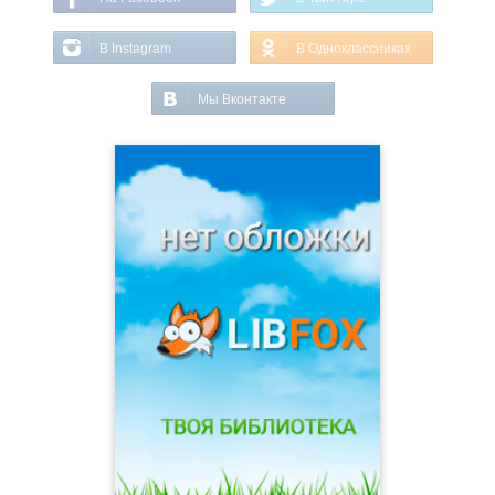
В Instagram
В Одноклассниках
Мы Вконтакте