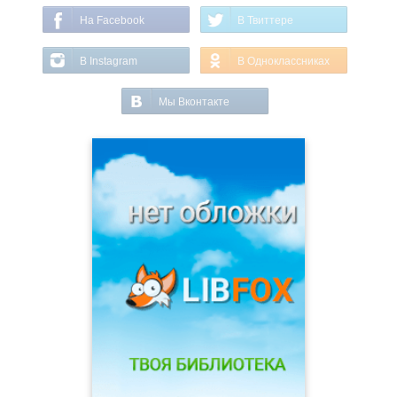
На Facebook
В Твиттере
В Instagram
В Одноклассниках
Мы Вконтакте