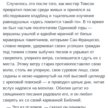
Случилось это после того, как мистер Томсон
прекратил поиски среди живых и принялся за
обследование кладбищ и тщательное изучение
равнодушных «здесь покоится такой-то». В то время
он был частым посетителем Одинокой горы —
вершины унылой и вдвойне мрачной от белых
мраморных памятников, которыми Сан-Франциско,
словно якорем, удерживал своих усопших граждан
под тонким слоем зыбучих песков и укрывал от
свирепого, упорного ветра, силившегося сдуть их с
места. Этому ветру старик противопоставлял свою
волю, столь же упорную, свое суровое лицо, свои
седины и низко надвинутый на лоб высокий цилиндр
с креповой повязкой — и проводил целые дни, читая
вслух надписи на могилах. Обилие цитат из
священного писания радовало его, и он любил
сверять их со своей карманной Библией.
— Это из псалмов, — сказал он однажды