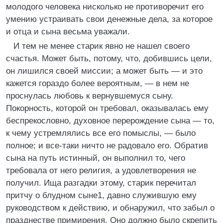
молодого человека нисколько не противоречит его
умению устраивать свои денежные дела, за которое
и отца и сына весьма уважали.
И тем не менее старик явно не нашел своего
счастья. Может быть, потому, что, добившись цели,
он лишился своей миссии; а может быть — и это
кажется гораздо более вероятным, — в нем не
проснулась любовь к вернувшемуся сыну.
Покорность, которой он требовал, оказывалась ему
беспрекословно, духовное перерождение сына — то,
к чему устремлялись все его помыслы, — было
полное; и все-таки ничто не радовало его. Обратив
сына на путь истинный, он выполнил то, чего
требовала от него религия, а удовлетворения не
получил. Ища разгадки этому, старик перечитал
притчу о блудном сыне1, давно служившую ему
руководством к действию, и обнаружил, что забыл о
празднестве примирения. Оно должно было скрепить