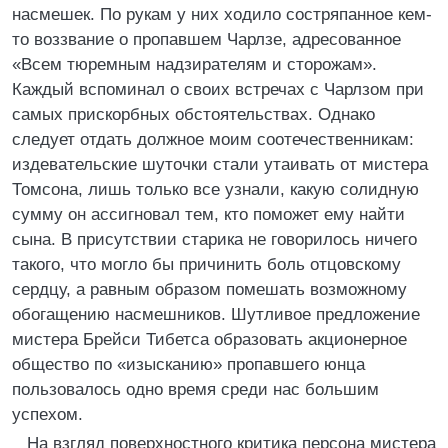
насмешек. По рукам у них ходило состряпанное кем-
то воззвание о пропавшем Чарлзе, адресованное
«Всем тюремным надзирателям и сторожам».
Каждый вспоминал о своих встречах с Чарлзом при
самых прискорбных обстоятельствах. Однако
следует отдать должное моим соотечественникам:
издевательские шуточки стали утаивать от мистера
Томсона, лишь только все узнали, какую солидную
сумму он ассигновал тем, кто поможет ему найти
сына. В присутствии старика не говорилось ничего
такого, что могло бы причинить боль отцовскому
сердцу, а равным образом помешать возможному
обогащению насмешников. Шутливое предложение
мистера Брейси Тибетса образовать акционерное
общество по «изысканию» пропавшего юнца
пользовалось одно время среди нас большим
успехом.
На взгляд поверхностного критика персона мистера