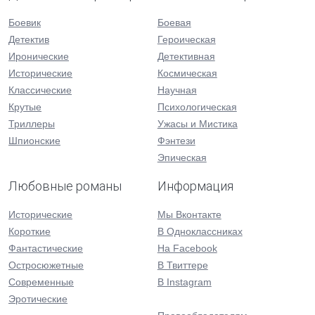
Боевик
Боевая
Детектив
Героическая
Иронические
Детективная
Исторические
Космическая
Классические
Научная
Крутые
Психологическая
Триллеры
Ужасы и Мистика
Шпионские
Фэнтези
Эпическая
Любовные романы
Информация
Исторические
Мы Вконтакте
Короткие
В Одноклассниках
Фантастические
На Facebook
Остросюжетные
В Твиттере
Современные
В Instagram
Эротические