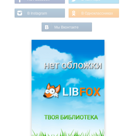
В Instagram
В Одноклассниках
Мы Вконтакте