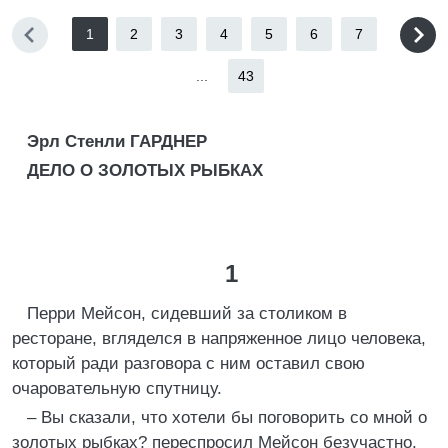
1
2
3
4
5
6
7
...
43
Эрл Стенли ГАРДНЕР
ДЕЛО О ЗОЛОТЫХ РЫБКАХ
1
Перри Мейсон, сидевший за столиком в
ресторане, вгляделся в напряженное лицо человека,
который ради разговора с ним оставил свою
очаровательную спутницу.
– Вы сказали, что хотели бы поговорить со мной о
золотых рыбках? переспросил Мейсон безучастно,