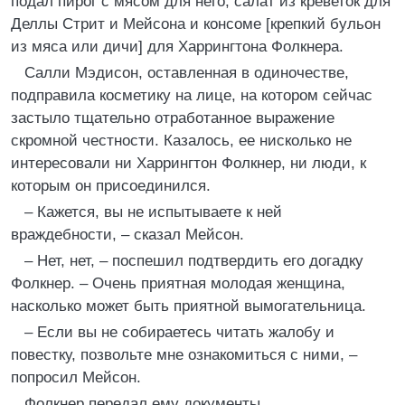
подал пирог с мясом для него, салат из креветок для
Деллы Стрит и Мейсона и консоме [крепкий бульон
из мяса или дичи] для Харрингтона Фолкнера.
Салли Мэдисон, оставленная в одиночестве,
подправила косметику на лице, на котором сейчас
застыло тщательно отработанное выражение
скромной честности. Казалось, ее нисколько не
интересовали ни Харрингтон Фолкнер, ни люди, к
которым он присоединился.
– Кажется, вы не испытываете к ней
враждебности, – сказал Мейсон.
– Нет, нет, – поспешил подтвердить его догадку
Фолкнер. – Очень приятная молодая женщина,
насколько может быть приятной вымогательница.
– Если вы не собираетесь читать жалобу и
повестку, позвольте мне ознакомиться с ними, –
попросил Мейсон.
Фолкнер передал ему документы.