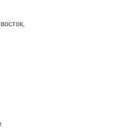
восток,
е