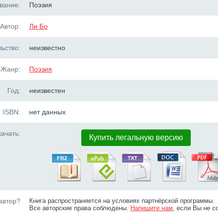
вание:
Поэзия
Автор:
Ли Бо
ьство:
неизвестно
Жанр:
Поэзия
Год:
неизвестен
ISBN:
нет данных
ачать:
Купить легальную версию
автор?
Книга распространяется на условиях партнёрской программы.
Все авторские права соблюдены.
Напишите нам
, если Вы не с