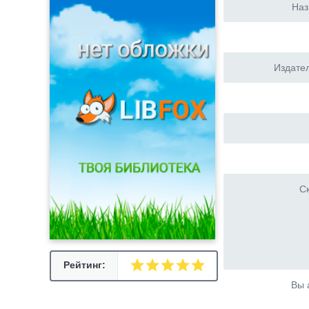
Наз
Издател
Ск
Рейтинг:
Вы 