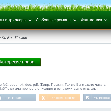
вы и триллеры
Любовные романы
Фантастика
 Ли Бо - Поэзия
Авторские права
 fb2, epub, txt, doc, pdf. Жанр: Поэзия. Так же Вы можете читать
ЛибФокс) или прочесть описание и ознакомиться с отзывами.
В Instagram
В Одноклассниках
Мы Вконтак