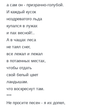
а сам он - призрачно-голубой.
И каждый кусок
ноздреватого льда
купался в лужах
и пах весной!..
А в чащах леса
не таял снег,
все лежал и лежал
в потаенных местах,
чтобы отдать
свой белый цвет
ландышам.
что воскреснут там.
***
Не просите песен - я их допел,