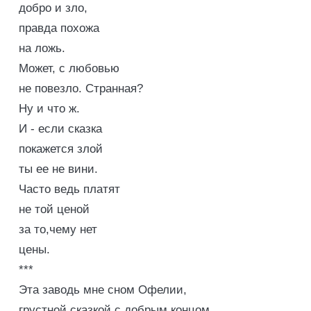
добро и зло,
правда похожа
на ложь.
Может, с любовью
не повезло. Странная?
Ну и что ж.
И - если сказка
покажется злой
ты ее не вини.
Часто ведь платят
не той ценой
за то,чему нет
цены.
***
Эта заводь мне сном Офелии,
грустной сказкой с добрым концом.