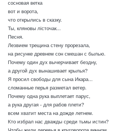
сосновая ветка
вот и ворота,
что открылись в сказку.
Ты, кляновы лiсточак...
Песня.
Лезвием трещина стену прорезала,
на рисунке древнем сон смешан с былью.
Почему один дух вычерчивает бездну,
а другой дух вынашивает крылья?
Я просил свободы для сына Икара...
сломанные перья разметал ветер.
Почему одна рука выплетает парус,
а рука другая - для рабов плети?
всем хватит места на дожде летнем.
Кто избрал нас дважды среди тьмы истин?
Чтобы жили деревья в круговороте вечном,