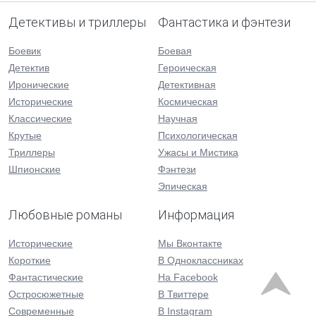
Детективы и триллеры
Фантастика и фэнтези
Боевик
Боевая
Детектив
Героическая
Иронические
Детективная
Исторические
Космическая
Классические
Научная
Крутые
Психологическая
Триллеры
Ужасы и Мистика
Шпионские
Фэнтези
Эпическая
Любовные романы
Информация
Исторические
Мы Вконтакте
Короткие
В Одноклассниках
Фантастические
На Facebook
Остросюжетные
В Твиттере
Современные
В Instagram