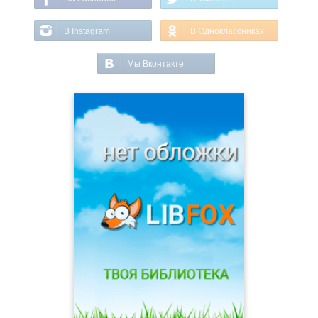
В Instagram
В Одноклассниках
Мы Вконтакте