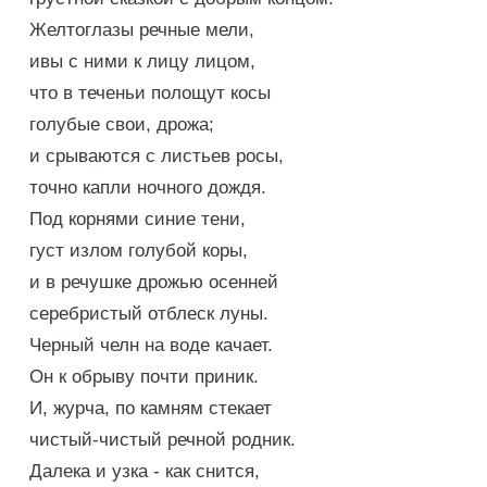
Желтоглазы речные мели,
ивы с ними к лицу лицом,
что в теченьи полощут косы
голубые свои, дрожа;
и срываются с листьев росы,
точно капли ночного дождя.
Под корнями синие тени,
густ излом голубой коры,
и в речушке дрожью осенней
серебристый отблеск луны.
Черный челн на воде качает.
Он к обрыву почти приник.
И, журча, по камням стекает
чистый-чистый речной родник.
Далека и узка - как снится,