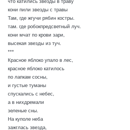
что катились звезды в траву
кони пили звезды с травы
Там, где жгучи рябин костры.
там. где робокпредсветный луч.
кони мчат по крови зари,
высекая звезды из туч.
***
Красное яблоко упало в лес,
красное яблоко катилось
по лапкам сосны,
и густые туманы
спускались с небес,
а в нихдремали
зеленые сны.
На куполе неба
зажглась звезда,