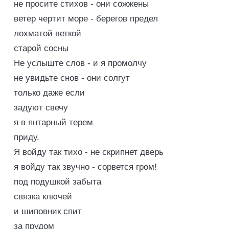
не просите стихов - они сожжены
ветер чертит море - берегов предел
лохматой веткой
старой сосны
Не услыште слов - и я промолчу
не увидьте снов - они солгут
только даже если
задуют свечу
я в янтарный терем
приду.
Я войду так тихо - не скрипнет дверь
я войду так звучно - сорвется гром!
под подушкой забыта
связка ключей
и шиповник спит
за прудом