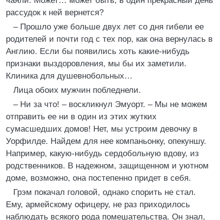
чаяли. Может… может быть, в один прекрасный день
рассудок к ней вернется?
– Прошло уже больше двух лет со дня гибели ее
родителей и почти год с тех пор, как она вернулась в
Англию. Если бы появились хоть какие-нибудь
признаки выздоровления, мы бы их заметили.
Клиника для душевнобольных…
Лица обоих мужчин побледнели.
– Ни за что! – воскликнул Эмуорт. – Мы не можем
отправить ее ни в один из этих жутких
сумасшедших домов! Нет, мы устроим девочку в
Уорфилде. Найдем для нее компаньонку, опекуншу.
Например, какую-нибудь сердобольную вдову, из
родственников. В надежном, защищенном и уютном
доме, возможно, она постепенно придет в себя.
Грэм покачал головой, однако спорить не стал.
Ему, армейскому офицеру, не раз приходилось
наблюдать всякого рода помешательства. Он знал,