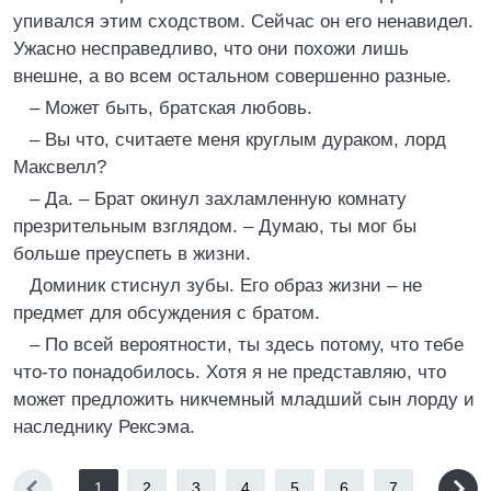
упивался этим сходством. Сейчас он его ненавидел.
Ужасно несправедливо, что они похожи лишь
внешне, а во всем остальном совершенно разные.
– Может быть, братская любовь.
– Вы что, считаете меня круглым дураком, лорд
Максвелл?
– Да. – Брат окинул захламленную комнату
презрительным взглядом. – Думаю, ты мог бы
больше преуспеть в жизни.
Доминик стиснул зубы. Его образ жизни – не
предмет для обсуждения с братом.
– По всей вероятности, ты здесь потому, что тебе
что-то понадобилось. Хотя я не представляю, что
может предложить никчемный младший сын лорду и
наследнику Рексэма.
1
2
3
4
5
6
7