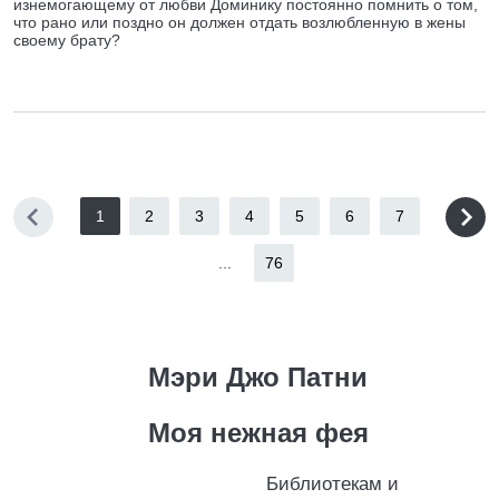
изнемогающему от любви Доминику постоянно помнить о том,
что рано или поздно он должен отдать возлюбленную в жены
своему брату?
1
2
3
4
5
6
7
...
76
Мэри Джо Патни
Моя нежная фея
Библиотекам и