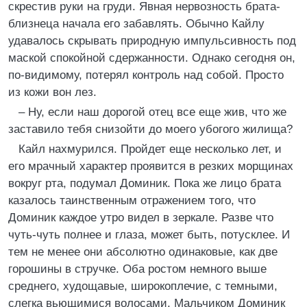
скрестив руки на груди. Явная нервозность брата-
близнеца начала его забавлять. Обычно Кайлу
удавалось скрывать природную импульсивность под
маской спокойной сдержанности. Однако сегодня он,
по-видимому, потерял контроль над собой. Просто
из кожи вон лез.
– Ну, если наш дорогой отец все еще жив, что же
заставило тебя снизойти до моего убогого жилища?
Кайл нахмурился. Пройдет еще несколько лет, и
его мрачный характер проявится в резких морщинах
вокруг рта, подумал Доминик. Пока же лицо брата
казалось таинственным отражением того, что
Доминик каждое утро видел в зеркале. Разве что
чуть-чуть полнее и глаза, может быть, потусклее. И
тем не менее они абсолютно одинаковые, как две
горошины в стручке. Оба ростом немного выше
среднего, худощавые, широкоплечие, с темными,
слегка вьющимися волосами. Мальчиком Доминик