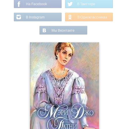
На Facebook
В Твиттере
В Instagram
В Одноклассниках
Мы Вконтакте