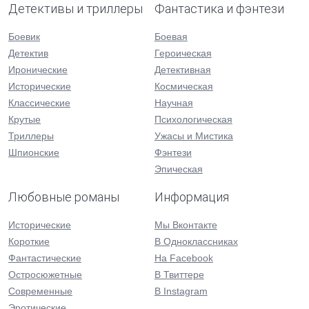
Детективы и триллеры
Фантастика и фэнтези
Боевик
Боевая
Детектив
Героическая
Иронические
Детективная
Исторические
Космическая
Классические
Научная
Крутые
Психологическая
Триллеры
Ужасы и Мистика
Шпионские
Фэнтези
Эпическая
Любовные романы
Информация
Исторические
Мы Вконтакте
Короткие
В Одноклассниках
Фантастические
На Facebook
Остросюжетные
В Твиттере
Современные
В Instagram
Эротические