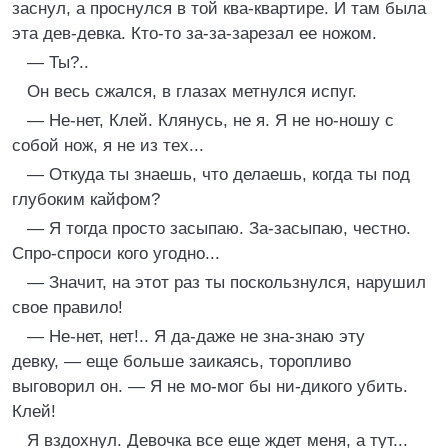
заснул, а проснулся в той ква-квартире. И там была
эта дев-девка. Кто-то за-за-зарезал ее ножом.
— Ты?..
Он весь сжался, в глазах метнулся испуг.
— Не-нет, Клей. Клянусь, не я. Я не но-ношу с
собой нож, я не из тех...
— Откуда ты знаешь, что делаешь, когда ты под
глубоким кайфом?
— Я тогда просто засыпаю. За-засыпаю, честно.
Спро-спроси кого угодно...
— Значит, на этот раз ты поскользнулся, нарушил
свое правило!
— Не-нет, нет!.. Я да-даже не зна-знаю эту
девку, — еще больше заикаясь, торопливо
выговорил он. — Я не мо-мог бы ни-дикого убить.
Клей!
Я вздохнул. Девочка все еще ждет меня, а тут...