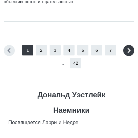
объективностью и тщательностью.
1
2
3
4
5
6
7
...
42
Дональд Уэстлейк
Наемники
Посвящается Ларри и Недре