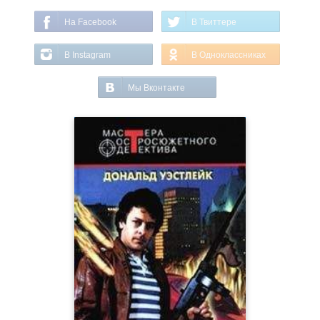
На Facebook
В Твиттере
В Instagram
В Одноклассниках
Мы Вконтакте