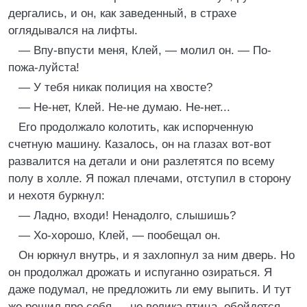
дергались, и он, как заведенный, в страхе
оглядывался на лифты.
— Впу-впусти меня, Клей, — молил он. — По-
пожа-луйста!
— У тебя никак полиция на хвосте?
— Не-нет, Клей. Не-не думаю. Не-нет...
Его продолжало колотить, как испорченную
счетную машину. Казалось, он на глазах вот-вот
развалится на детали и они разлетятся по всему
полу в холле. Я пожал плечами, отступил в сторону
и нехотя буркнул:
— Ладно, входи! Ненадолго, слышишь?
— Хо-хорошо, Клей, — пообещал он.
Он юркнул внутрь, и я захлопнул за ним дверь. Но
он продолжал дрожать и испуганно озираться. Я
даже подумал, не предложить ли ему выпить. И тут
же решил про себя — не велика птица, обойдется.