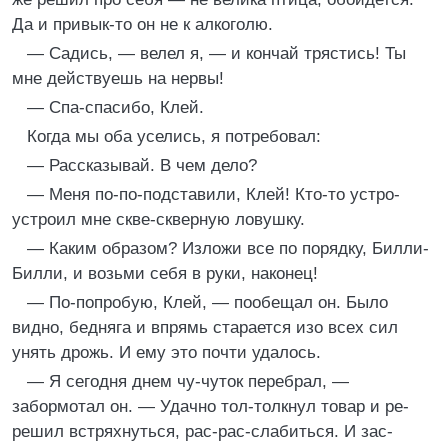
Да и привык-то он не к алкоголю.
— Садись, — велел я, — и кончай трястись! Ты
мне действуешь на нервы!
— Спа-спасибо, Клей.
Когда мы оба уселись, я потребовал:
— Рассказывай. В чем дело?
— Меня по-по-подставили, Клей! Кто-то устро-
устроил мне скве-скверную ловушку.
— Каким образом? Изложи все по порядку, Билли-
Билли, и возьми себя в руки, наконец!
— По-попробую, Клей, — пообещал он. Было
видно, бедняга и впрямь старается изо всех сил
унять дрожь. И ему это почти удалось.
— Я сегодня днем чу-чуток перебрал, —
забормотал он. — Удачно тол-толкнул товар и ре-
решил встряхнуться, рас-рас-слабиться. И зас-