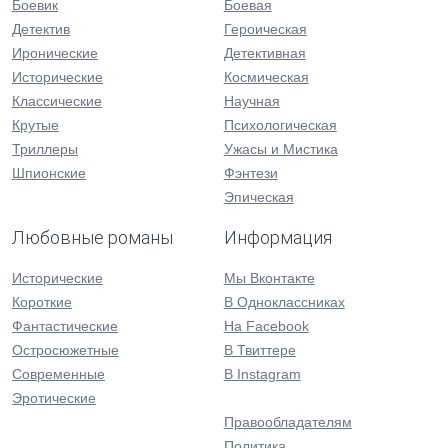
Боевик
Боевая
Детектив
Героическая
Иронические
Детективная
Исторические
Космическая
Классические
Научная
Крутые
Психологическая
Триллеры
Ужасы и Мистика
Шпионские
Фэнтези
Эпическая
Любовные романы
Информация
Исторические
Мы Вконтакте
Короткие
В Одноклассниках
Фантастические
На Facebook
Остросюжетные
В Твиттере
Современные
В Instagram
Эротические
Правообладателям
Политика