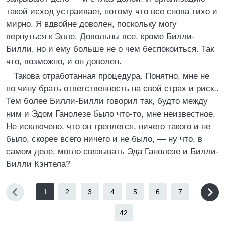
такой исход устраивает, потому что все снова тихо и
мирно. Я вдвойне доволен, поскольку могу
вернуться к Элле. Довольны все, кроме Билли-
Билли, но и ему больше не о чем беспокоиться. Так
что, возможно, и он доволен.
Такова отработанная процедура. Понятно, мне не
по чину брать ответственность на свой страх и риск..
Тем более Билли-Билли говорил так, будто между
ним и Эдом Ганолезе было что-то, мне неизвестное.
Не исключено, что он треплется, ничего такого и не
было, скорее всего ничего и не было, — ну что, в
самом деле, могло связывать Эда Ганолезе и Билли-
Билли Кэнтела?
1
2
3
4
5
6
7
...
42