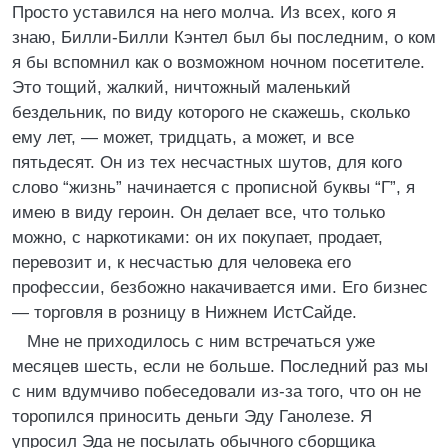
Просто уставился на него молча. Из всех, кого я
знаю, Билли-Билли Кэнтел был бы последним, о ком
я бы вспомнил как о возможном ночном посетителе.
Это тощий, жалкий, ничтожный маленький
бездельник, по виду которого не скажешь, сколько
ему лет, — может, тридцать, а может, и все
пятьдесят. Он из тех несчастных шутов, для кого
слово “жизнь” начинается с прописной буквы “Г”, я
имею в виду героин. Он делает все, что только
можно, с наркотиками: он их покупает, продает,
перевозит и, к несчастью для человека его
профессии, безбожно накачивается ими. Его бизнес
— торговля в розницу в Нижнем ИстСайде.
Мне не приходилось с ним встречаться уже
месяцев шесть, если не больше. Последний раз мы
с ним вдумчиво побеседовали из-за того, что он не
торопился приносить деньги Эду Ганолезе. Я
упросил Эда не посылать обычного сборщика