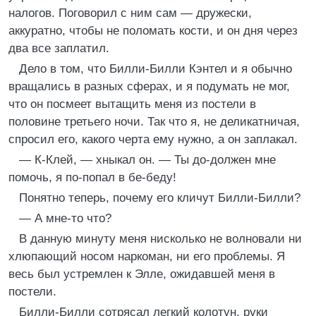
налогов. Поговорил с ним сам — дружески,
аккуратно, чтобы не поломать кости, и он дня через
два все заплатил.
Дело в том, что Билли-Билли Кэнтел и я обычно
вращались в разных сферах, и я подумать не мог,
что он посмеет вытащить меня из постели в
половине третьего ночи. Так что я, не деликатничая,
спросил его, какого черта ему нужно, а он заплакал.
— К-Клей, — хныкал он. — Ты до-должен мне
помочь, я по-попал в бе-беду!
Понятно теперь, почему его кличут Билли-Билли?
— А мне-то что?
В данную минуту меня нисколько не волновали ни
хлюпающий носом наркоман, ни его проблемы. Я
весь был устремлен к Элле, ожидавшей меня в
постели.
Билли-Билли сотрясал легкий колотун, руки