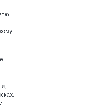
свою
акому
ые
ли,
исках,
и