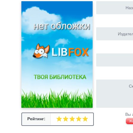
Наз
Издател
Ск
Вы 
Рейтинг:
Ж