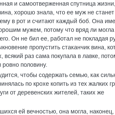
нная и самоотверженная спутница жизни
ина, хорошо знала, что ее муж не станет
 ему в рот и считают каждый боб. Она им
хорошим мужем, потому что вряд ли могла
го. Он не бил ее, работал не покладая ру
ыкновение пропустить стаканчик вина, к
х, всякий раз сама покупала в лавке, пото
и ровно половину.
удится, чтобы содержать семью, как силь
принялась по крохе копить из тех жалких г
уги от деревенских жителей, таких же
вшихся ей вечностью, она могла, наконец,