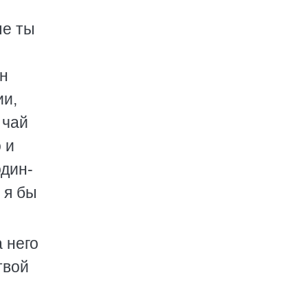
ые ты
он
ии,
 чай
 и
один-
 я бы
 него
твой