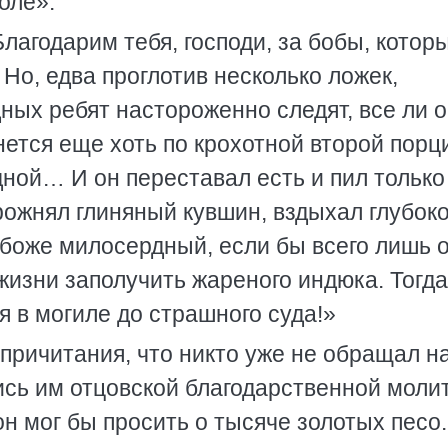
оле».
лагодарим тебя, господи, за бобы, котор
Но, едва проглотив несколько ложек,
дных ребят настороженно следят, все ли 
анется еще хоть по крохотной второй порц
дной… И он переставал есть и пил только
рожнял глиняный кувшин, вздыхал глубоко
 боже милосердный, если бы всего лишь 
изни заполучить жареного индюка. Тогда
 в могиле до страшного суда!»
причитания, что никто уже не обращал на
ись им отцовской благодарственной моли
он мог бы просить о тысяче золотых песо.