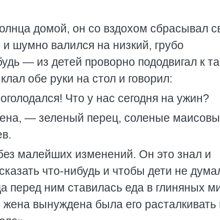
олнца домой, он со вздохом сбрасывал 
 и шумно валился на низкий, грубо
будь — из детей проворно пододвигал к т
клал обе руки на стол и говорил:
роголодался! Что у нас сегодня на ужин?
ена, — зеленый перец, соленые маисов
в.
 без малейших изменений. Он это знал и
сказать что-нибудь и чтобы дети не дума
да перед ним ставилась еда в глиняных м
 и жена вынуждена была его расталкивать 