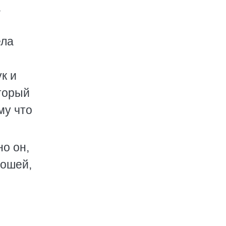
,
ела
к и
оторый
му что
но он,
рошей,