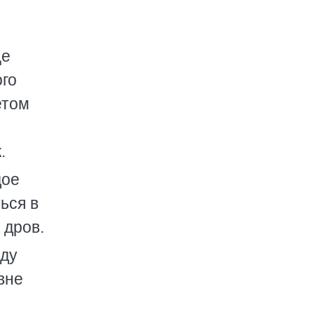
це
ого
етом
.
дое
ься в
 дров.
оду
вне