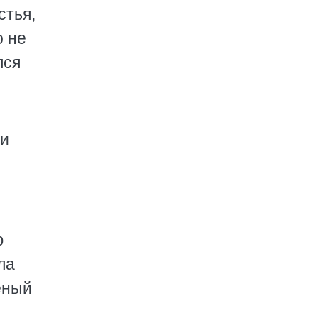
стья,
о не
лся
 и
ю
ла
еный