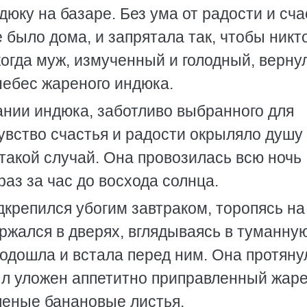
юку на базаре. Без ума от радости и сча
е было дома, и запрятала так, чтобы никт
когда муж, измученный и голодный, верну
 небес жареного индюка.
ании индюка, заботливо выбранного для
увство счастья и радости окрыляло душу
 такой случай. Она провозилась всю ночь
раз за час до восхода солнца.
дкрепился убогим завтраком, торопясь на
ержался в дверях, вглядываясь в туманну
одошла и встала перед ним. Она протяну
был уложен аппетитно приправленный жар
леные банановые листья.