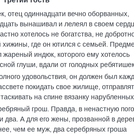
к, отец одиннадцати вечно оборванных,
адцать вынашивал и лелеял в своем серд
астно хотелось не богатства, не добротн
 хижины, где он ютился с семьей. Предм
 жареный индюк, которого ему хотелось
сной глуши, вдали от голодных ребятишек
полного удовольствия, он должен был каж
 рассвете покидать свое жилище, отправлят
таскивать на спине вязанку нарубленных
ребряный грош. Правда, в ненастную пог
и два. А для его жены, прозванной в дере
нее, чем ее муж, два серебряных гроша