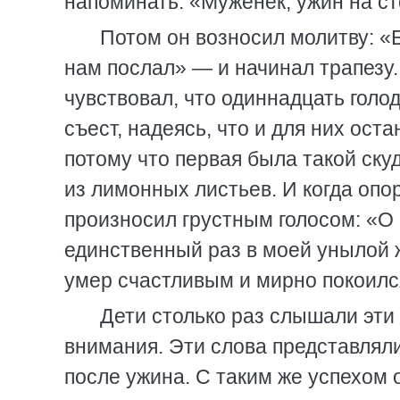
напоминать: «Муженек, ужин на ст
Потом он возносил молитву: «Б
нам послал» — и начинал трапезу. 
чувствовал, что одиннадцать голо
съест, надеясь, что и для них ост
потому что первая была такой ску
из лимонных листьев. И когда опо
произносил грустным голосом: «О
единственный раз в моей унылой ж
умер счастливым и мирно покоился
Дети столько раз слышали эти 
внимания. Эти слова представлял
после ужина. С таким же успехом 