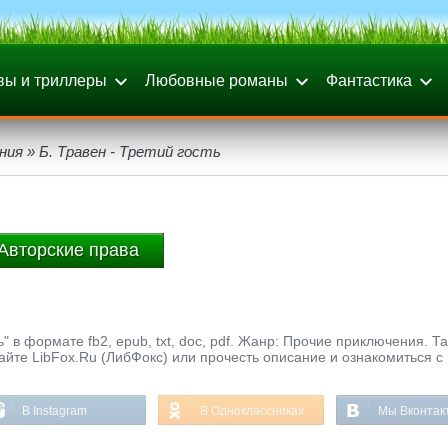
вы и триллеры
Любовные романы
Фантастика
ния
» Б. Травен - Третий гость
Авторские права
" в формате fb2, epub, txt, doc, pdf. Жанр: Прочие приключения. Т
айте LibFox.Ru (ЛибФокс) или прочесть описание и ознакомиться с
В Instagram
В Одноклассниках
Мы Вконтак