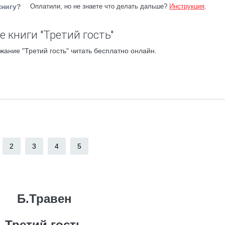
книгу?
Оплатили, но не знаете что делать дальше?
Инструкция
.
 книги "Третий гость"
жание "Третий гость" читать бесплатно онлайн.
2
3
4
5
Б.Травен
Третий гость