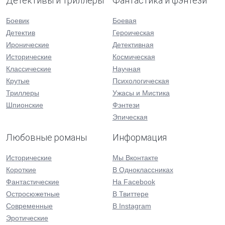
Детективы и триллеры
Фантастика и фэнтези
Боевик
Боевая
Детектив
Героическая
Иронические
Детективная
Исторические
Космическая
Классические
Научная
Крутые
Психологическая
Триллеры
Ужасы и Мистика
Шпионские
Фэнтези
Эпическая
Любовные романы
Информация
Исторические
Мы Вконтакте
Короткие
В Одноклассниках
Фантастические
На Facebook
Остросюжетные
В Твиттере
Современные
В Instagram
Эротические