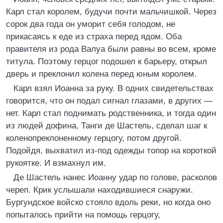
Карл стал королем, будучи почти мальчишкой. Через
сорок два года он уморит себя голодом, не
прикасаясь к еде из страха перед ядом. Оба
правителя из рода Валуа были равны во всем, кроме
титула. Поэтому герцог подошел к барьеру, открыл
дверь и преклонил колена перед юным королем.
Карл взял Иоанна за руку. В одних свидетельствах
говорится, что он подал сигнал глазами, в других —
нет. Карл стал поднимать родственника, и тогда один
из людей дофина, Танги де Шастель, сделал шаг к
коленопреклоненному герцогу, потом другой.
Подойдя, выхватил из-под одежды топор на короткой
рукоятке. И взмахнул им.
Де Шастель нанес Иоанну удар по голове, расколов
череп. Крик услышали находившиеся снаружи.
Бургундское войско стояло вдоль реки, но когда оно
попыталось прийти на помощь герцогу,