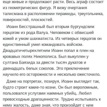
еще живые и продолжают расти. Весь аграф состоит
из геометрических фигур. Я вижу очертания
талисмана в расположении пирамиды, треугольника,
поверхностей, плоскостей.
Иоанн Бесстрашный был вторым бургундским
герцогом из рода Валуа. Человеком с обвисшей
кожей и умом шахматиста. Из четверых герцогов он
единственный умел командовать войском.
Двадцатичетырехлетним Иоанн попал в плен на
кровавых полях Никополиса. Был выкуплен у
султана Баязида за двести тысяч дукатов и
двенадцать белых соколов. Это приключение
научило его осторожности и несколько ожесточило.
Даже на портретах, позируя, Иоанн выглядит так,
будто строит какие-то козни. Он был вероломным,
пользовался услугами наемных убийц. Любил
превосходные драгоценности. Трудно испытывать к
нему жалость, даже зная, что произойдет с ним