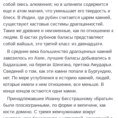
собой окись алюминия; но в шпинели содержится
еще и атом магния, что уменьшает его твердость и
блеск. В Индии, где рубин считается царем камней,
существуют кастовые системы драгоценностей.
Такие же древние и неизменные, как по отношению к
людям. В кастах рубинов баласы представляют
собой вайшья, это третий класс из двенадцати.
В средние века большинство драгоценных камней
завозилось из Азии, лучшие баласы добывались в
Бадахшане, на берегах Шингана, притока Амударьи.
Сведений о том, как эти камни попали в Бургундию,
нет. По мере углубления в историю камней, людей,
которые имели к ним отношение, все меньше. В
конце концов остаются одни камни.
Принадлежавшие Иоанну Бесстрашному «Братья»
были плоскогранными, по форме и величине, как
кости домино. С тремя жемчужинами вокруг