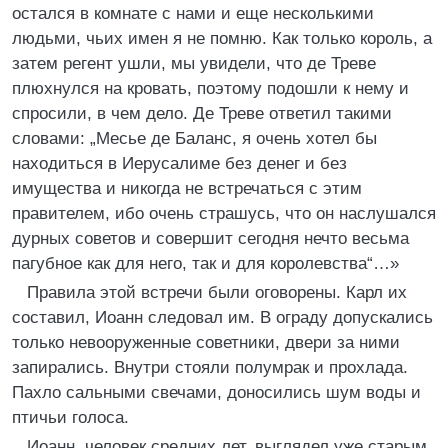
остался в комнате с нами и еще несколькими
людьми, чьих имен я не помню. Как только король, а
затем регент ушли, мы увидели, что де Треве
плюхнулся на кровать, поэтому подошли к нему и
спросили, в чем дело. Де Треве ответил такими
словами: „Месье де Баланс, я очень хотел бы
находиться в Иерусалиме без денег и без
имущества и никогда не встречаться с этим
правителем, ибо очень страшусь, что он наслушался
дурных советов и совершит сегодня нечто весьма
пагубное как для него, так и для королевства“…»
Правила этой встречи были оговорены. Карл их
составил, Иоанн следовал им. В ограду допускались
только невооруженные советники, двери за ними
запирались. Внутри стояли полумрак и прохлада.
Пахло сальными свечами, доносились шум воды и
птичьи голоса.
Иоанн, человек средних лет, выглядел уже старым.