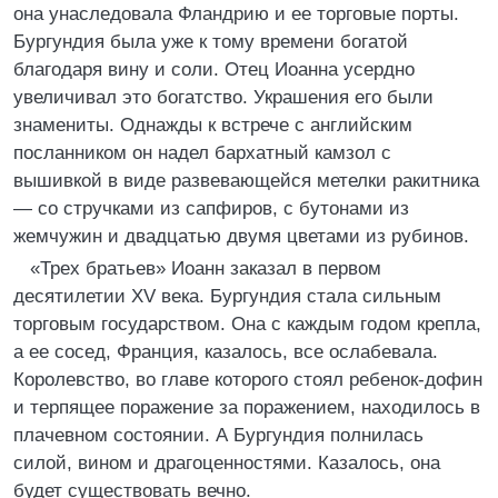
она унаследовала Фландрию и ее торговые порты.
Бургундия была уже к тому времени богатой
благодаря вину и соли. Отец Иоанна усердно
увеличивал это богатство. Украшения его были
знамениты. Однажды к встрече с английским
посланником он надел бархатный камзол с
вышивкой в виде развевающейся метелки ракитника
— со стручками из сапфиров, с бутонами из
жемчужин и двадцатью двумя цветами из рубинов.
«Трех братьев» Иоанн заказал в первом
десятилетии XV века. Бургундия стала сильным
торговым государством. Она с каждым годом крепла,
а ее сосед, Франция, казалось, все ослабевала.
Королевство, во главе которого стоял ребенок-дофин
и терпящее поражение за поражением, находилось в
плачевном состоянии. А Бургундия полнилась
силой, вином и драгоценностями. Казалось, она
будет существовать вечно.