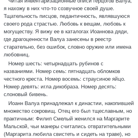
Читая инвентаризационные описи герцогов Валуа,
я нахожу в них что-то созвучное своей душе.
Тщательность писцов, педантичность, являвшуюся
своего рода страстью. Любовь к вещам, любовь к
могуществу. Я вижу ее в каталогах Иоаннова дяди,
где драгоценности Валуа занесены в реестр
старательно, без ошибок, словно оружие или имена
любовниц.
Номер шесть: четырнадцать рубинов с
названиями. Номер семь: пятнадцать обломков
честного креста. Номер восемь: страусиное яйцо.
Номер девять: игла дикобраза. Номер десять:
слоновый бивень.
Иоанн Валуа принадлежал к династии, накопившей
множество сокровищ. Отец его был тщеславным, но
практичным: Филип Смелый женился на Маргарите
Мальской, чьи манеры считались отвратительными
(Маргарита любила свистеть и сидеть на траве), но