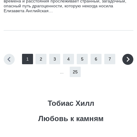
времена и расстояния прослеживает странный, загадочный,
опасный путь драгоценности, которую некогда носила
Елизавета Английская…
1
2
3
4
5
6
7
...
25
Тобиас Хилл
Любовь к камням