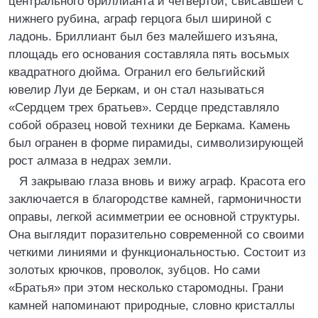
центрального бриллианта и четвертой, свисавшей с
нижнего рубина, аграф герцога был шириной с
ладонь. Бриллиант был без малейшего изъяна,
площадь его основания составляла пять восьмых
квадратного дюйма. Огранил его бельгийский
ювелир Луи де Беркам, и он стал называться
«Сердцем трех братьев». Сердце представляло
собой образец новой техники де Беркама. Камень
был огранен в форме пирамиды, символизирующей
рост алмаза в недрах земли.
Я закрываю глаза вновь и вижу аграф. Красота его
заключается в благородстве камней, гармоничности
оправы, легкой асимметрии ее основной структуры.
Она выглядит поразительно современной со своими
четкими линиями и функциональностью. Состоит из
золотых крючков, проволок, зубцов. Но сами
«Братья» при этом несколько старомодны. Грани
камней напоминают природные, словно кристаллы