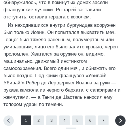
обнаружилось, что в покинутых домах засели
французские лучники. Рыцарей заставили
отступить, оставив герцога с королем.
Из находившихся внутри бургундцев вооружен
был только Иоанн. Он попытался выхватить меч.
Герцог был тяжело раненным, полумертвым или
умирающим; лицо его было залито кровью, череп
проломлен. Хватался за оружие он, видимо,
машинально, движимый инстинктом
самосохранения. Всего один меч, и обнажать его
было поздно. Под крики французов «Убивай!
Убивай!» Робер де Лер держал Иоанна за руки —
рукава камзола из черного бархата, с сапфирами и
жемчугами, — а Танги де Шастель наносил ему
топором удары по темени.
1
2
3
4
5
6
7