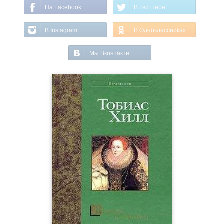
На Facebook
В Твиттере
В Instagram
В Одноклассниках
Мы Вконтакте