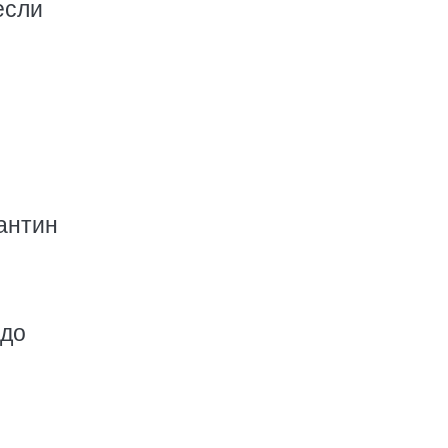
если
антин
 до