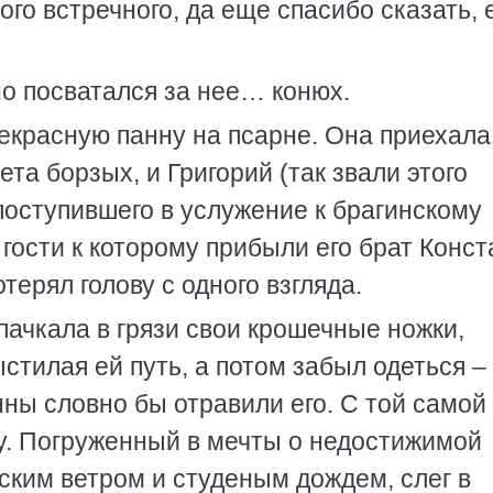
ого встречного, да еще спасибо сказать, 
о посватался за нее… конюх.
екрасную панну на псарне. Она приехала
та борзых, и Григорий (так звали этого
 поступившего в услужение к брагинскому
гости к которому прибыли его брат Конст
терял голову с одного взгляда.
пачкала в грязи свои крошечные ножки,
ыстилая ей путь, а потом забыл одеться –
ны словно бы отравили его. С той самой
ну. Погруженный в мечты о недостижимой
ьским ветром и студеным дождем, слег в