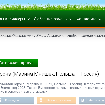
вы и триллеры
Любовные романы
Фантастика
рический детектив
» Елена Арсеньева - Недостижимая корона
Авторские права
орона (Марина Мнишек, Польша – Россия)
стижимая корона (Марина Мнишек, Польша – Россия)" в формате fb2
во Эксмо, год 2008. Так же Вы можете читать ознакомительный отрыв
ние и ознакомиться с отзывами.
В Instagram
В Одноклассниках
Мы Вконтак