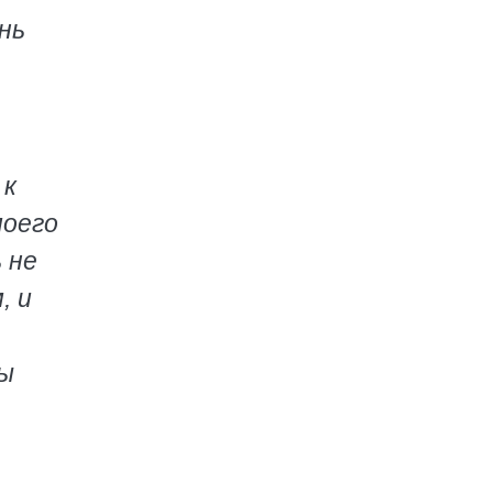
нь
 к
моего
 не
, и
бы