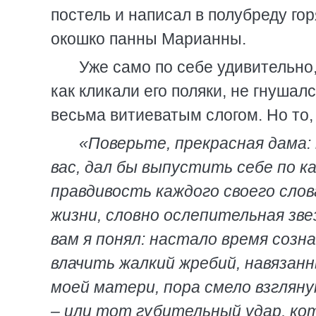
постель и написал в полубреду го
окошко панны Марианны.
Уже само по себе удивительно,
как кликали его поляки, не гнушал
весьма витиеватым слогом. Но то, 
«Поверьте, прекрасная дама
вас, дал бы выпустить себе по к
правдивость каждого своего слов
жизни, словно ослепительная зве
вам я понял: настало время созн
влачить жалкий жребий, навязан
моей матери, пора смело взгляну
– или тот губительный удар, ко