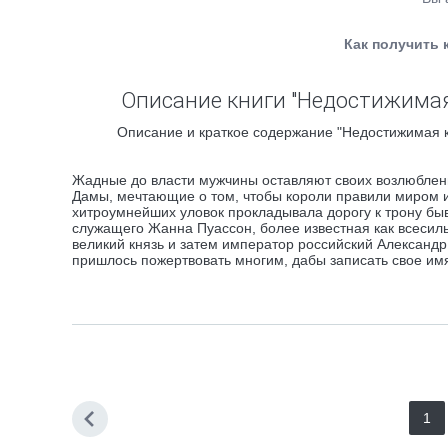
Как получить 
Описание книги "Недостижимая
Описание и краткое содержание "Недостижимая к
Жадные до власти мужчины оставляют своих возлюблен
Дамы, мечтающие о том, чтобы короли правили миром из
хитроумнейших уловок прокладывала дорогу к трону бы
служащего Жанна Пуассон, более известная как всесиль
великий князь и затем император российский Александр
пришлось пожертвовать многим, дабы записать свое им
1