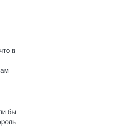
что в
сам
ли бы
ороль