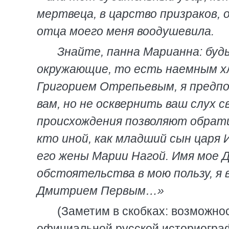
мертвеца, в царство призраков, 
отца моего меня воодушевила.
Знайте, панна Марианна: буд
окружающие, то есть наемным х
Григорием Отрепьевым, я предпо
вам, но не осквернить ваш слух
происхождения позволяют обратит
кто иной, как младший сын царя 
его жены Марии Нагой. Имя мое 
обстоятельства в мою пользу, я 
Дмитрием Первым…»
(Заметим в скобках: возможнос
официальной русской историогра