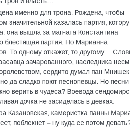
ть трон и власть…
ждена именно для трона. Рождена, чтобы
ом значительной казалась партия, котор
а: она вышла за магната Константина
то блестящая партия. Но Марианна
в. То одному откажет, то другому… Слов
красавца зачарованного, наследника нес
королевством, сердито думал пан Мнишек
но да сладко поют песнопевцы. Но песни
ожно верить в чудеса? Воевода сендомирс
ливая дочка не засиделась в девках.
ра Казановская, камеристка панны Мари
ет, поблекнет – ну куда ее потом девать