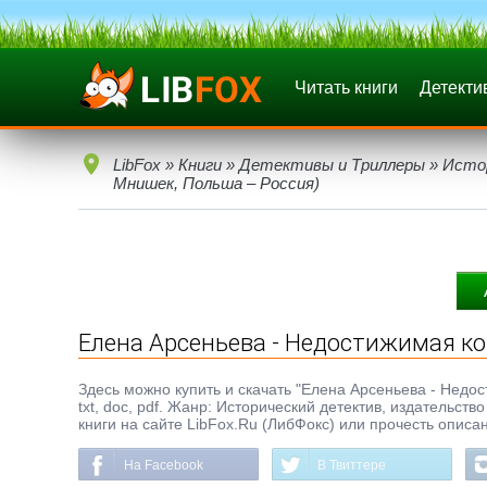
Читать книги
Детекти
LibFox
»
Книги
»
Детективы и Триллеры
»
Исто
Мнишек, Польша – Россия)
Елена Арсеньева - Недостижимая к
Здесь можно купить и скачать "Елена Арсеньева - Недо
txt, doc, pdf. Жанр: Исторический детектив, издательст
книги на сайте LibFox.Ru (ЛибФокс) или прочесть описа
На Facebook
В Твиттере