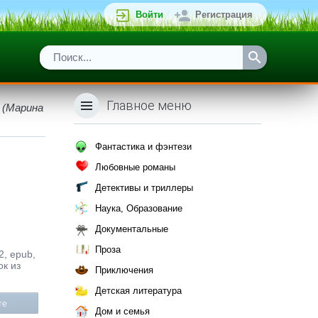
Войти
Регистрация
Главное меню
 (Марина
Фантастика и фэнтези
Любовные романы
Детективы и триллеры
Наука, Образование
Документальные
Проза
, epub,
ок из
Приключения
Детская литература
те
Дом и семья