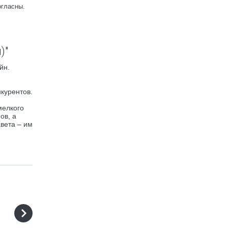
огласны.
)"
йн.
курентов.
мелкого
ов, а
вета – им