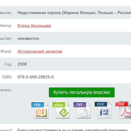
вание:
Недостижимая корона (Марина Мнишек, Польша – Россия
Автор:
Елена Арсеньева
ьство:
неизвестно
Жанр:
Исторический детектив
Год:
2008
ISBN:
978-5-699-28825-0
ачать:
Купить легальную версию
автор?
Книга распространяется на условиях партнёрской программы.