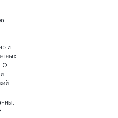
ую
но и
метных
. О
 и
кий
анны.
?