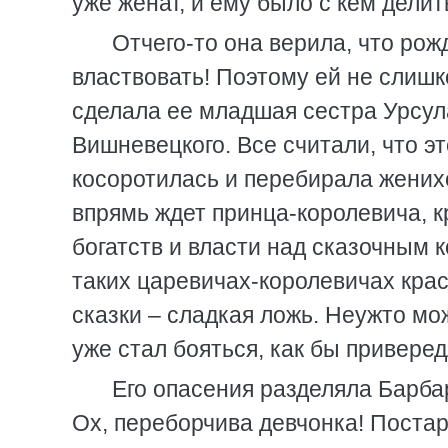
уже женат, и ему было с кем дели
Отчего-то она верила, что ро
властвовать! Поэтому ей не слишк
сделала ее младшая сестра Урсул
Вишневецкого. Все считали, что э
косоротилась и перебирала женихо
впрямь ждет принца-королевича, 
богатств и власти над сказочным 
таких царевичах-королевичах крас
сказки – сладкая ложь. Неужто м
уже стал бояться, как бы приверед
Его опасения разделяла Барба
Ох, переборчива девчонка! Постаре