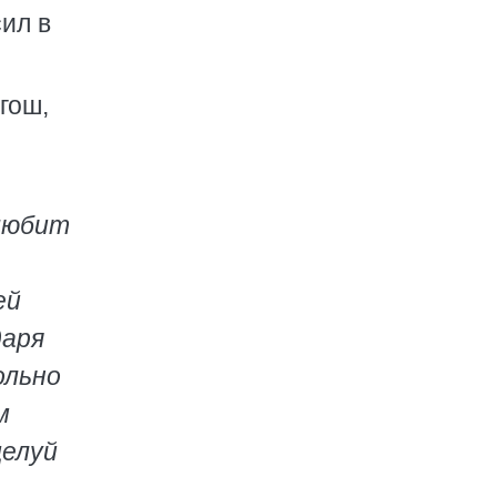
сил в
гош,
 любит
ей
даря
ольно
м
целуй