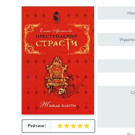
Наз
Издател
Ск
Рейтинг:
Вы 