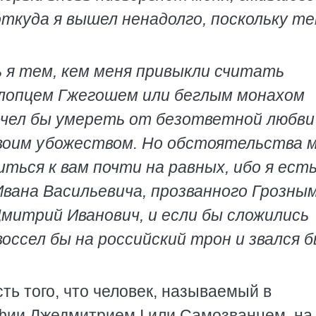
откуда я вышел ненадолго, поскольку те
ь я тем, кем меня привыкли считать
лопцем Гжегошем или беглым монахом
чел бы умереть от безответной любви
 своим убожеством. Но обстоятельства 
ься к вам почти на равных, ибо я есть
Ивана Васильевича, прозванного Грозным
Дмитрий Иванович, и если бы сложились
воссел бы на российский трон и звался 
ть того, что человек, называемый в
фии Лжедмитрием I или Самозванцем, на