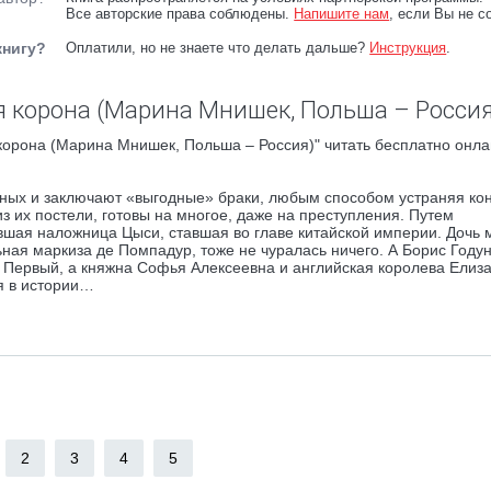
Все авторские права соблюдены.
Напишите нам
, если Вы не с
книгу?
Оплатили, но не знаете что делать дальше?
Инструкция
.
 корона (Марина Мнишек, Польша – Россия
орона (Марина Мнишек, Польша – Россия)" читать бесплатно онла
ных и заключают «выгодные» браки, любым способом устраняя кон
 их постели, готовы на многое, даже на преступления. Путем
вшая наложница Цыси, ставшая во главе китайской империи. Дочь 
ная маркиза де Помпадур, тоже не чуралась ничего. А Борис Годун
 Первый, а княжна Софья Алексеевна и английская королева Елиза
я в истории…
2
3
4
5