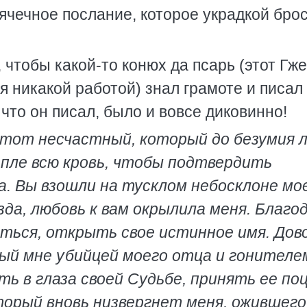
рячечное послание, которое украдкой бро
 чтобы какой-то конюх да псарь (этот Гже
ся никакой работой) знал грамоте и писал
что он писал, было и вовсе диковинно!
: тот несчастный, который до безумия
апле всю кровь, чтобы подтвердить
а. Вы взошли на тусклом небосклоне мо
зда, любовь к вам окрылила меня. Благо
аться, открыть свое истинное имя. Дов
ный мне убийцей моего отца и гонителе
ть в глаза своей Судьбе, принять ее по
торый вновь низвергнет меня, ожившего