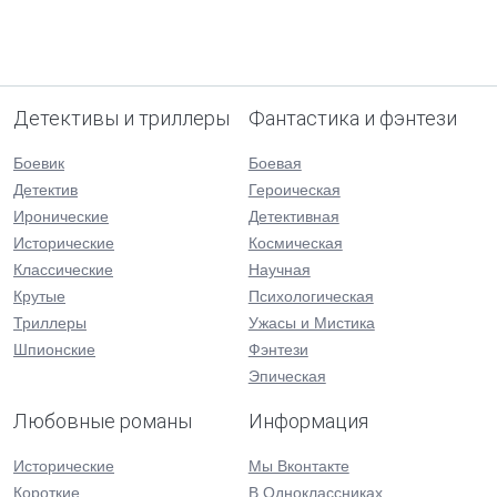
Детективы и триллеры
Фантастика и фэнтези
Боевик
Боевая
Детектив
Героическая
Иронические
Детективная
Исторические
Космическая
Классические
Научная
Крутые
Психологическая
Триллеры
Ужасы и Мистика
Шпионские
Фэнтези
Эпическая
Любовные романы
Информация
Исторические
Мы Вконтакте
Короткие
В Одноклассниках