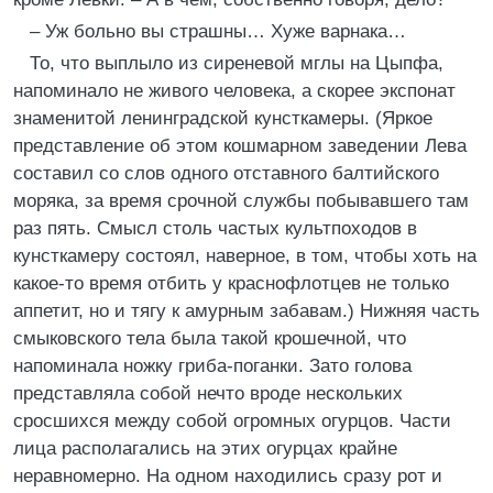
– Уж больно вы страшны… Хуже варнака…
То, что выплыло из сиреневой мглы на Цыпфа,
напоминало не живого человека, а скорее экспонат
знаменитой ленинградской кунсткамеры. (Яркое
представление об этом кошмарном заведении Лева
составил со слов одного отставного балтийского
моряка, за время срочной службы побывавшего там
раз пять. Смысл столь частых культпоходов в
кунсткамеру состоял, наверное, в том, чтобы хоть на
какое-то время отбить у краснофлотцев не только
аппетит, но и тягу к амурным забавам.) Нижняя часть
смыковского тела была такой крошечной, что
напоминала ножку гриба-поганки. Зато голова
представляла собой нечто вроде нескольких
сросшихся между собой огромных огурцов. Части
лица располагались на этих огурцах крайне
неравномерно. На одном находились сразу рот и