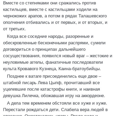
Вместе со степняками они сражались против
кастильцев, вместе с кастильцами ходили на
чернокожих арапов, а потом в рядах Талашевского
ополчения отбивались и от первых, и от вторых, и
от третьих.
Когда все соседние народы, разоренные и
обескровленные бесконечными распрями, сумели
договориться о принципах дальнейшего
сосуществования, появился новый враг – жестокие и
неуловимые аггелы, фанатичные последователи
культа Кровавого Кузнеца, Каина-братоубийцы.
Позднее к ватаге присоединились еще двое –
штабной писарь Лева Цыпф, прочитавший все
уцелевшие после катастрофы книги, и наивная
девушка Лилечка, обожавшая игру на аккордеоне.
А дела тем временем обстояли все хуже и хуже.
Перестали рождаться дети. Слабела вера людей в