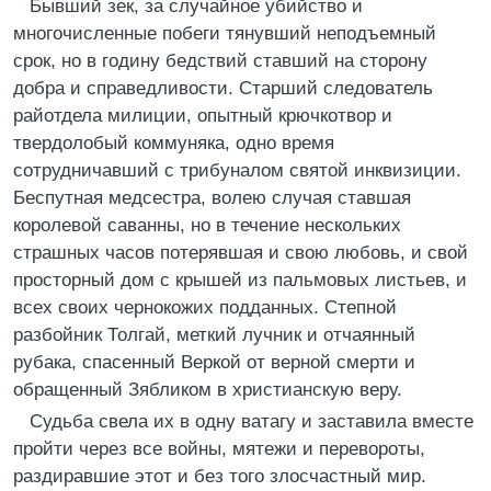
Бывший зек, за случайное убийство и
многочисленные побеги тянувший неподъемный
срок, но в годину бедствий ставший на сторону
добра и справедливости. Старший следователь
райотдела милиции, опытный крючкотвор и
твердолобый коммуняка, одно время
сотрудничавший с трибуналом святой инквизиции.
Беспутная медсестра, волею случая ставшая
королевой саванны, но в течение нескольких
страшных часов потерявшая и свою любовь, и свой
просторный дом с крышей из пальмовых листьев, и
всех своих чернокожих подданных. Степной
разбойник Толгай, меткий лучник и отчаянный
рубака, спасенный Веркой от верной смерти и
обращенный Зябликом в христианскую веру.
Судьба свела их в одну ватагу и заставила вместе
пройти через все войны, мятежи и перевороты,
раздиравшие этот и без того злосчастный мир.