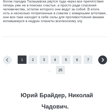
богом городка Талашевска рвутся туда через все препятствия
теперь уже не в поисках счастья, а просто ради спасения
человечества, остатки которого они ведут за собой. В итоге,
хоть и несколько потрепанные в схватке с коварными аггелами,
они все-таки находят в себе силы для противостояния веками
копившемуся в недрах планеты вселенскому злу.
1
2
3
4
5
6
7
...
25
Юрий Брайдер, Николай
Чадович.