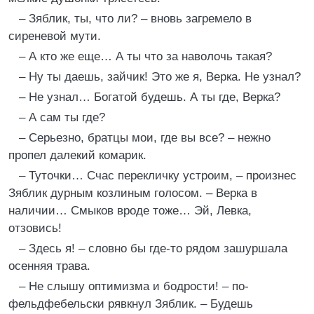
– Зяблик, ты, что ли? – вновь загремело в
сиреневой мути.
– А кто же еще… А ты что за наволочь такая?
– Ну ты даешь, зайчик! Это же я, Верка. Не узнал?
– Не узнал… Богатой будешь. А ты где, Верка?
– А сам ты где?
– Серьезно, братцы мои, где вы все? – нежно
пропел далекий комарик.
– Туточки… Счас перекличку устроим, – произнес
Зяблик дурным козлиным голосом. – Верка в
наличии… Смыков вроде тоже… Эй, Левка,
отзовись!
– Здесь я! – словно бы где-то рядом зашуршала
осенняя трава.
– Не слышу оптимизма и бодрости! – по-
фельдфебельски рявкнул Зяблик. – Будешь