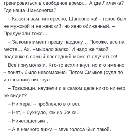
тренироваться в свободное время… А где Лилечка?
Где наша Шансонетка?
– Какая я вам, интересно, Шансонетка! – голос был
не мужской и не женский, но явно обиженный. –
Придумали тоже…
– За комплимент прошу пардону… Похоже, все на
месте… Ах, Чмыхало жалко! И надо же такой
подлянке в самый последний момент случиться!
Все приумолкли. Кто-то всхлипнул, но кто именно
– понять было невозможно. Потом Смыков (судя по
интонации) пискнул:
– Товарищи, неужели и в самом деле никто ничего
не видит?
– Ни хера! – проблеяло в ответ.
– Нет, – бухнуло, как из бочки.
– Ничегошеньки…
– А я немного вижу, – звук голоса был такой,