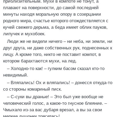
приблизительным. Мухи в компоте не тонут, а
плавают на поверхности, до самой последней
минуты находя моральную опору в созерцании
родного мира, счастье которого отождествляется с
кучей свежего дерьма, а беда имеет облик пауков,
липучек и мухобоек.
Люди же не видели ничего – ни неба, ни земли, ни
друг друга, ни даже собственных рук, поднесенных к
лицу. А кроме того, никто не поставит компот, в
котором барахтаются мухи, на лед.
– Холодно-то как! – гулким басом сказал кто-то
невидимый.
– Вляпались! Ох и вляпались! – донесся откуда-то
со стороны комариный писк.
– С-суки вы драные! – Это был уже вообще не
человеческий голос, а какое-то гнусное блеяние. –
Чмыхало из-за вас дубаря врезал, а вы за свои
мелкие душонки трясетесь!