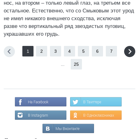
нос, на втором – только левый глаз, на третьем все
остальное. Естественно, что со Смыковым этот урод
не имел никакого внешнего сходства, исключая
разве что вертикальный ряд звездистых пуговиц,
украшавших его грудь.
1
2
3
4
5
6
7
...
25
На Facebook
В Твиттере
В Instagram
В Одноклассниках
Мы Вконтакте