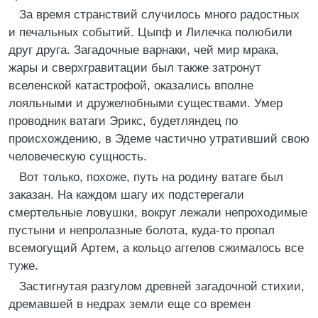
За время странствий случилось много радостных
и печальных событий. Цыпф и Лилечка полюбили
друг друга. Загадочные варнаки, чей мир мрака,
жары и сверхгравитации был также затронут
вселенской катастрофой, оказались вполне
лояльными и дружелюбными существами. Умер
проводник ватаги Эрикc, будетляндец по
происхождению, в Эдеме частично утративший свою
человеческую сущность.
Вот только, похоже, путь на родину ватаге был
заказан. На каждом шагу их подстерегали
смертельные ловушки, вокруг лежали непроходимые
пустыни и непролазные болота, куда-то пропал
всемогущий Артем, а кольцо аггелов сжималось все
туже.
Застигнутая разгулом древней загадочной стихии,
дремавшей в недрах земли еще со времен