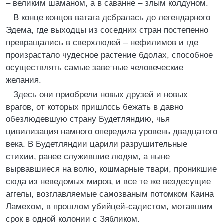
– великим шаманом, а в саванне – злым колдуном.
В конце концов ватага добралась до легендарного
Эдема, где выходцы из соседних стран постепенно
превращались в сверхлюдей – нефилимов и где
произрастало чудесное растение бдолах, способное
осуществлять самые заветные человеческие
желания.
Здесь они приобрели новых друзей и новых
врагов, от которых пришлось бежать в давно
обезлюдевшую страну Будетляндию, чья
цивилизация намного опередила уровень двадцатого
века. В Будетляндии царили разрушительные
стихии, ранее служившие людям, а ныне
вырвавшиеся на волю, кошмарные твари, проникшие
сюда из неведомых миров, и все те же вездесущие
аггелы, возглавляемые самозваным потомком Каина
Ламехом, в прошлом убийцей-садистом, мотавшим
срок в одной колонии с Зябликом.