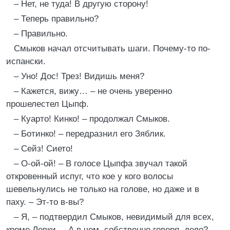
– Нет, не туда! В другую сторону!
– Теперь правильно?
– Правильно.
Смыков начал отсчитывать шаги. Почему-то по-
испански.
– Уно! Дос! Трез! Видишь меня?
– Кажется, вижу… – не очень уверенно
прошелестел Цыпф.
– Куарто! Кинко! – продолжал Смыков.
– Ботинко! – передразнил его Зяблик.
– Сейз! Сието!
– О-ой-ой! – В голосе Цыпфа звучал такой
откровенный испуг, что кое у кого волосы
шевельнулись не только на голове, но даже и в
паху. – Эт-то в-вы?
– Я, – подтвердил Смыков, невидимый для всех,
кроме Левки. – А в чем, собственно говоря, дело?