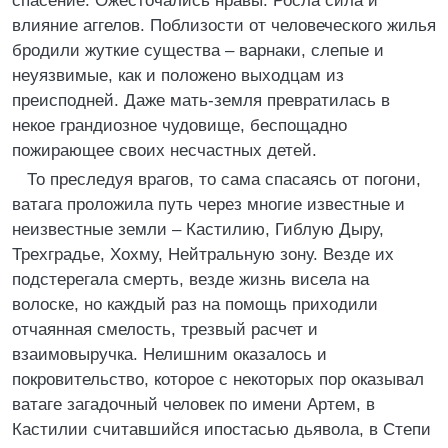
спасение. Ожесточались нравы. Росла сила и
влияние аггелов. Поблизости от человеческого жилья
бродили жуткие существа – варнаки, слепые и
неуязвимые, как и положено выходцам из
преисподней. Даже мать-земля превратилась в
некое грандиозное чудовище, беспощадно
пожирающее своих несчастных детей.
То преследуя врагов, то сама спасаясь от погони,
ватага проложила путь через многие известные и
неизвестные земли – Кастилию, Гиблую Дыру,
Трехградье, Хохму, Нейтральную зону. Везде их
подстерегала смерть, везде жизнь висела на
волоске, но каждый раз на помощь приходили
отчаянная смелость, трезвый расчет и
взаимовыручка. Нелишним оказалось и
покровительство, которое с некоторых пор оказывал
ватаге загадочный человек по имени Артем, в
Кастилии считавшийся ипостасью дьявола, в Степи