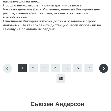
нахлынувших на нее…
Прошло несколько лет, и они встретились вновь.
Частный детектив Джон Мильонни, нанятый Викторией для
расследования убийства отца, оказался ее бывшим
возлюбленным.
Отношения Виктории и Джона должны оставаться строго
деловыми. Но как сохранить дистанцию, если любовь ни на
секунду не покидала их сердца?..
1
2
3
4
5
6
7
...
65
Сьюзен Андерсон