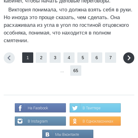
кабинет, чтобы начать деловые переговоры.
Виктория понимала, что должна взять себя в руки.
Но иногда это проще сказать, чем сделать. Она
расхаживала из угла в угол по гостиной отцовского
особняка, понимая, что находится в полном
смятении.
1
2
3
4
5
6
7
...
65
На Facebook
В Твиттере
В Instagram
В Одноклассниках
Мы Вконтакте