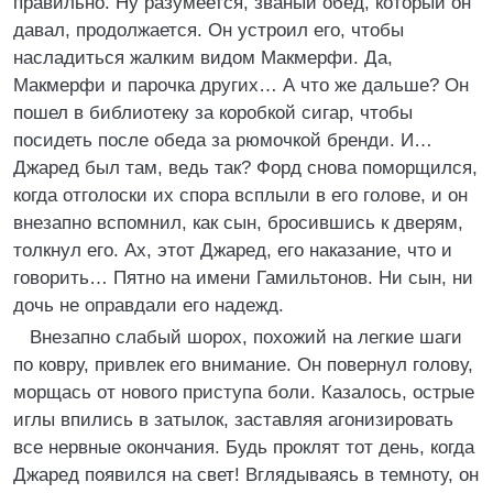
правильно. Ну разумеется, званый обед, который он
давал, продолжается. Он устроил его, чтобы
насладиться жалким видом Макмерфи. Да,
Макмерфи и парочка других… А что же дальше? Он
пошел в библиотеку за коробкой сигар, чтобы
посидеть после обеда за рюмочкой бренди. И…
Джаред был там, ведь так? Форд снова поморщился,
когда отголоски их спора всплыли в его голове, и он
внезапно вспомнил, как сын, бросившись к дверям,
толкнул его. Ах, этот Джаред, его наказание, что и
говорить… Пятно на имени Гамильтонов. Ни сын, ни
дочь не оправдали его надежд.
Внезапно слабый шорох, похожий на легкие шаги
по ковру, привлек его внимание. Он повернул голову,
морщась от нового приступа боли. Казалось, острые
иглы впились в затылок, заставляя агонизировать
все нервные окончания. Будь проклят тот день, когда
Джаред появился на свет! Вглядываясь в темноту, он