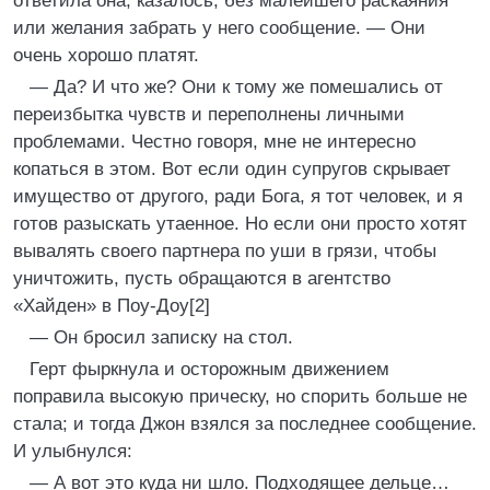
ответила она, казалось, без малейшего раскаяния
или желания забрать у него сообщение. — Они
очень хорошо платят.
— Да? И что же? Они к тому же помешались от
переизбытка чувств и переполнены личными
проблемами. Честно говоря, мне не интересно
копаться в этом. Вот если один супругов скрывает
имущество от другого, ради Бога, я тот человек, и я
готов разыскать утаенное. Но если они просто хотят
вывалять своего партнера по уши в грязи, чтобы
уничтожить, пусть обращаются в агентство
«Хайден» в Поу-Доу[2]
— Он бросил записку на стол.
Герт фыркнула и осторожным движением
поправила высокую прическу, но спорить больше не
стала; и тогда Джон взялся за последнее сообщение.
И улыбнулся:
— А вот это куда ни шло. Подходящее дельце…