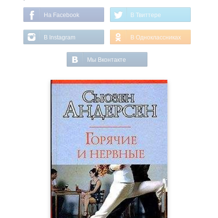
На Facebook
В Твиттере
В Instagram
В Одноклассниках
Мы Вконтакте