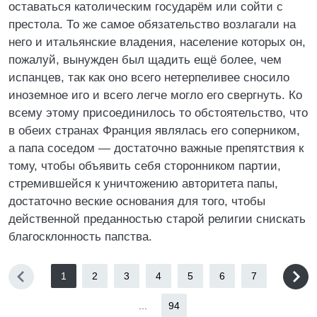
оставаться католическим государём или сойти с
престола. То же самое обязательство возлагали на
него и итальянские владения, население которых он,
пожалуй, вынужден был щадить ещё более, чем
испанцев, так как оно всего нетерпеливее сносило
иноземное иго и всего легче могло его свергнуть. Ко
всему этому присоединилось то обстоятельство, что
в обеих странах Франция являлась его соперником,
а папа соседом — достаточно важные препятствия к
тому, чтобы объявить себя сторонником партии,
стремившейся к уничтожению авторитета папы,
достаточно веские основания для того, чтобы
действенной преданностью старой религии снискать
благосклонность папства.
1
2
3
4
5
6
7
...
94