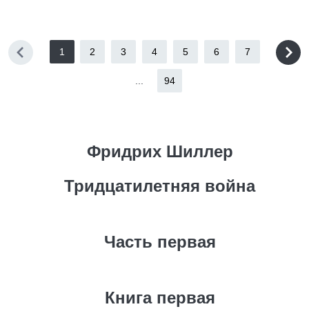
1
2
3
4
5
6
7
...
94
Фридрих Шиллер
Тридцатилетняя война
Часть первая
Книга первая