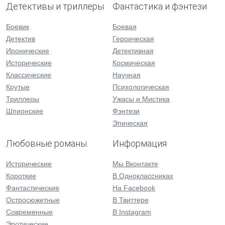
Детективы и триллеры
Фантастика и фэнтези
Боевик
Боевая
Детектив
Героическая
Иронические
Детективная
Исторические
Космическая
Классические
Научная
Крутые
Психологическая
Триллеры
Ужасы и Мистика
Шпионские
Фэнтези
Эпическая
Любовные романы
Информация
Исторические
Мы Вконтакте
Короткие
В Одноклассниках
Фантастические
На Facebook
Остросюжетные
В Твиттере
Современные
В Instagram
Эротические