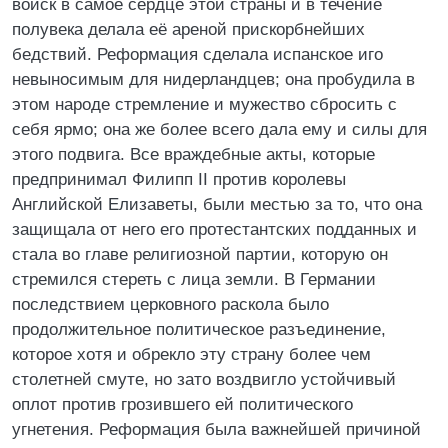
войск в самое сердце этой страны и в течение
полувека делала её ареной прискорбнейших
бедствий. Реформация сделала испанское иго
невыносимым для нидерландцев; она пробудила в
этом народе стремление и мужество сбросить с
себя ярмо; она же более всего дала ему и силы для
этого подвига. Все враждебные акты, которые
предпринимал Филипп II против королевы
Английской Елизаветы, были местью за то, что она
защищала от него его протестантских подданных и
стала во главе религиозной партии, которую он
стремился стереть с лица земли. В Германии
последствием церковного раскола было
продолжительное политическое разъединение,
которое хотя и обрекло эту страну более чем
столетней смуте, но зато воздвигло устойчивый
оплот против грозившего ей политического
угнетения. Реформация была важнейшей причиной