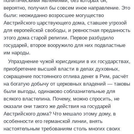
политическими явлениями, без которых он,
вероятно, получил бы совсем иное направление. Это
были: неожиданно возросшее могущество
Австрийского царствующего дома, ставшее угрозой
для европейской свободы, и ревностная преданность
этого дома старой религии. Первое разбудило
государей, второе вооружило для них подвластные
им народы.
Упразднение чужой юрисдикции в их государствах,
приобретение высшей власти в делах духовных,
сокращение постоянного отлива денег в Рим, расчёт
на богатую добычу от церковных владений — таковы
были выгоды, одинаково соблазнительные для
всякого властелина. Почему, можно спросить, не
оказали они такого же действия на государей
Австрийского дома? Что мешало этому дому, в
особенности его германской линии, внять
настоятельным требованиям столь многих своих