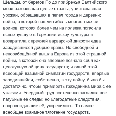
Шельды, от берегов По до прибрежья Балтийского
моря разорявшая целые страны, уничтожавшая
урожаи, обращавшая в пепел города и деревни;
война, в которой нашли гибель многие тысячи
воинов, которая более чем на полвека погасила
вспыхнувшую в Германии искру культуры и
возвратила к прежней варварской дикости едва
зародившиеся добрые нравы. Но свободной и
непорабощённой вышла Европа из этой страшной
войны, в которой она впервые познала себя как
целокупную общину государств; и одной этой
всеобщей взаимной симпатии государств, впервые
зародившейся, собственно, в эту войну, было бы
достаточно, чтобы примирить гражданина мира с её
ужасами. Усердный труд постепенно загладил все
пагубные её следы; но благодатные следствия,
сопровождавшие её, укоренились. То самое
всеобщее взаимное тяготение государств,