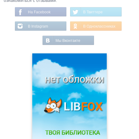
ознакомиться с отзывами.
На Facebook
В Твиттере
В Instagram
В Одноклассниках
Мы Вконтакте