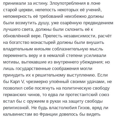
принимали за истину. Злоупотребления в лоне
старой церкви, нелепость некоторых её учений,
непомерность её требований неизбежно должны
были возмутить душу, уже озарённую предвидением
лучшего света, должны были склонить её к
обновлённой вере. Прелесть независимости, расчёт
на богатство монастырей должны были внушить
владетельным князьям соблазнительную мысль
переменить веру и в немалой степени усиливали
мотивы, вытекавшие из внутреннего убеждения; но
лишь государственные соображения могли
принудить их к решительному выступлению. Если
бы Карл V, чрезмерно упоённый своими удачами, не
позволил себе посягнуть на политическую свободу
германских чинов, то едва ли протестантский союз
встал бы с оружием в руках на защиту свободы
религиозной. Не будь властолюбия Гизов, вряд ли
кальвинистам во Франции довелось бы видеть