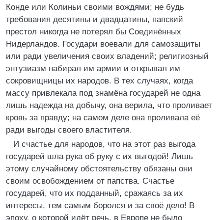
Конде или Колиньи своими вождями; не будь
требования десятины и двадцатины, папский
престол никогда не потерял бы Соединённых
Нидерландов. Государи воевали для самозащиты
или ради увеличения своих владений; религиозный
энтузиазм набирал им армии и открывал им
сокровищницы их народов. В тех случаях, когда
массу привлекала под знамёна государей не одна
лишь надежда на добычу, она верила, что проливает
кровь за правду; на самом деле она проливала её
ради выгоды своего властителя.
И счастье для народов, что на этот раз выгода
государей шла рука об руку с их выгодой! Лишь
этому случайному обстоятельству обязаны они
своим освобождением от папства. Счастье
государей, что их подданный, сражаясь за их
интересы, тем самым боролся и за своё дело! В
эпоху, о которой идёт речь, в Европе не было