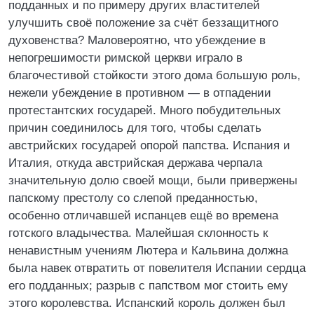
подданных и по примеру других властителей
улучшить своё положение за счёт беззащитного
духовенства? Маловероятно, что убеждение в
непогрешимости римской церкви играло в
благочестивой стойкости этого дома большую роль,
нежели убеждение в противном — в отпадении
протестантских государей. Много побудительных
причин соединилось для того, чтобы сделать
австрийских государей опорой папства. Испания и
Италия, откуда австрийская держава черпала
значительную долю своей мощи, были привержены
папскому престолу со слепой преданностью,
особенно отличавшей испанцев ещё во времена
готского владычества. Малейшая склонность к
ненавистным учениям Лютера и Кальвина должна
была навек отвратить от повелителя Испании сердца
его подданных; разрыв с папством мог стоить ему
этого королевства. Испанский король должен был