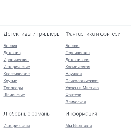
Детективы и триллеры
Фантастика и фэнтези
Боевик
Боевая
Детектив
Героическая
Иронические
Детективная
Исторические
Космическая
Классические
Научная
Крутые
Психологическая
Триллеры
Ужасы и Мистика
Шпионские
Фэнтези
Эпическая
Любовные романы
Информация
Исторические
Мы Вконтакте