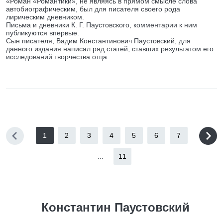
«Роман «Романтики», не являясь в прямом смысле слова
автобиографическим, был для писателя своего рода
лирическим дневником.
Письма и дневники К. Г. Паустовского, комментарии к ним
публикуются впервые.
Сын писателя, Вадим Константинович Паустовский, для
данного издания написал ряд статей, ставших результатом его
исследований творчества отца.
1
2
3
4
5
6
7
...
11
Константин Паустовский