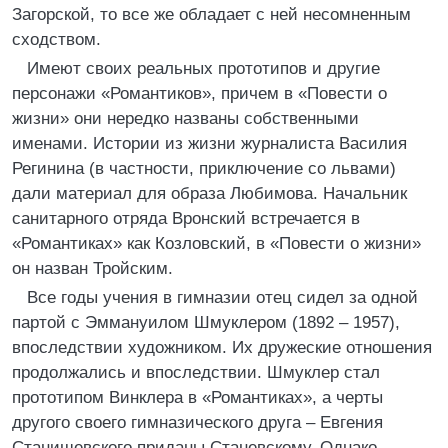
Загорской, то все же обладает с ней несомненным
сходством.
Имеют своих реальных прототипов и другие
персонажи «Романтиков», причем в «Повести о
жизни» они нередко названы собственными
именами. Истории из жизни журналиста Василия
Регинина (в частности, приключение со львами)
дали материал для образа Любимова. Начальник
санитарного отряда Вронский встречается в
«Романтиках» как Козловский, в «Повести о жизни»
он назван Тройским.
Все годы учения в гимназии отец сидел за одной
партой с Эммануилом Шмуклером (1892 – 1957),
впоследствии художником. Их дружеские отношения
продолжались и впоследствии. Шмуклер стал
прототипом Винклера в «Романтиках», а черты
другого своего гимназического друга – Евгения
Станишевского приданы Станевскому. Однако