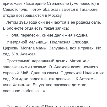
приезжает к Екатерине Степановне (уже невесте) в
Севастополь. Потом оба оказываются в Таганроге,
откуда возвращаются в Москву.
Летом 1916 года они венчаются в ее родном селе.
В блокноте отца есть такая запись:
«Поля, перелески, синие дали – ея Родина.
У ветряной мельницы. Подлесная Слобода.
Церковь. Могила мамы. Запущена, вся в травах. Их
сад. У о. Алексея.
Простенький деревянный домик. Матушка с
заплаканными глазами. О. Алексей аскет, немного
суровый. Чай. Дали за окном. С девочкой Надей в их
сад. Хатидже радостна, как девочка… К Аксюте –
няне Хатид-же. Ея уютное ласковое детство,
овеянное любовью…»
Почему – Хатидже? Просто так ее называли