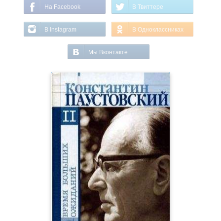
На Facebook
В Твиттере
В Instagram
В Одноклассниках
Мы Вконтакте