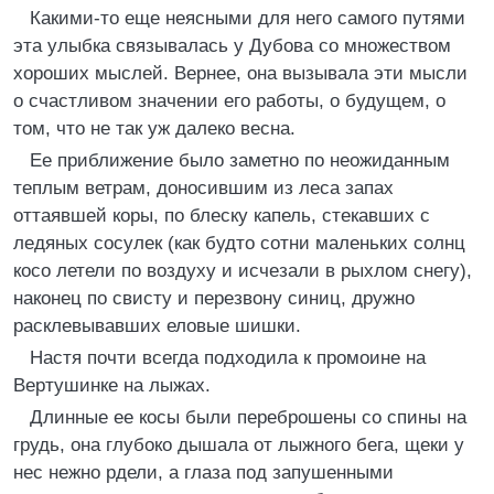
Какими-то еще неясными для него самого путями
эта улыбка связывалась у Дубова со множеством
хороших мыслей. Вернее, она вызывала эти мысли
о счастливом значении его работы, о будущем, о
том, что не так уж далеко весна.
Ее приближение было заметно по неожиданным
теплым ветрам, доносившим из леса запах
оттаявшей коры, по блеску капель, стекавших с
ледяных сосулек (как будто сотни маленьких солнц
косо летели по воздуху и исчезали в рыхлом снегу),
наконец по свисту и перезвону синиц, дружно
расклевывавших еловые шишки.
Настя почти всегда подходила к промоине на
Вертушинке на лыжах.
Длинные ее косы были переброшены со спины на
грудь, она глубоко дышала от лыжного бега, щеки у
нес нежно рдели, а глаза под запушенными