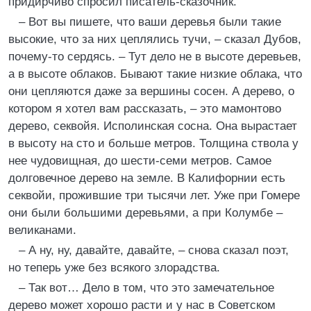
придирчиво спросил писатель-сказочник.
– Вот вы пишете, что ваши деревья были такие
высокие, что за них цеплялись тучи, – сказал Дубов,
почему-то сердясь. – Тут дело не в высоте деревьев,
а в высоте облаков. Бывают такие низкие облака, что
они цепляются даже за вершины сосен. А дерево, о
котором я хотел вам рассказать, – это мамонтово
дерево, секвойя. Исполинская сосна. Она вырастает
в высоту на сто и больше метров. Толщина ствола у
нее чудовищная, до шести-семи метрoв. Самое
долговечное дерево на земле. В Калифорнии есть
секвойи, прожившие три тысячи лет. Уже при Гомере
они были большими деревьями, а при Колумбе –
великанами.
– А ну, ну, давайте, давайте, – снова сказал поэт,
но теперь уже без всякого злорадства.
– Так вот… Дело в том, что это замечательное
дерево может хорошо расти и у нас в Советском