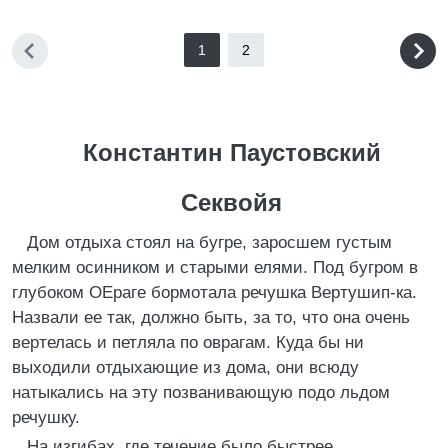
1
2
Константин Паустовский
Секвойя
Дом отдыха стоял на бугре, заросшем густым
мелким осинником и старыми елями. Под бугром в
глубоком ОЕраге бормотала речушка Вертушип-ка.
Назвали ее так, должно быть, за то, что она очень
вертелась и петляла по оврагам. Куда бы ни
выходили отдыхающие из дома, они всюду
натыкались на эту позванивающую подо льдом
речушку.
На изгибах, где течение было быстрее,