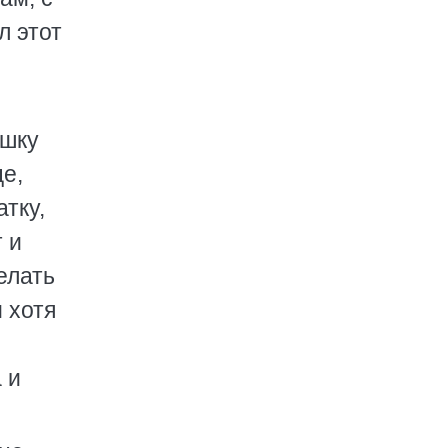
л этот
ушку
це,
тку,
 и
елать
 хотя
 и