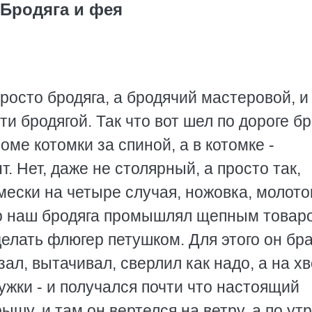
Бродяга и фея
просто бродяга, а бродячий мастеровой, и
ти бродягой. Так что вот шел по дороге бр
роме котомки за спиной, а в котомке -
 Нет, даже не столярный, а просто так,
мески на четыре случая, ножовка, молоток
что наш бродяга промышлял щепным товар
делать флюгер петушком. Для этого он бр
зал, вытачивал, сверлил как надо, а на х
жки - и получался почти что настоящий
шу, и там он вертелся на ветру, а по утр