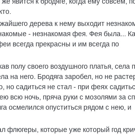
 же явится к бродяге, когда ему совсем, п
кто.
лижайшего дерева к нему выходит незнаком
накомые - незнакомая фея. Фея была... К
феи всегда прекрасны и им всегда по
ав полу своего воздушного платья, села 
а на него. Бродяга заробел, но не расте
о, но садиться не стал - при феях садить
нею всю ночь, пряча руки с мозолями за сп
яга осмелился опуститься рядом с нею, и
лал флюгеры, которые уже который год кри