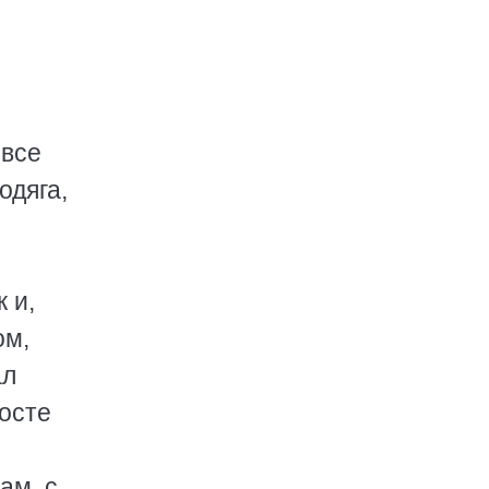
 все
одяга,
 и,
ом,
ал
восте
ам, с