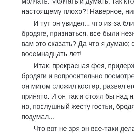
молчать. Молчать и думать: так кто
настоящему плохо?! Наверное, ни
И тут он увидел... что из-за б
бродяге, признаться, все были нез
вам это сказать? Да что я думаю; 
восемнадцать лет!
Итак, прекрасная фея, придерж
бродяги и вопросительно посмотрел
он мигом сложил костер, развел ег
принято. И он так и стоял бы над 
но, послушный жесту гостьи, брод
подумал...
Что вот не зря он все-таки де