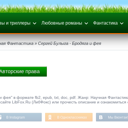
вы и триллеры
Любовные романы
Фантастика
ная Фантастика
» Сергей Булыга - Бродяга и фея
Авторские права
 фея" в формате fb2, epub, txt, doc, pdf. Жанр: Научная Фантастик
сайте LibFox.Ru (ЛибФокс) или прочесть описание и ознакомиться 
В Instagram
В Одноклассниках
Мы Вконтак