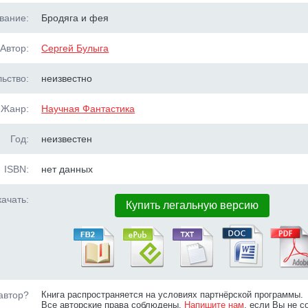
вание:
Бродяга и фея
Автор:
Сергей Булыга
ьство:
неизвестно
Жанр:
Научная Фантастика
Год:
неизвестен
ISBN:
нет данных
ачать:
Купить легальную версию
автор?
Книга распространяется на условиях партнёрской программы.
Все авторские права соблюдены.
Напишите нам
, если Вы не с