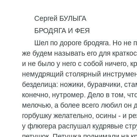
Сергей БУЛЫГА
БРОДЯГА И ФЕЯ
Шел по дороге бродяга. Но не 
же будем называть его для краткос
и не было у него с собой ничего, к
немудрящий столярный инструмент.
безделица: ножики, буравчики, ста
конечно, нутромер. Дело в том, 
мелочью, а более всего любил он 
горбушку желательно, осины - и ре
у флюгера распушал кудрявые стру
петушок. Петушка поднимали на кры