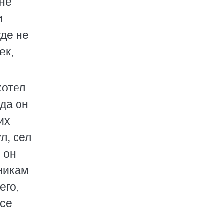
 не
и
где не
ек,
хотел
ода он
их
л, сел
 он
жникам
его,
все