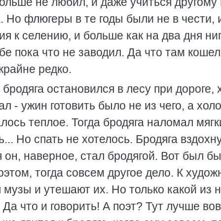
больше не любил, и даже учиться другому
а. Но флюгеры в те годы были не в чести, 
я к селению, и больше как на два дня ни
е пока что не заводил. Да что там кошел
крайне редко.
 бродяга остановился в лесу при дороге, 
л - ужин готовить было не из чего, а хол
алось теплое. Тогда бродяга наломал мягк
... Но спать не хотелось. Бродяга вздохну
 он, наверное, стал бродягой. Вот был бы
оэтом, тогда совсем другое дело. К худо
я музы и утешают их. Но только какой из н
. Да что и говорить! А поэт? Тут лучше во