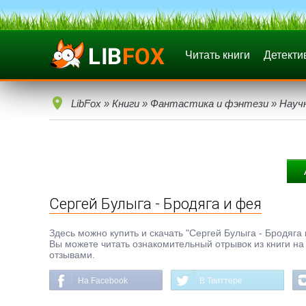
Читать книги
Детекти
LibFox
»
Книги
»
Фантастика и фэнтези
»
Науч
Сергей Булыга - Бродяга и фея
Здесь можно купить и скачать "Сергей Булыга - Бродяга и
Вы можете читать ознакомительный отрывок из книги на 
отзывами.
На Facebook
В Твиттере