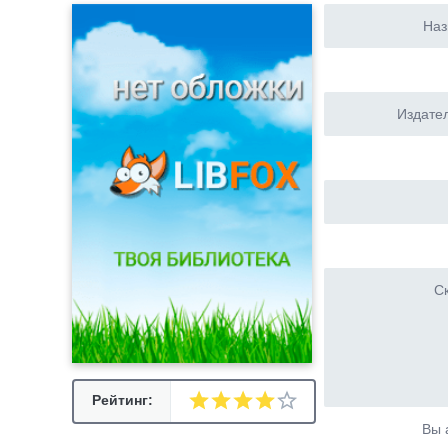
Наз
Издател
Ск
Рейтинг:
Вы 