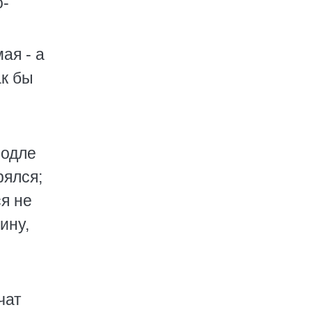
о-
ая - а
ак бы
подле
рялся;
ся не
ину,
чат