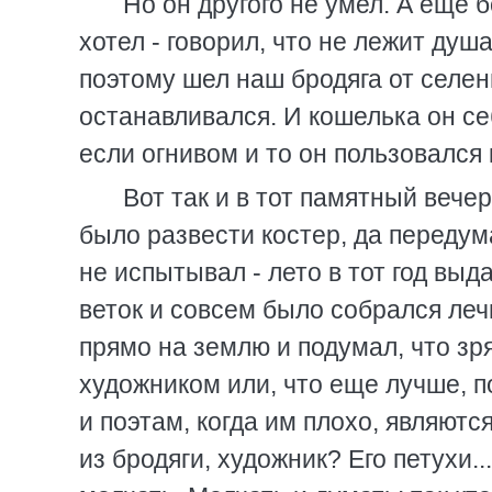
Но он другого не умел. А еще 
хотел - говорил, что не лежит душ
поэтому шел наш бродяга от селени
останавливался. И кошелька он себ
если огнивом и то он пользовался 
Вот так и в тот памятный вечер
было развести костер, да передума
не испытывал - лето в тот год выд
веток и совсем было собрался лечь
прямо на землю и подумал, что зря
художником или, что еще лучше, п
и поэтам, когда им плохо, являютс
из бродяги, художник? Его петухи..