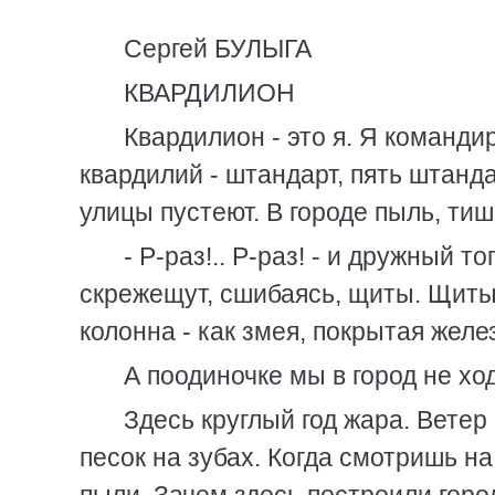
Сергей БУЛЫГА
КВАРДИЛИОН
Квардилион - это я. Я команди
квардилий - штандарт, пять штанда
улицы пустеют. В городе пыль, ти
- Р-раз!.. Р-раз! - и дружный т
скрежещут, сшибаясь, щиты. Щиты 
колонна - как змея, покрытая жел
А поодиночке мы в город не хо
Здесь круглый год жара. Ветер
песок на зубах. Когда смотришь на 