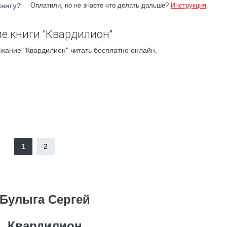
книгу?
Оплатили, но не знаете что делать дальше?
Инструкция
.
е книги "Квардилион"
жание "Квардилион" читать бесплатно онлайн.
1
2
Булыга Сергей
Квардилион