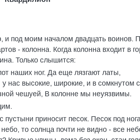
р, и под моим началом двадцать воинов. 
ртов - колонна. Когда колонна входит в го
шина. Только слышится:
опот наших ног. Да еще лязгают латы,
у нас высокие, широкие, и в сомкнутом 
езной чешуей, В колонне мы неуязвимы.
дим.
 с пустыни приносит песок. Песок под ног
небо, то солнца почти не видно - все неб