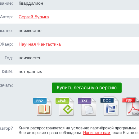
вание:
Квардилион
Автор:
Сергей Булыга
ьство:
неизвестно
Жанр:
Научная Фантастика
Год:
неизвестен
ISBN:
нет данных
ачать:
Купить легальную версию
автор?
Книга распространяется на условиях партнёрской программы.
Все авторские права соблюдены.
Напишите нам
, если Вы не с