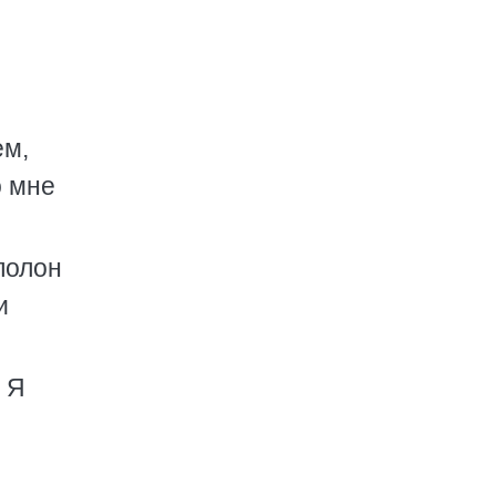
ем,
о мне
 полон
и
.
. Я