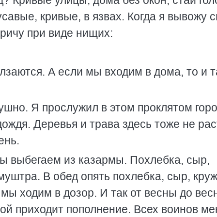
д? Кривые улицы, дома без окон, стаи го
усавые, кривые, в язвах. Когда я вывожу 
кричу при виде нищих:
олзаются. А если мы входим в дома, то и 
ушно. Я прослужил в этом проклятом гор
дождя. Деревья и трава здесь тоже не рас
ень.
мы выбегаем из казармы. Похлебка, сыр,
 муштра. В обед опять похлебка, сыр, кру
ц мы ходим в дозор. И так от весны до вес
сной приходит пополнение. Всех воинов ме