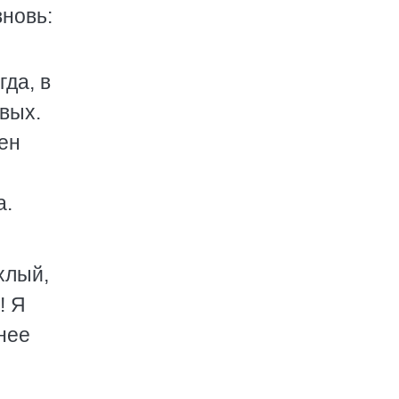
вновь:
гда, в
твых.
бен
а.
хлый,
! Я
нее