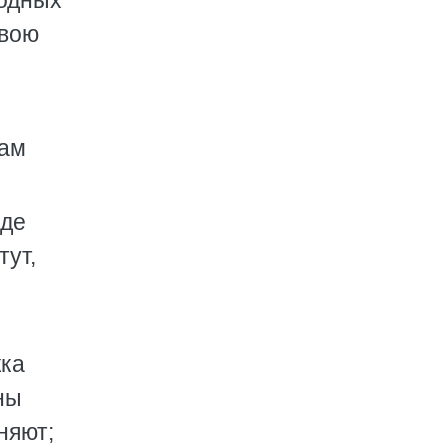
лодных
свою
там
оде
тут,
жка
ны
няют;