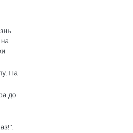
изнь
 на
ки
пу. На
ра до
аз!",