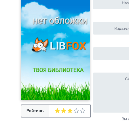
Наз
Издател
Ск
Рейтинг:
Вы 