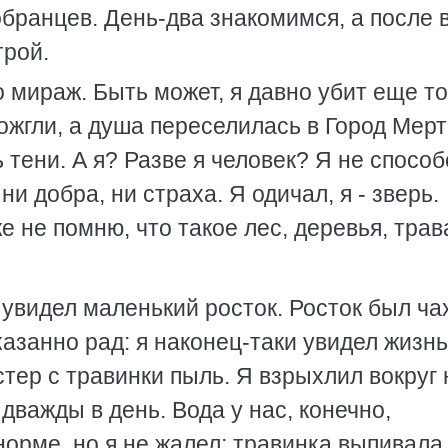
бранцев. День-два знакомимся, а после 
трой.
о мираж. Быть может, я давно убит еще то
сожгли, а душа переселилась в Город Мер
 тени. А я? Разве я человек? Я не спосо
ни добра, ни страха. Я одичал, я - зверь.
е не помню, что такое лес, деревья, трав
 увидел маленький росток. Росток был ча
азанно рад: я наконец-таки увидел жизнь
стер с травинки пыль. Я взрыхлил вокруг 
дважды в день. Вода у нас, конечно,
норме, но я не жалел; травинка выпивала