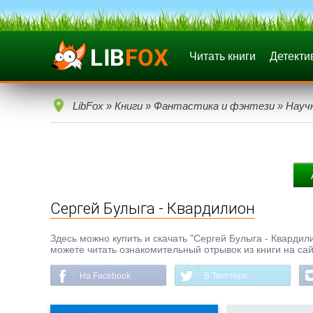
Читать книги
Детекти
LibFox
»
Книги
»
Фантастика и фэнтези
»
Науч
Сергей Булыга - Квардилион
Здесь можно купить и скачать "Сергей Булыга - Квардили
можете читать ознакомительный отрывок из книги на сай
На Facebook
В Твиттере