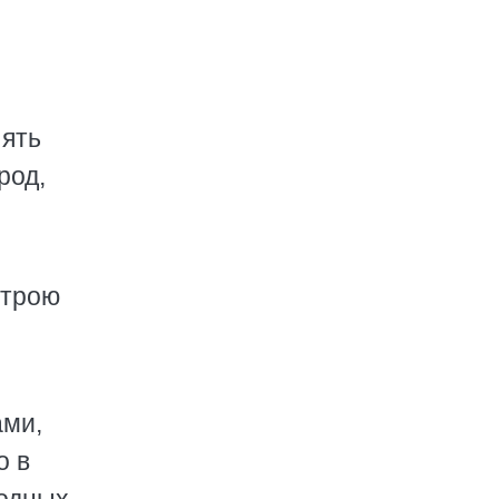
Пять
род,
строю
ами,
о в