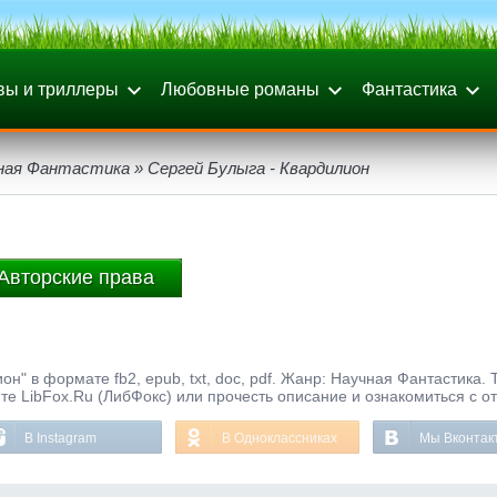
вы и триллеры
Любовные романы
Фантастика
ная Фантастика
» Сергей Булыга - Квардилион
Авторские права
он" в формате fb2, epub, txt, doc, pdf. Жанр: Научная Фантастика. 
те LibFox.Ru (ЛибФокс) или прочесть описание и ознакомиться с о
В Instagram
В Одноклассниках
Мы Вконтак