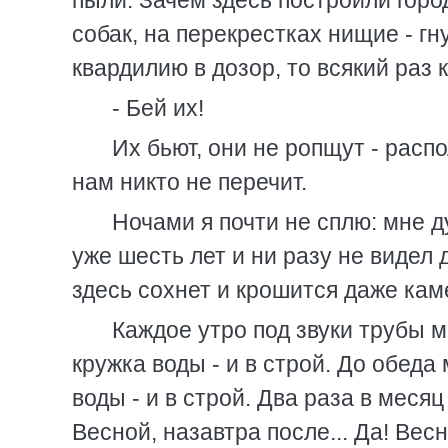
пыли. Зачем здесь построили горо
собак, на перекрестках нищие - гн
квардилию в дозор, то всякий раз 
- Бей их!
Их бьют, они не ропщут - расп
нам никто не перечит.
Ночами я почти не сплю: мне д
уже шесть лет и ни разу не видел 
здесь сохнет и крошится даже кам
Каждое утро под звуки трубы 
кружка воды - и в строй. До обеда
воды - и в строй. Два раза в меся
Весной, назавтра после... Да! Ве