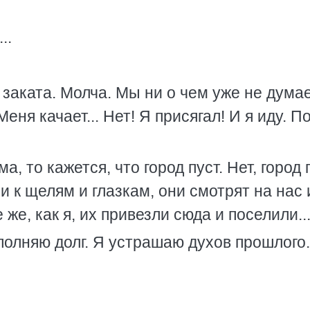
..
заката. Молча. Мы ни о чем уже не дума
еня качает... Нет! Я присягал! И я иду. П
а, то кажется, что город пуст. Нет, город
и к щелям и глазкам, они смотрят на нас 
же, как я, их привезли сюда и поселили..
сполняю долг. Я устрашаю духов прошлого