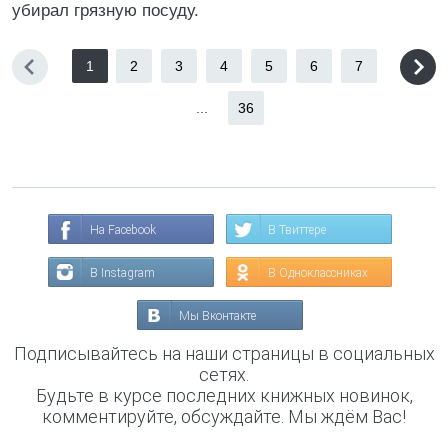
убирал грязную посуду.
1
2
3
4
5
6
7
...
36
На Facebook
В Твиттере
В Instagram
В Одноклассниках
Мы Вконтакте
Подписывайтесь на наши страницы в социальных
сетях.
Будьте в курсе последних книжных новинок,
комментируйте, обсуждайте. Мы ждём Вас!