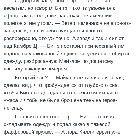
— С добрым вас утром, сэр. — Голос был
веселым, но говорил Биггз тихо из уважения к
офицерам в соседних палатках, не имевшим
полетов этим утром. — Ветер поменялся на юго-юго-
западный, сэр, и небо очищается просто
распрекрасно, это уж точно. А звезды так и сияют
над Камбре[1]. — Биггз поставил принесенный им
поднос на упакованный ящик и засуетился, собирая
одежду, разбросанную Майклом по дощатому
настилу накануне вечером.
— Который час? — Майкл, потягиваясь и зевая,
сделал вид, что пробуждается от глубокого сна,
чтобы Биггз не догадался о пережитом им часе
ужаса и чтобы не была брошена тень на героя-
легенду.
— Половина шестого, сэр. — Биггз закончил
складывать одежду и подал какао в тяжелой
фарфоровой кружке. — А лорд Киллигерран уже