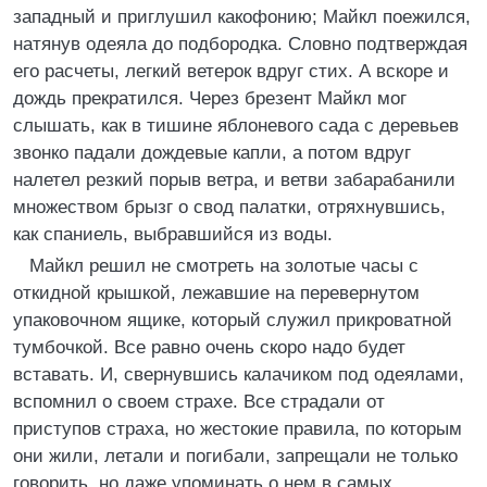
западный и приглушил какофонию; Майкл поежился,
натянув одеяла до подбородка. Словно подтверждая
его расчеты, легкий ветерок вдруг стих. А вскоре и
дождь прекратился. Через брезент Майкл мог
слышать, как в тишине яблоневого сада с деревьев
звонко падали дождевые капли, а потом вдруг
налетел резкий порыв ветра, и ветви забарабанили
множеством брызг о свод палатки, отряхнувшись,
как спаниель, выбравшийся из воды.
Майкл решил не смотреть на золотые часы с
откидной крышкой, лежавшие на перевернутом
упаковочном ящике, который служил прикроватной
тумбочкой. Все равно очень скоро надо будет
вставать. И, свернувшись калачиком под одеялами,
вспомнил о своем страхе. Все страдали от
приступов страха, но жестокие правила, по которым
они жили, летали и погибали, запрещали не только
говорить, но даже упоминать о нем в самых