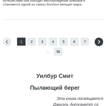
путешествия она находит месторождение алмазов и
становится одной из самых богатых женщин мира.
1
2
3
4
5
6
7
...
36
Уилбур Смит
Пылающий берег
Эта книга посвящается
Даниэль Антуанетт со