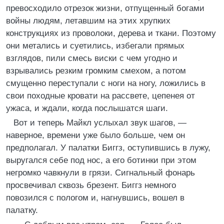
превосходило отрезок жизни, отпущенный богами
войны людям, летавшим на этих хрупких
конструкциях из проволоки, дерева и ткани. Поэтому
они метались и суетились, избегали прямых
взглядов, пили смесь виски с чем угодно и
взрывались резким громким смехом, а потом
смущенно переступали с ноги на ногу, ложились в
свои походные кровати на рассвете, цепенея от
ужаса, и ждали, когда послышатся шаги.
Вот и теперь Майкл услыхал звук шагов, —
наверное, времени уже было больше, чем он
предполагал. У палатки Биггз, оступившись в лужу,
выругался себе под нос, а его ботинки при этом
негромко чавкнули в грязи. Сигнальный фонарь
просвечивал сквозь брезент. Биггз немного
повозился с пологом и, нагнувшись, вошел в
палатку.