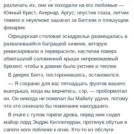
различать их, они не походили на его любимые —
Южный Крест, Ахернар, Аргус; опустив глаза, летчик
тяжело и неуклюже зашагал за Биггзом и пляшущим
фонарем.
Офицерская столовая эскадрильи размещалась в
развалившейся батрацкой хижине, которую
реквизировали и перекрасили, настелив поверх
обветшалой соломенной крыши непромокаемый
брезент, чтобы в домике было уютнее и теплее.
В дверях Биггз, посторонившись, остановился.
— Я сохраню для вас пятнадцать фунтов вашего
выигрыша, когда вы вернетесь, сэр, — пробормотал
он. Он никогда не пожелал бы Майклу удачи, потому
что это означало бы пожелание наихудшего.
В очаге с гулом горели дрова, перед ним сидел
майор лорд Эндрю Киллигерран, протянув обутые в
сапоги ноги поближе к огню. Кто-то из обслуги