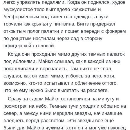
легко управлять педалями. Когда он поднялся, худое
мускулистое тело выглядело кряжистым и
бесформенным под тяжестью одежды, а руки
торчали как крылья у пингвина. Биггз придержал
открытым полог палатки и пошел впереди с фонарем
по дощатым настилам через сад в сторону
офицерской столовой.
Когда они проходили мимо других темных палаток
под яблонями, Майкл слышал, как в каждой из них
покашливали и ворочались. Там никто не спал,
слушая, как он идет мимо, и боясь за него, хотя,
возможно, кто-то испытывал и облегчение оттого,
что не ему нужно было вылетать на рассвете.
Сразу за садом Майкл остановился на минуту и
посмотрел на небо. Темные тучи уходили обратно на
север, а между ними мерцали звезды, начинавшие
бледнеть перед рассветом. Эти звезды все еще
были для Майкла чужими; хотя он и мог уже наконец