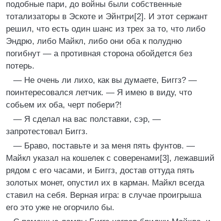
подобные пари, до войны были собственные
тотализаторы в Эскоте и Эйнтри[2]. И этот сержант
решил, что есть один шанс из трех за то, что либо
Эндрю, либо Майкл, либо они оба к полудню
погибнут — а противная сторона обойдется без
потерь.
— Не очень ли лихо, как вы думаете, Биггз? —
поинтересовался летчик. — Я имею в виду, что
собьем их оба, черт побери?!
— Я сделал на вас полставки, сэр, —
запротестовал Биггз.
— Браво, поставьте и за меня пять фунтов. —
Майкл указал на кошелек с соверенами[3], лежавший
рядом с его часами, и Биггз, достав оттуда пять
золотых монет, опустил их в карман. Майкл всегда
ставил на себя. Верная игра: в случае проигрыша
его это уже не огорчило бы.