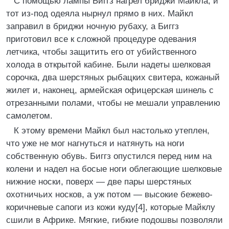
С помощью лампы Биггз нагрел бриджи Майкла, и
тот из-под одеяла нырнул прямо в них. Майкл
заправил в бриджи ночную рубаху, а Биггз
приготовил все к сложной процедуре одевания
летчика, чтобы защитить его от убийственного
холода в открытой кабине. Были надеты шелковая
сорочка, два шерстяных рыбацких свитера, кожаный
жилет и, наконец, армейская офицерская шинель с
отрезанными полами, чтобы не мешали управлению
самолетом.
К этому времени Майкл был настолько утеплен,
что уже не мог нагнуться и натянуть на ноги
собственную обувь. Биггз опустился перед ним на
колени и надел на босые ноги облегающие шелковые
нижние носки, поверх — две пары шерстяных
охотничьих носков, а уж потом — высокие бежево-
коричневые сапоги из кожи куду[4], которые Майклу
сшили в Африке. Мягкие, гибкие подошвы позволяли