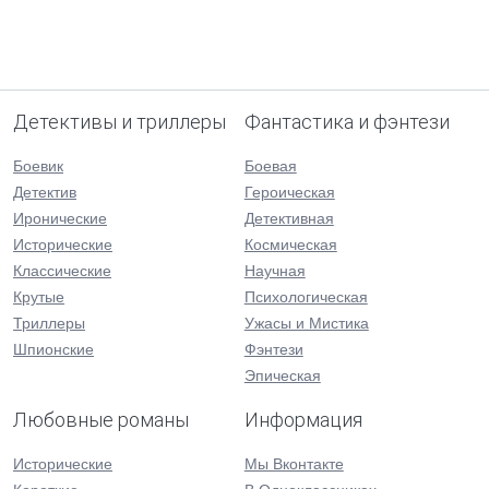
Детективы и триллеры
Фантастика и фэнтези
Боевик
Боевая
Детектив
Героическая
Иронические
Детективная
Исторические
Космическая
Классические
Научная
Крутые
Психологическая
Триллеры
Ужасы и Мистика
Шпионские
Фэнтези
Эпическая
Любовные романы
Информация
Исторические
Мы Вконтакте