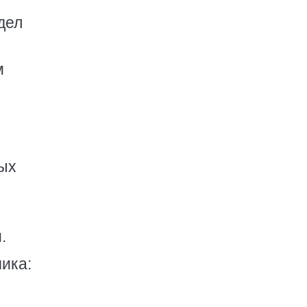
дел
и
м
ых
.
ика: