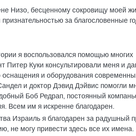
ене Низо, бесценному сокровищу моей жи
 признательностью за благословенные г
тории я воспользовался помощью многих
нт Питер Куки консультировали меня и да
о оснащения и оборудования современны
Сандел и доктор Дэвид Дэйвис помогли м
добный Боб Редрап, постоянный компань
я. Всем им я искренне благодарен.
тва Израиль я благодарен за радушный 
, не могу привести здесь все их имена.