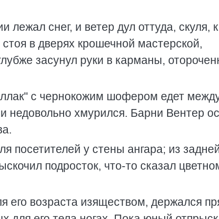
и лежал снег, и ветер дул оттуда, скуля, 
 стоя в дверях крошечной мастерской,
 глубже засунул руки в карманы, отороче
иллак" с чернокожим шофером едет межд
и недовольно хмурился. Барни Вентер о
ва.
для посетителей у стены ангара; из задне
скочил подросток, что-то сказал цветно
я его возраста изяществом, держался пр
х для его тела ногах. Пока юный отпрыск