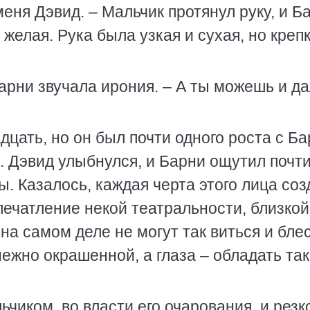
меня Дэвид. – Мальчик протянул руку, и Б
желая. Рука была узкая и сухая, но крепк
Барни звучала ирония. – А ты можешь и д
дцать, но он был почти одного роста с Ба
 Дэвид улыбнулся, и Барни ощутил почт
ы. Казалось, каждая черта этого лица со
ечатление некой театральности, близкой
на самом деле не могут так виться и блес
нежно окрашенной, а глаза – обладать та
ьчиком, во власти его очарования, и резк