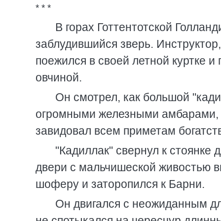
* * *
В горах Готтентотской Голланди
заблудившийся зверь. Инструктор,
поежился в своей летной куртке и
овчиной.
Он смотрел, как большой "кад
огромными железными амбарами, 
завидовал всем приметам богатст
"Кадиллак" свернул к стоянке 
двери с мальчишеской живостью вы
шоферу и заторопился к Барни.
Он двигался с неожиданным дл
не спотыкался на чересчур длинны