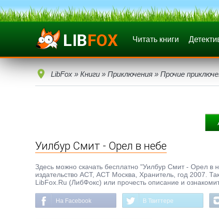
Читать книги
Детекти
LibFox
»
Книги
»
Приключения
»
Прочие приключе
Уилбур Смит - Орел в небе
Здесь можно скачать бесплатно "Уилбур Смит - Орел в не
издательство АСТ, АСТ Москва, Хранитель, год 2007. Та
LibFox.Ru (ЛибФокс) или прочесть описание и ознакомит
На Facebook
В Твиттере