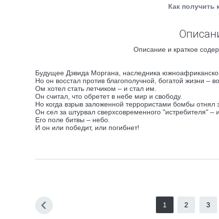
Как получить 
Описани
Описание и краткое содер
Будущее Дэвида Моргана, наследника южноафриканской
Но он восстал против благополучной, богатой жизни – в
Ом хотел стать летчиком – и стал им.
Он считал, что обретет в небе мир и свободу.
Но когда взрыв заложенной террористами бомбы отнял з
Он сел за штурвал сверхсовременного "истребителя" – 
Его поле битвы – небо.
И он или победит, или погибнет!
1
2
3