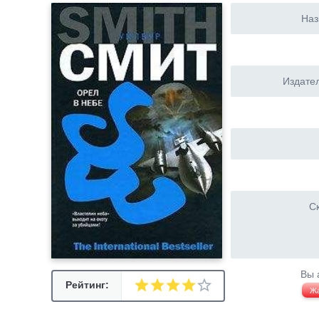
Наз
Издател
Ск
Вы 
Рейтинг:
Ж