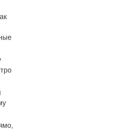
как
нные
у
стро
й
му
ямо,