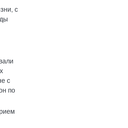
зни, с
оды
вали
х
не с
он по
прием