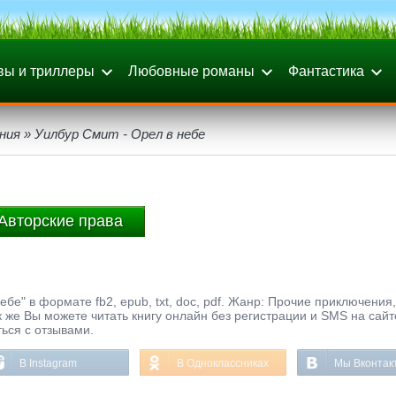
вы и триллеры
Любовные романы
Фантастика
ния
» Уилбур Смит - Орел в небе
Авторские права
бе" в формате fb2, epub, txt, doc, pdf. Жанр: Прочие приключения,
к же Вы можете читать книгу онлайн без регистрации и SMS на сайт
ься с отзывами.
В Instagram
В Одноклассниках
Мы Вконтак