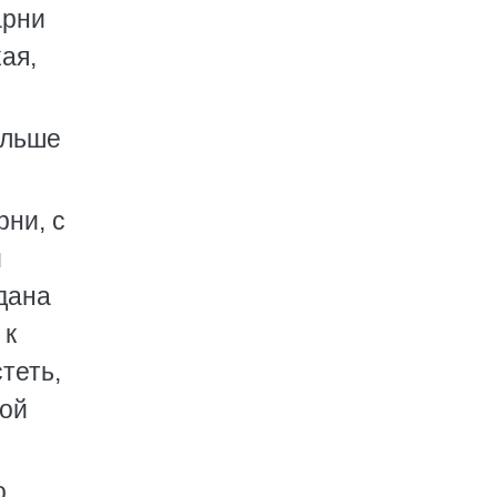
арни
ая,
альше
рни, с
и
здана
 к
теть,
кой
о