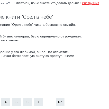
книгу?
Оплатили, но не знаете что делать дальше?
Инструкция
.
е книги "Орел в небе"
жание "Орел в небе" читать бесплатно онлайн.
 бизнес-империи, было определено от рождения.
о имя мечты.
рение у его любимой, он решил отомстить.
и начал безжалостную охоту за преступниками.
4
5
6
7
...
67