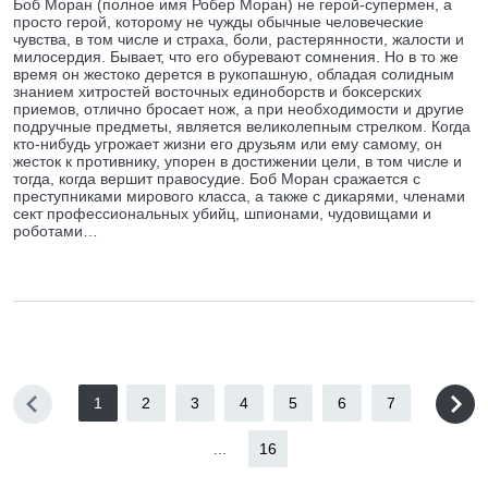
Боб Моран (полное имя Робер Моран) не герой-супермен, а
просто герой, которому не чужды обычные человеческие
чувства, в том числе и страха, боли, растерянности, жалости и
милосердия. Бывает, что его обуревают сомнения. Но в то же
время он жестоко дерется в рукопашную, обладая солидным
знанием хитростей восточных единоборств и боксерских
приемов, отлично бросает нож, а при необходимости и другие
подручные предметы, является великолепным стрелком. Когда
кто-нибудь угрожает жизни его друзьям или ему самому, он
жесток к противнику, упорен в достижении цели, в том числе и
тогда, когда вершит правосудие. Боб Моран сражается с
преступниками мирового класса, а также с дикарями, членами
сект профессиональных убийц, шпионами, чудовищами и
роботами…
1
2
3
4
5
6
7
...
16