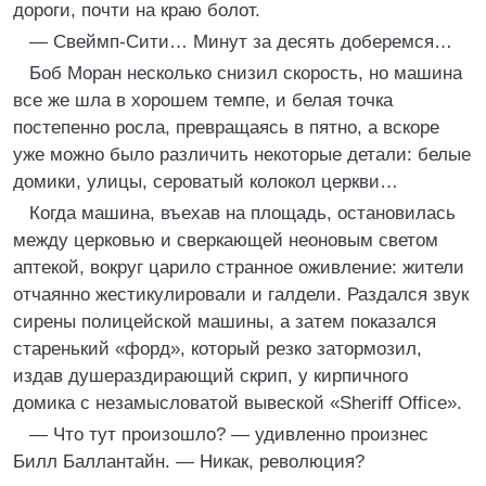
дороги, почти на краю болот.
— Свеймп-Сити… Минут за десять доберемся…
Боб Моран несколько снизил скорость, но машина
все же шла в хорошем темпе, и белая точка
постепенно росла, превращаясь в пятно, а вскоре
уже можно было различить некоторые детали: белые
домики, улицы, сероватый колокол церкви…
Когда машина, въехав на площадь, остановилась
между церковью и сверкающей неоновым светом
аптекой, вокруг царило странное оживление: жители
отчаянно жестикулировали и галдели. Раздался звук
сирены полицейской машины, а затем показался
старенький «форд», который резко затормозил,
издав душераздирающий скрип, у кирпичного
домика с незамысловатой вывеской «Sheriff Office».
— Что тут произошло? — удивленно произнес
Билл Баллантайн. — Никак, революция?