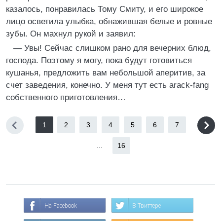
казалось, понравилась Тому Смиту, и его широкое
лицо осветила улыбка, обнажившая белые и ровные
зубы. Он махнул рукой и заявил:
— Увы! Сейчас слишком рано для вечерних блюд,
господа. Поэтому я могу, пока будут готовиться
кушанья, предложить вам небольшой аперитив, за
счет заведения, конечно. У меня тут есть arack-fang
собственного приготовления…
1
2
3
4
5
6
7
...
16
На Facebook
В Твиттере