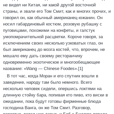
не видел ни Китая, ни какой другой восточной
страны, и звали его Том Смит, как и многих прочих, и
говорил он, как обычный американец-южанин. Он
носил габардиновый костюм, розовую рубашку с
пуговицами, похожими на конфеты, и галстук
умопомрачительной расцветки. Короче говоря, за
исключением своих несколько узковатых глаз, он
был американец до мозга костей, что, впрочем, не
мешало ему дать своему ресторанчику
одновременно экзотическое и многообещающее
название: «Wang — Chinese Foodes».[1]
В тот час, когда Моран и его спутник вошли в
заведение, народу там было немного. Всего
несколько человек сидели, опершись локтями на
длинную стойку бара, попивая кто пиво, кто виски в
ожидании, пока будут готовы фирменные блюда
господина Ванга, он же Том Смит. Разговор,