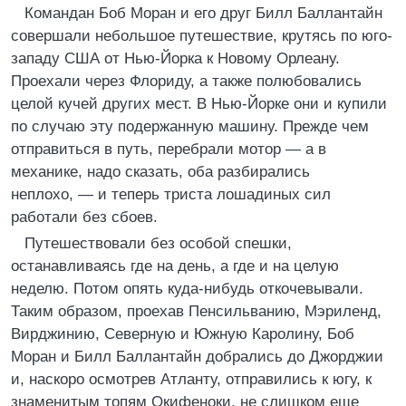
Командан Боб Моран и его друг Билл Баллантайн
совершали небольшое путешествие, крутясь по юго-
западу США от Нью-Йорка к Новому Орлеану.
Проехали через Флориду, а также полюбовались
целой кучей других мест. В Нью-Йорке они и купили
по случаю эту подержанную машину. Прежде чем
отправиться в путь, перебрали мотор — а в
механике, надо сказать, оба разбирались
неплохо, — и теперь триста лошадиных сил
работали без сбоев.
Путешествовали без особой спешки,
останавливаясь где на день, а где и на целую
неделю. Потом опять куда-нибудь откочевывали.
Таким образом, проехав Пенсильванию, Мэриленд,
Вирджинию, Северную и Южную Каролину, Боб
Моран и Билл Баллантайн добрались до Джорджии
и, наскоро осмотрев Атланту, отправились к югу, к
знаменитым топям Окифеноки, не слишком еще