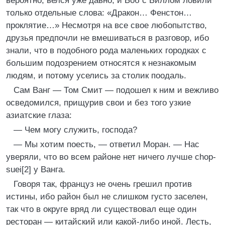
вероятно, велся уже давно, и Боб с Биллом ловили
только отдельные слова: «Дракон… Фенстон…
проклятие…» Несмотря на все свое любопытство,
друзья предпочли не вмешиваться в разговор, ибо
знали, что в подобного рода маленьких городках с
большим подозрением относятся к незнакомым
людям, и потому уселись за столик поодаль.
Сам Ванг — Том Смит — подошел к ним и вежливо
осведомился, прищурив свои и без того узкие
азиатские глаза:
— Чем могу служить, господа?
— Мы хотим поесть, — ответил Моран. — Нас
уверяли, что во всем районе нет ничего лучше chop-
suei[2] у Ванга.
Говоря так, француз не очень грешил против
истины, ибо район был не слишком густо заселен,
так что в округе вряд ли существовал еще один
ресторан — китайский или какой-либо иной. Лесть,