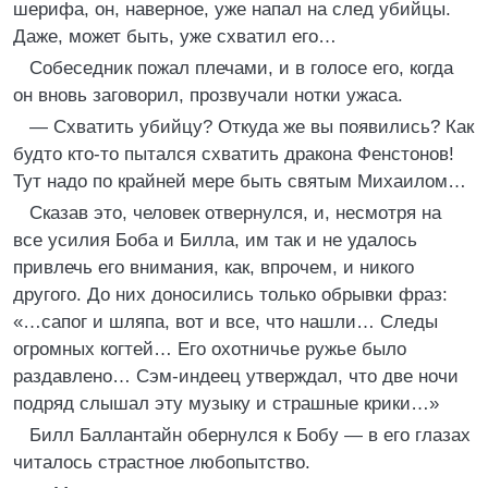
шерифа, он, наверное, уже напал на след убийцы.
Даже, может быть, уже схватил его…
Собеседник пожал плечами, и в голосе его, когда
он вновь заговорил, прозвучали нотки ужаса.
— Схватить убийцу? Откуда же вы появились? Как
будто кто-то пытался схватить дракона Фенстонов!
Тут надо по крайней мере быть святым Михаилом…
Сказав это, человек отвернулся, и, несмотря на
все усилия Боба и Билла, им так и не удалось
привлечь его внимания, как, впрочем, и никого
другого. До них доносились только обрывки фраз:
«…сапог и шляпа, вот и все, что нашли… Следы
огромных когтей… Его охотничье ружье было
раздавлено… Сэм-индеец утверждал, что две ночи
подряд слышал эту музыку и страшные крики…»
Билл Баллантайн обернулся к Бобу — в его глазах
читалось страстное любопытство.