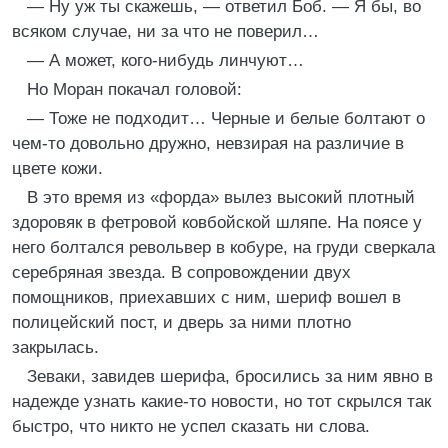
— Ну уж ты скажешь, — ответил Боб. — Я бы, во
всяком случае, ни за что не поверил…
— А может, кого-нибудь линчуют…
Но Моран покачал головой:
— Тоже не подходит… Черные и белые болтают о
чем-то довольно дружно, невзирая на различие в
цвете кожи.
В это время из «форда» вылез высокий плотный
здоровяк в фетровой ковбойской шляпе. На поясе у
него болтался револьвер в кобуре, на груди сверкала
серебряная звезда. В сопровождении двух
помощников, приехавших с ним, шериф вошел в
полицейский пост, и дверь за ними плотно
закрылась.
Зеваки, завидев шерифа, бросились за ним явно в
надежде узнать какие-то новости, но тот скрылся так
быстро, что никто не успел сказать ни слова.